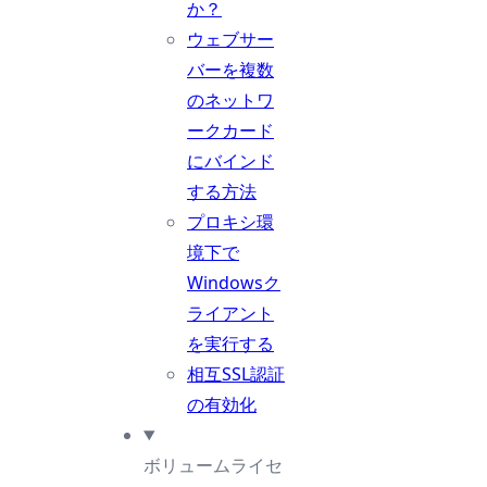
か？
ウェブサー
バーを複数
のネットワ
ークカード
にバインド
する方法
プロキシ環
境下で
Windowsク
ライアント
を実行する
相互SSL認証
の有効化
ボリュームライセ