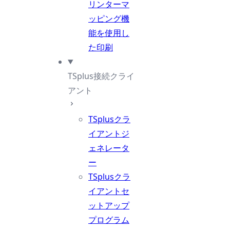
リンターマ
ッピング機
能を使用し
た印刷
TSplus接続クライ
アント
TSplusクラ
イアントジ
ェネレータ
ー
TSplusクラ
イアントセ
ットアップ
プログラム