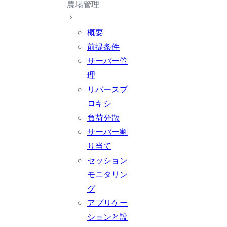
農場管理
概要
前提条件
サーバー管
理
リバースプ
ロキシ
負荷分散
サーバー割
り当て
セッション
モニタリン
グ
アプリケー
ションと設