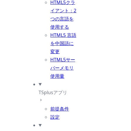
HTML5クラ
イアント：2
つの言語を
使用する
HTML5 言語
を中国語に
変更
HTML5サー
バーメモリ
使用量
TSplusアプリ
前提条件
設定