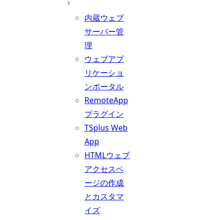
内蔵ウェブ
サーバー管
理
ウェブアプ
リケーショ
ンポータル
RemoteApp
プラグイン
TSplus Web
App
HTMLウェブ
アクセスペ
ージの作成
とカスタマ
イズ