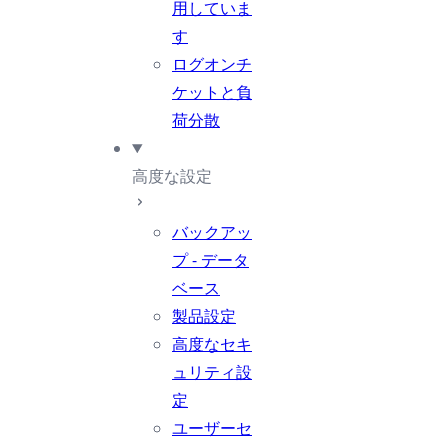
用していま
す
ログオンチ
ケットと負
荷分散
高度な設定
バックアッ
プ - データ
ベース
製品設定
高度なセキ
ュリティ設
定
ユーザーセ