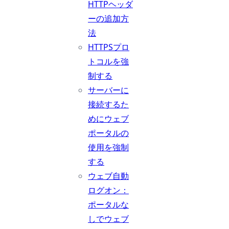
HTTPヘッダ
ーの追加方
法
HTTPSプロ
トコルを強
制する
サーバーに
接続するた
めにウェブ
ポータルの
使用を強制
する
ウェブ自動
ログオン：
ポータルな
しでウェブ