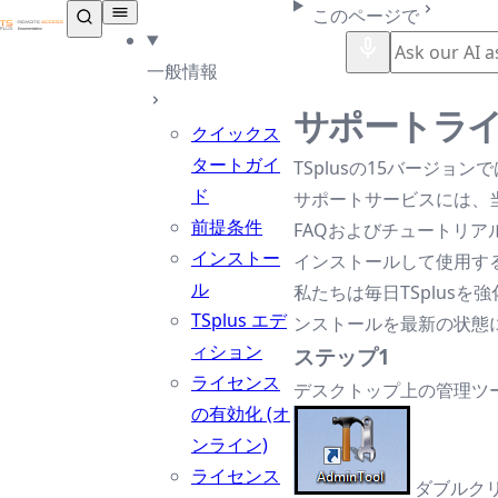
TSplus ドキュメンテーション ®
このページで
一般情報
サポートラ
クイックス
タートガイ
TSplusの15バージ
ド
サポートサービスには、
前提条件
FAQおよびチュートリ
インストー
インストールして使用す
ル
私たちは毎日TSplus
TSplus エデ
ンストールを最新の状態
ィション
ステップ1
ライセンス
デスクトップ上の管理ツー
の有効化 (オ
ンライン)
ライセンス
ダブルク