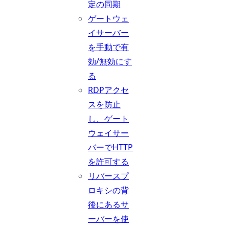
定の同期
ゲートウェ
イサーバー
を手動で有
効/無効にす
る
RDPアクセ
スを防止
し、ゲート
ウェイサー
バーでHTTP
を許可する
リバースプ
ロキシの背
後にあるサ
ーバーを使