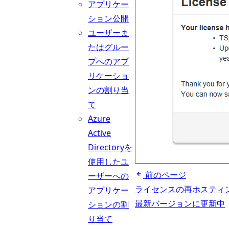
アプリケー
ション公開
ユーザーま
たはグルー
プへのアプ
リケーショ
ンの割り当
て
Azure
Active
Directoryを
使用したユ
前のページ
ーザーへの
ライセンスの再ホスティ
アプリケー
最新バージョンに更新中
ションの割
り当て