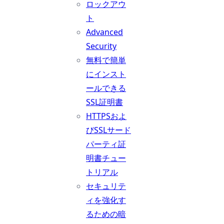
ロックアウ
ト
Advanced
Security
無料で簡単
にインスト
ールできる
SSL証明書
HTTPSおよ
びSSLサード
パーティ証
明書チュー
トリアル
セキュリテ
ィを強化す
るための暗