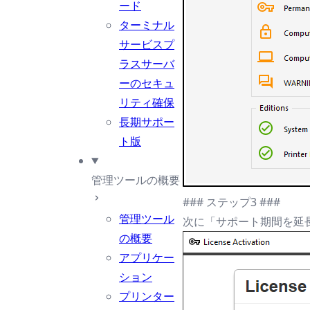
ード
ターミナル
サービスプ
ラスサーバ
ーのセキュ
リティ確保
長期サポー
ト版
管理ツールの概要
### ステップ3 ###
管理ツール
次に「サポート期間を延
の概要
アプリケー
ション
プリンター