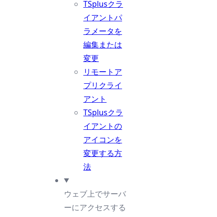
TSplusクラ
イアントパ
ラメータを
編集または
変更
リモートア
プリクライ
アント
TSplusクラ
イアントの
アイコンを
変更する方
法
ウェブ上でサーバ
ーにアクセスする