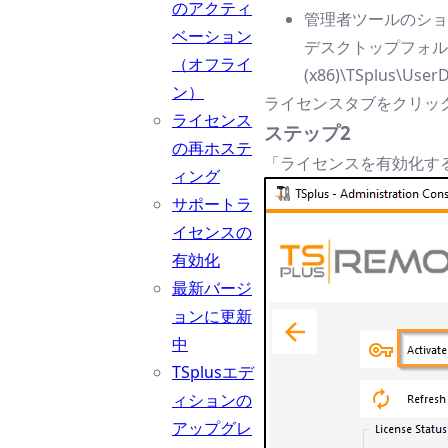
のアクティ
管理者ツールのショ
ベーション
デスクトップフォルダー
（オフライ
(x86)\TSplus\UserD
ン）
ライセンスタブをクリッ
ライセンス
ステップ2
の再ホステ
「ライセンスを有効化す
ィング
サポートラ
イセンスの
有効化
最新バージ
ョンに更新
中
TSplusエデ
ィションの
アップグレ