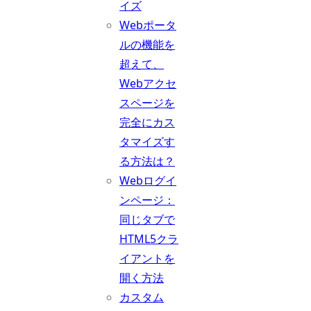
イズ
Webポータ
ルの機能を
超えて、
Webアクセ
スページを
完全にカス
タマイズす
る方法は？
Webログイ
ンページ：
同じタブで
HTML5クラ
イアントを
開く方法
カスタム