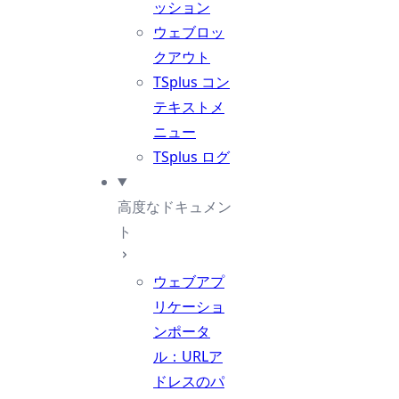
ッション
ウェブロッ
クアウト
TSplus コン
テキストメ
ニュー
TSplus ログ
高度なドキュメン
ト
ウェブアプ
リケーショ
ンポータ
ル：URLア
ドレスのパ