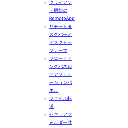
クライアン
ト機能の
RemoteApp
リモートタ
スクバーと
デスクトッ
プテーマ
フローティ
ングパネル
とアプリケ
ーションパ
ネル
ファイル転
送
セキュアフ
ォルダー共