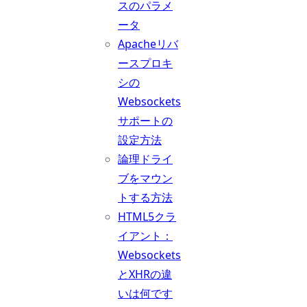
スのパラメ
ータ
Apacheリバ
ースプロキ
シの
Websockets
サポートの
設定方法
論理ドライ
ブをマウン
トする方法
HTML5クラ
イアント：
Websockets
とXHRの違
いは何です