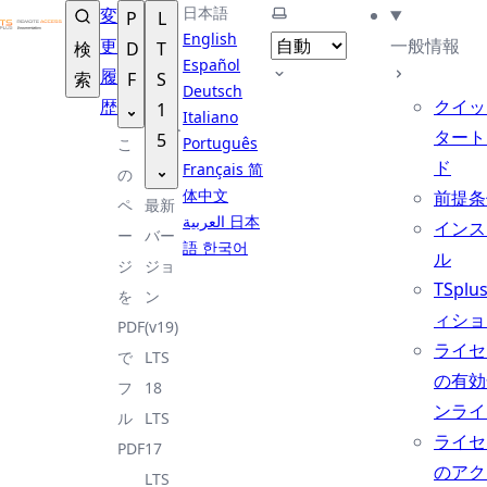
TSplus ドキュメンテーション ®
日本語
テーマを選択
変
P
L
English
更
一般情報
検
D
T
Español
履
索
F
S
Deutsch
歴
クイッ
1
Italiano
タート
5
Português
こ
ド
Français
简
の
体中文
前提条
ペ
最新
العربية
日本
インス
ー
バー
語
한국어
ル
ジ
ジョ
TSplu
を
ン
ィショ
PDF
(v19)
ライセ
で
LTS
の有効
フ
18
ンライ
ル
LTS
ライセ
PDF
17
のアク
LTS