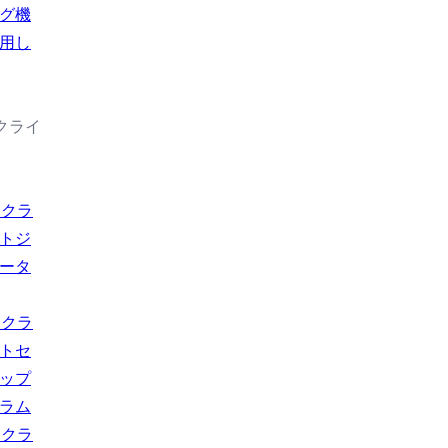
グ機
用し
続クライ
usクラ
トジ
ータ
usクラ
トセ
ップ
ラム
usクラ