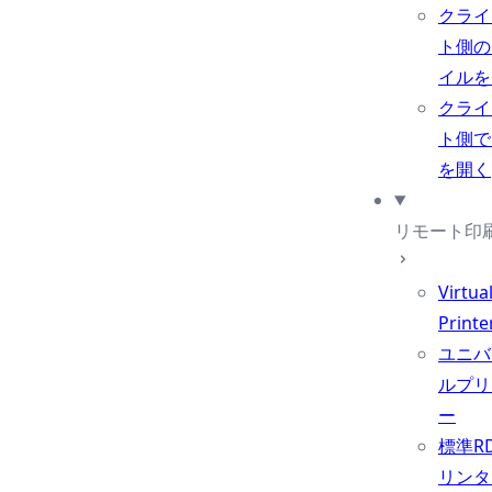
クライ
ト側の
イルを
クライ
ト側で
を開く
リモート印
Virtua
Printe
ユニバ
ルプリ
ー
標準R
リンタ