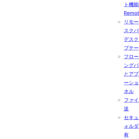
ト機能
Remo
リモー
スクバ
デスク
プテー
フロー
ングパ
とアプ
ーショ
ネル
ファイ
送
セキュ
ォルダ
有