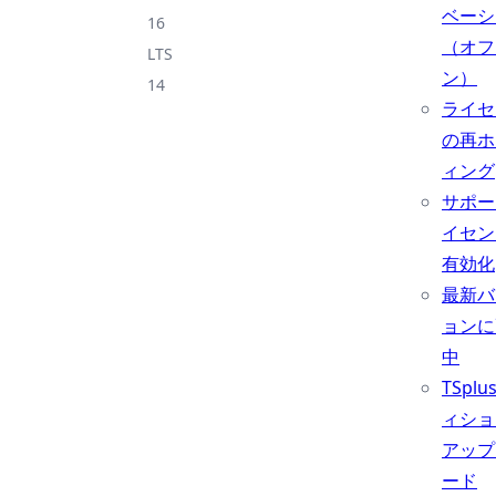
ベーシ
16
（オフ
LTS
ン）
14
ライセ
の再ホ
ィング
サポー
イセン
有効化
最新バ
ョンに
中
TSpl
ィショ
アップ
ード