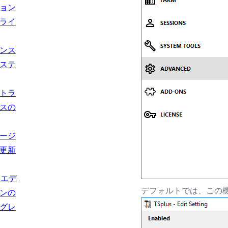
ョン
ライ
ンス
ステ
トラ
スの
ージ
更新
usエデ
デフォルトでは、この
ンの
グレ