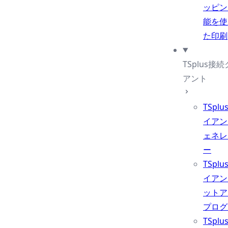
ッピン
能を使
た印刷
TSplus接
アント
TSpl
イアン
ェネレ
ー
TSpl
イアン
ットア
プログ
TSpl