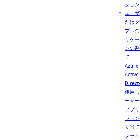
ション
ユーザ
たはグ
プへの
リケー
ンの割
て
Azure
Active
Direc
使用し
ーザー
アプリ
ション
り当て
クライ