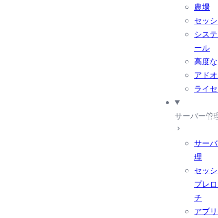
農場
セッシ
システ
ール
高度な
アドオ
ライセ
サーバー管
サーバ
理
セッシ
プレロ
チ
アプリ