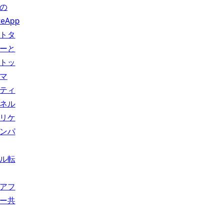
の
teApp
トタ
ーと
トッ
マ
ティ
ネル
リケ
ンパ
ル転
アフ
ー共