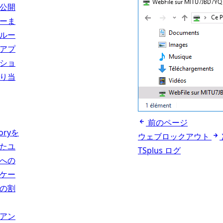
公開
ーま
ルー
アプ
ショ
り当
前のページ
toryを
ウェブロックアウト
たユ
TSplus ログ
への
ケー
の割
アン