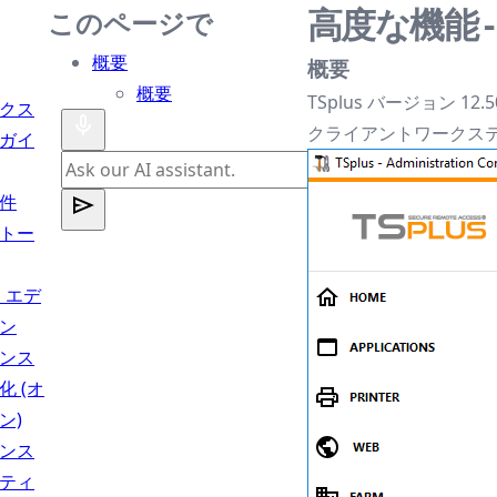
高度な機能 
このページで
概要
概要
概要
TSplus バージョン 12
クス
クライアントワークス
ガイ
件
トー
s エデ
ン
ンス
化 (オ
ン)
ンス
ティ