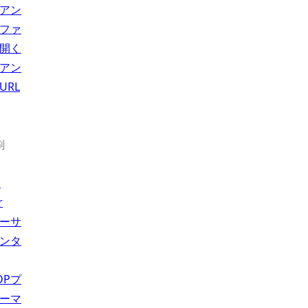
アン
ファ
開く
アン
URL
刷
l
r
ーサ
ンタ
DPプ
ーマ