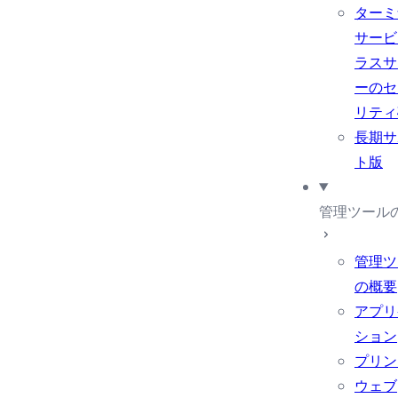
ターミ
サービ
ラスサ
ーのセ
リティ
長期サ
ト版
管理ツール
管理ツ
の概要
アプリ
ション
プリン
ウェブ