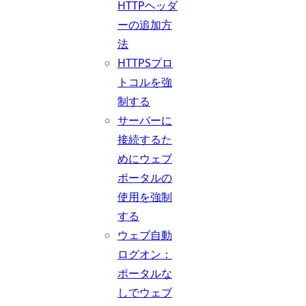
HTTPヘッダ
ーの追加方
法
HTTPSプロ
トコルを強
制する
サーバーに
接続するた
めにウェブ
ポータルの
使用を強制
する
ウェブ自動
ログオン：
ポータルな
しでウェブ