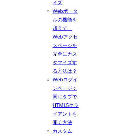
イズ
Webポータ
ルの機能を
超えて、
Webアクセ
スページを
完全にカス
タマイズす
る方法は？
Webログイ
ンページ：
同じタブで
HTML5クラ
イアントを
開く方法
カスタム