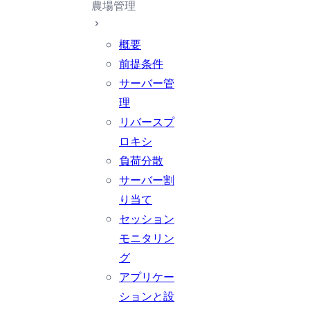
農場管理
概要
前提条件
サーバー管
理
リバースプ
ロキシ
負荷分散
サーバー割
り当て
セッション
モニタリン
グ
アプリケー
ションと設