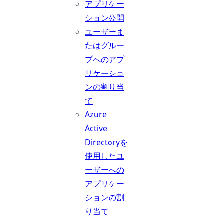
アプリケー
ション公開
ユーザーま
たはグルー
プへのアプ
リケーショ
ンの割り当
て
Azure
Active
Directoryを
使用したユ
ーザーへの
アプリケー
ションの割
り当て