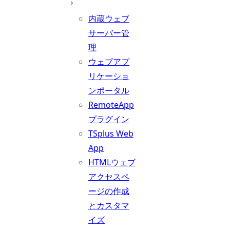
内蔵ウェブ
サーバー管
理
ウェブアプ
リケーショ
ンポータル
RemoteApp
プラグイン
TSplus Web
App
HTMLウェブ
アクセスペ
ージの作成
とカスタマ
イズ