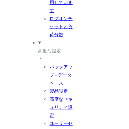
用していま
す
ログオンチ
ケットと負
荷分散
高度な設定
バックアッ
プ - データ
ベース
製品設定
高度なセキ
ュリティ設
定
ユーザーセ