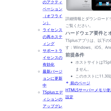
のアクティ
ベーション
（オフライ
詳細情報とダウンロード
ン）
ご覧ください。
ライセンス
ハードウェア要件と
の再ホステ
TSplusアプリは、以
ィング
す：Windows、iOS、And
サポートラ
前提条件
イセンスの
ホストサイトはTSplu
有効化
ません。
最新バージ
このホストに11.
ョンに更新
前のページ
中
HTML5サーバーメモリ
TSplusエデ
設定
ィションの
アップグレ