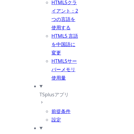
HTML5クラ
イアント：2
つの言語を
使用する
HTML5 言語
を中国語に
変更
HTML5サー
バーメモリ
使用量
TSplusアプリ
前提条件
設定