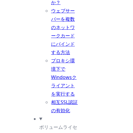
か？
ウェブサー
バーを複数
のネットワ
ークカード
にバインド
する方法
プロキシ環
境下で
Windowsク
ライアント
を実行する
相互SSL認証
の有効化
ボリュームライセ