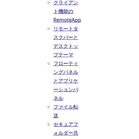
クライアン
ト機能の
RemoteApp
リモートタ
スクバーと
デスクトッ
プテーマ
フローティ
ングパネル
とアプリケ
ーションパ
ネル
ファイル転
送
セキュアフ
ォルダー共