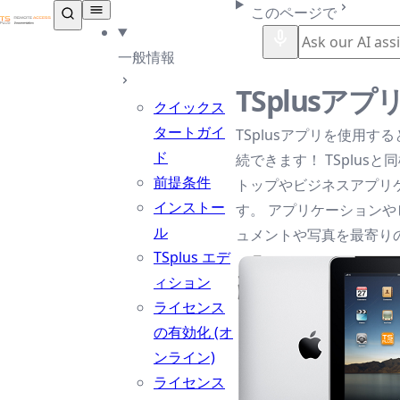
TSplus ドキュメンテーション ®
このページで
一般情報
TSplusアプ
クイックス
タートガイ
TSplusアプリを使用す
ド
続できます！ TSplus
前提条件
トップやビジネスアプリ
インストー
す。 アプリケーション
ル
ュメントや写真を最寄り
TSplus エデ
ィション
ライセンス
の有効化 (オ
ンライン)
ライセンス