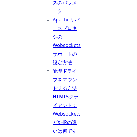
スのパラメ
ータ
Apacheリバ
ースプロキ
シの
Websockets
サポートの
設定方法
論理ドライ
ブをマウン
トする方法
HTML5クラ
イアント：
Websockets
とXHRの違
いは何です