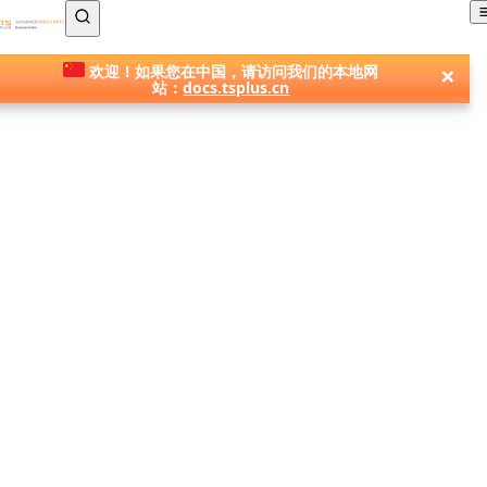
TSplus 文档 ®
×
欢迎！如果您在中国，请访问我们的本地网
站：
docs.tsplus.cn