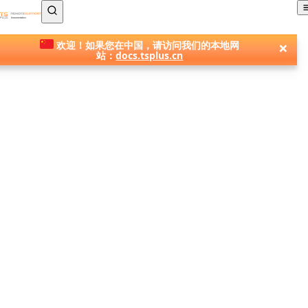
TSplus 文档 ®
×
欢迎！如果您在中国，请访问我们的本地网
站：
docs.tsplus.cn