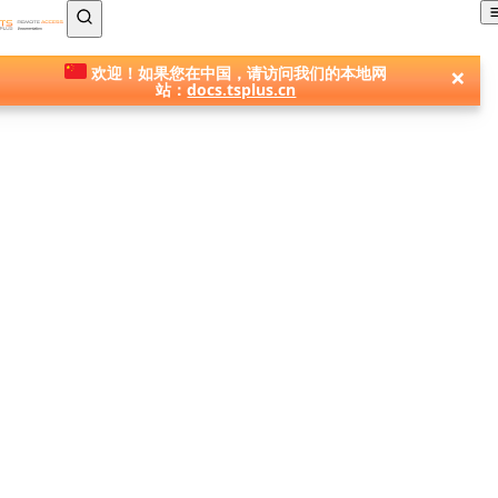
TSplus 文档 ®
×
欢迎！如果您在中国，请访问我们的本地网
站：
docs.tsplus.cn