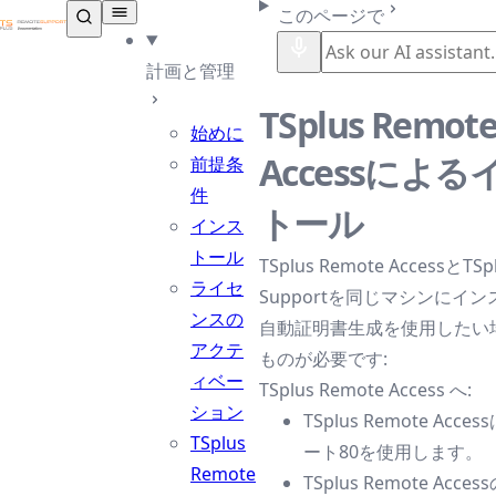
TSplus ドキュメンテーション ®
このページで
計画と管理
TSplus Remot
始めに
Accessによる
前提条
件
トール
インス
トール
TSplus Remote AccessとTSp
ライセ
Supportを同じマシンにイ
ンスの
自動証明書生成を使用したい
アクテ
ものが必要です:
ィベー
TSplus Remote Access へ:
ション
TSplus Remote Acc
TSplus
ート80を使用します。
Remote
TSplus Remote Acc