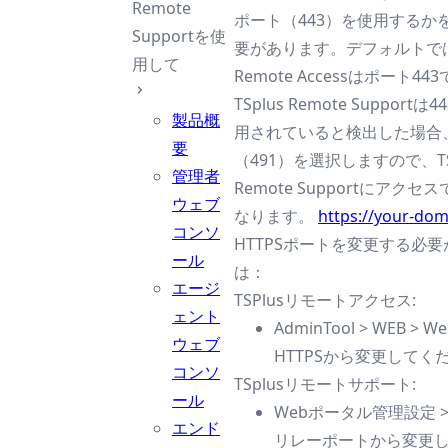
Remote
ポート（443）を使用するか
Supportを使
要があります。デフォルトでは、
用して
Remote Accessはポート4
TSplus Remote Support
製品概
用されていると検出した場合
要
（491）を選択しますので、TS
管理者
Remote Supportにアク
ウェブ
なります。
https://your-do
コンソ
HTTPSポートを変更する必
ール
は：
エージ
TSPlusリモートアクセス:
ェント
AdminTool > WEB > We
ウェブ
HTTPSから変更してく
コンソ
TSplusリモートサポート:
ール
Webポータル管理設定 >
エンド
リレーポートから変更