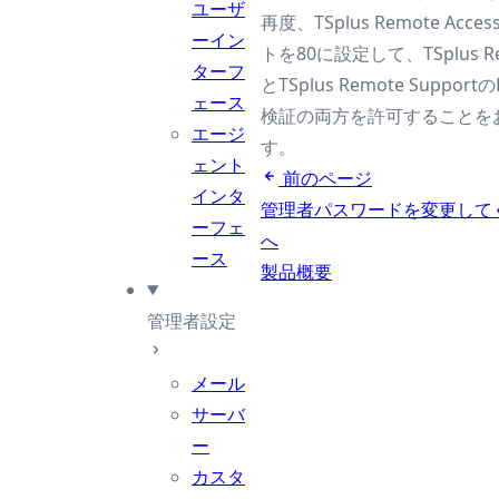
ユーザ
再度、TSplus Remote Acce
ーイン
トを80に設定して、TSplus Rem
ターフ
とTSplus Remote Suppor
ェース
検証の両方を許可することを
エージ
す。
ェント
前のページ
インタ
管理者パスワードを変更して
ーフェ
へ
ース
製品概要
管理者設定
メール
サーバ
ー
カスタ