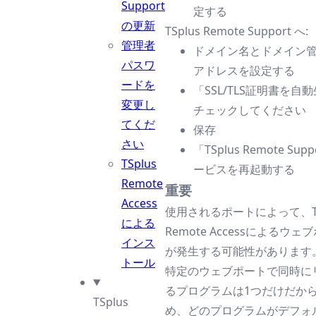
Support
定する
の更新
TSplus Remote Support へ:
管理者
ドメイン名とドメイン
パスワ
アドレスを設定する
ードを
「SSL/TLS証明書を自
変更し
チェックしてください
てくだ
保存
さい
「TSplus Remote Supp
TSplus
ービスを再起動する
Remote
重要
Access
使用されるポートによって、TS
による
Remote Accessによるウ
インス
が発生する可能性があります
トール
特定のウェブポートで同時に
るプログラムは1つだけだか
TSplus
め、どのプログラムがデフォル