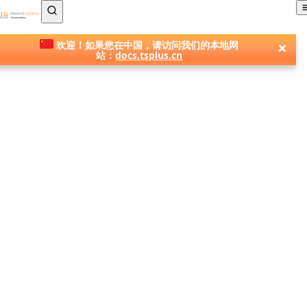
TSplus 文档 ®
×
欢迎！如果您在中国，请访问我们的本地网
站：
docs.tsplus.cn