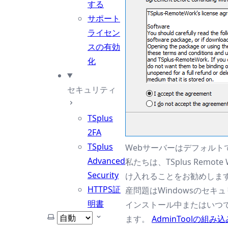
する
サポート
ライセン
スの有効
化
セキュリティ
TSplus
2FA
TSplus
Webサーバーはデフォルト
Advanced
私たちは、TSplus Rem
Security
け入れることをお勧めしま
HTTPS証
産問題はWindowsのセ
明書
インストール中またはいつ
テーマを選択
ます。
AdminToolの組