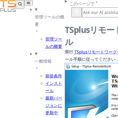
TSplus ドキュメンテーション ®
このページで
管理ツールの概
要
TSplusリ
管理ツー
ル
ルの概要
実行
TSplusリモートワ
ール手順に従ってください
.
一般情報
前提条件
インスト
ール
最新バー
ジョンに
更新中