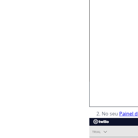
No seu
Painel 