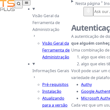
TSplus Documentação ®
Nesta página
Ins
Visão Geral da
Ferramenta de
Autenticaç
Administração
A autenticação de d
Visão Geral da
que alguém conheç
Ferramenta de
Uma combinação de d
Administração
algo que eles 
algo que eles 
Informações Gerais
Você pode usar um do
variedade de plataf
Pré-requisitos
Authy
Instalação
Google Authent
Atualizando
Microsoft Auth
para a versão
Cada vez que um usuá