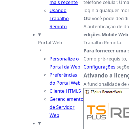
mais recente
telefone celular. Uma
Usando
login a qualquer mom
Trabalho
OU
você pode decidi
Remoto
A autenticação de do
edições Mobile Web
Portal Web
Trabalho Remota.
Para fornecer uma 
Personalize o
Como pré-requisito, 
Portal da Web
Configurações
seçõe
Preferências
Ativando a licen
do Portal Web
A funcionalidade de
Cliente HTML5
Gerenciamento
de Servidor
Web