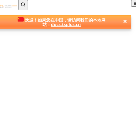
TSplus 文档 ®
×
欢迎！如果您在中国，请访问我们的本地网
站：
docs.tsplus.cn