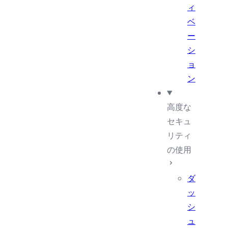
ィ
ベ
ー
シ
ョ
ン
高度な
セキュ
リティ
の使用
ダ
ッ
シ
ュ