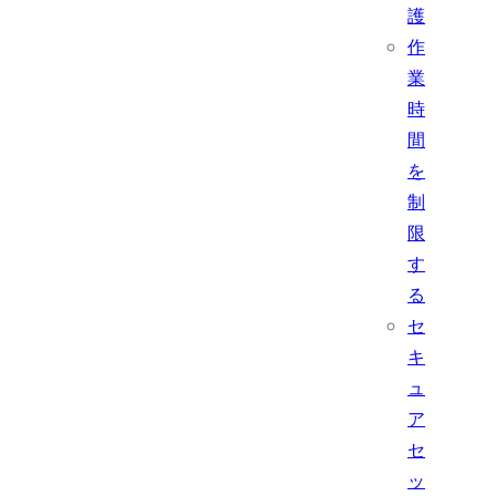
護
作
業
時
間
を
制
限
す
る
セ
キ
ュ
ア
セ
ッ