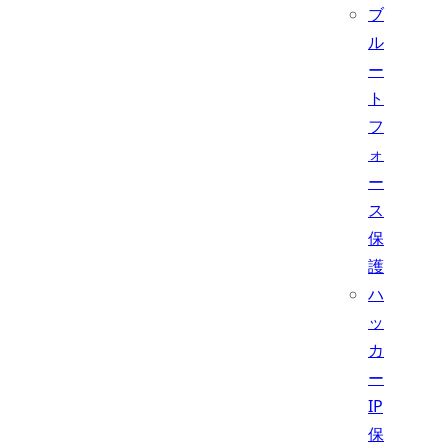
ブ
ル
ー
ト
フ
ォ
ー
ス
保
護
ハ
ッ
カ
ー
IP
保