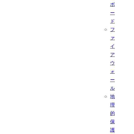
ボ
ー
ド
フ
ァ
イ
ア
ウ
ォ
ー
ル
地
理
的
保
護