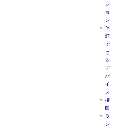
シ
ョ
ン
信
頼
で
き
る
デ
バ
イ
ス
権
限
ラ
ン