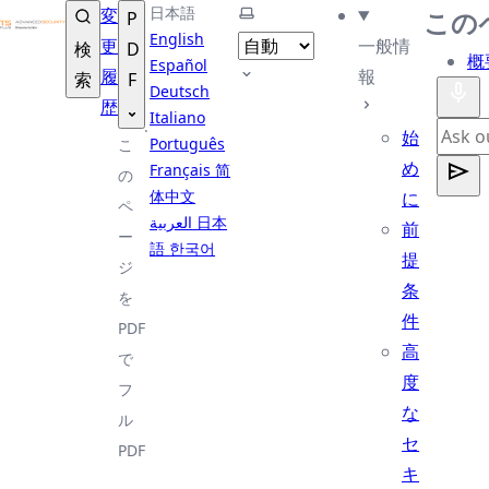
TSplus ドキュメンテーション ®
日本語
テーマを選択
変
この
P
English
更
一般情
検
D
概
Español
履
報
索
F
Deutsch
歴
Italiano
始
Português
こ
め
Français
简
の
体中文
に
ペ
العربية
日本
前
ー
語
한국어
提
ジ
条
を
件
PDF
高
で
度
フ
な
ル
セ
PDF
キ