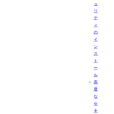
ュ
リ
テ
ィ
の
イ
ン
ス
ト
ー
ル
高
度
な
セ
キ