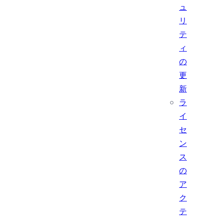
ュ
リ
テ
ィ
の
更
新
ラ
イ
セ
ン
ス
の
ア
ク
テ