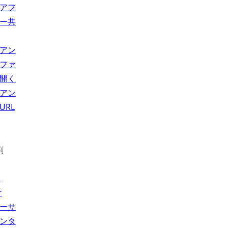
アフ
ー共
アン
ファ
開く
アン
URL
刷
l
r
ーサ
ンタ