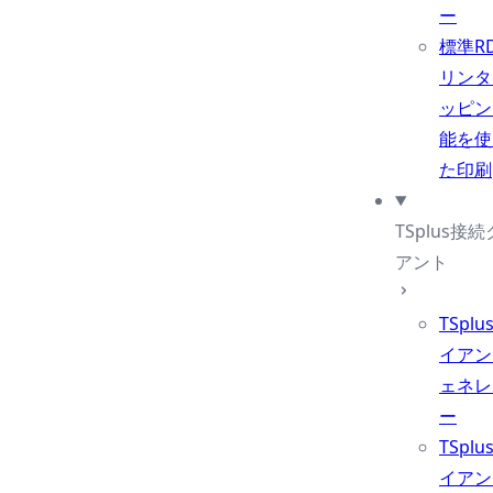
ー
標準R
リンタ
ッピン
能を使
た印刷
TSplus接
アント
TSpl
イアン
ェネレ
ー
TSpl
イアン