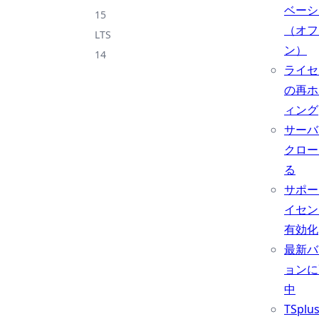
ベーシ
15
（オフ
LTS
ン）
14
ライセ
の再ホ
ィング
サーバ
クロー
る
サポー
イセン
有効化
最新バ
ョンに
中
TSpl