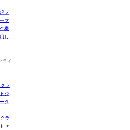
DPプ
ーマ
グ機
用し
続クライ
usクラ
トジ
ータ
usクラ
トセ