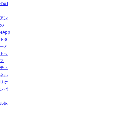
の割
アン
の
teApp
トタ
ーと
トッ
マ
ティ
ネル
リケ
ンパ
ル転