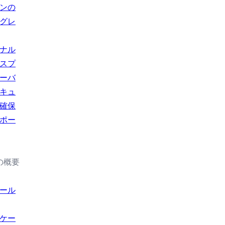
ンの
グレ
ナル
スプ
ーバ
キュ
確保
ポー
の概要
ール
ケー