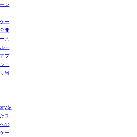
ーン
ケー
公開
ーま
ルー
アプ
ショ
り当
toryを
たユ
への
ケー