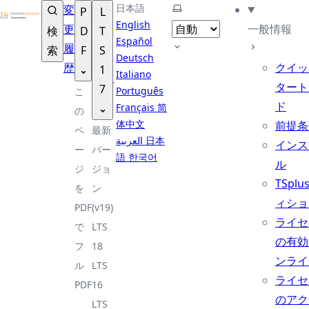
TSplus ドキュメンテーション ®
日本語
テーマを選択
変
P
L
English
更
一般情報
検
D
T
Español
履
索
F
S
Deutsch
歴
クイッ
1
Italiano
タート
7
Português
こ
ド
Français
简
の
体中文
前提条
ペ
最新
العربية
日本
インス
ー
バー
語
한국어
ル
ジ
ジョ
TSplu
を
ン
ィショ
PDF
(v19)
ライセ
で
LTS
の有効
フ
18
ンライ
ル
LTS
ライセ
PDF
16
のアク
LTS