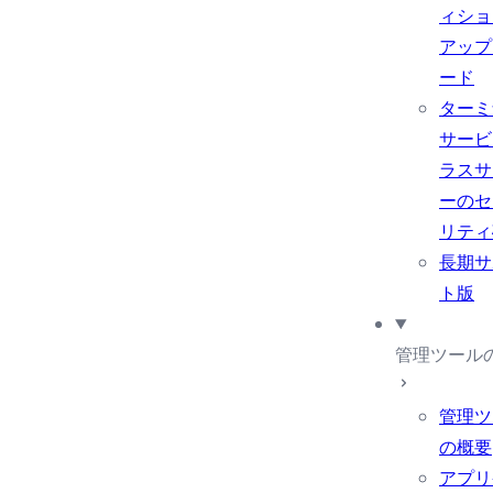
ィショ
アップ
ード
ターミ
サービ
ラスサ
ーのセ
リティ
長期サ
ト版
管理ツール
管理ツ
の概要
アプリ