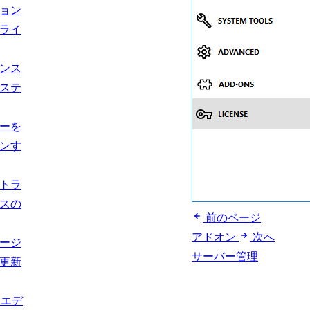
ョン
ライ
ンス
ステ
ーを
ンす
トラ
スの
前のページ
アドオン
次へ
ージ
サーバー管理
更新
usエデ