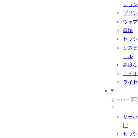
ション
プリン
ウェブ
農場
セッシ
システ
ール
高度な
アドオ
ライセ
サーバー管
サーバ
理
セッシ