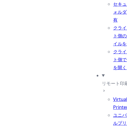
セキュ
ォルダ
有
クライ
ト側の
イルを
クライ
ト側で
を開く
リモート印
Virtua
Printe
ユニバ
ルプリ