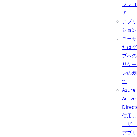
プレロ
チ
アプリ
ション
ユーザ
たはグ
プへの
リケー
ンの割
て
Azure
Active
Direc
使用し
ーザー
アプリ