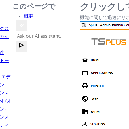
クリックして
このページで
概要
機能に関して迅速にサ
クス
ガイ
件
トー
s エデ
ン
ンス
化 (オ
ン)
ンス
ティ