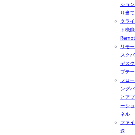
ション
り当て
クライ
ト機能
Remo
リモー
スクバ
デスク
プテー
フロー
ングパ
とアプ
ーショ
ネル
ファイ
送