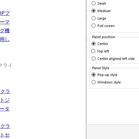
DPプ
ーマ
グ機
用し
続クライ
usクラ
トジ
ータ
usクラ
トセ