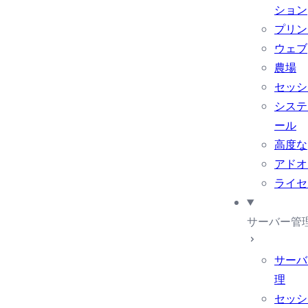
ション
プリン
ウェブ
農場
セッシ
システ
ール
高度な
アドオ
ライセ
サーバー管
サーバ
理
セッシ