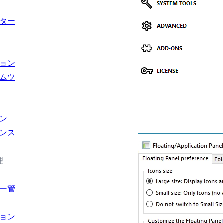
ター
ョン
ムツ
ン
ンス
理
ー管
ョン