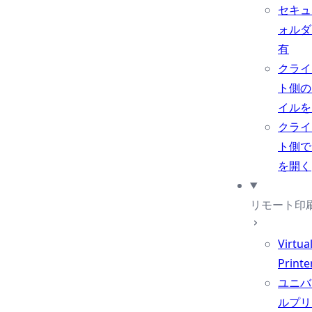
セキュ
ォルダ
有
クライ
ト側の
イルを
クライ
ト側で
を開く
リモート印
Virtua
Printe
ユニバ
ルプリ