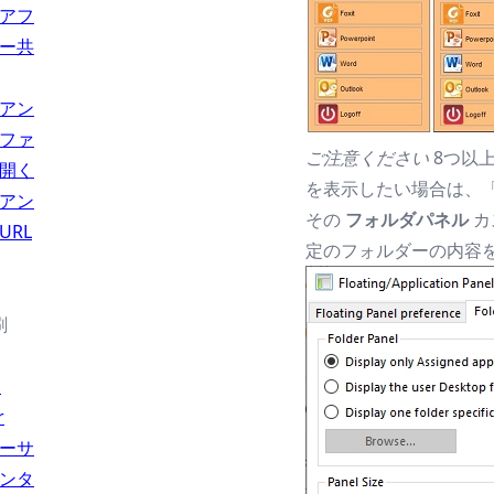
アフ
ー共
アン
ファ
ご注意ください
8つ以
開く
を表示したい場合は、
アン
その
フォルダパネル
カ
URL
定のフォルダーの内容
刷
l
r
ーサ
ンタ