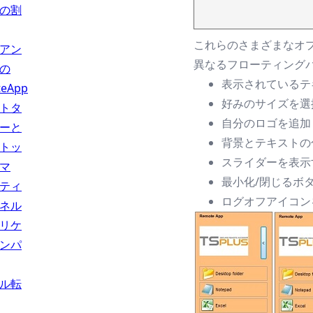
の割
これらのさまざまなオ
アン
異なるフローティング
の
表示されているテ
teApp
好みのサイズを選
トタ
自分のロゴを追加
ーと
背景とテキストの
トッ
スライダーを表示
マ
最小化/閉じるボ
ティ
ログオフアイコン
ネル
リケ
ンパ
ル転