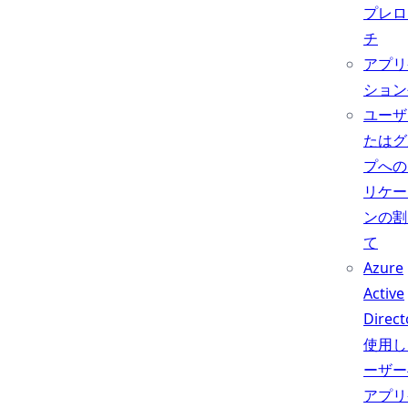
プレロ
チ
アプリ
ション
ユーザ
たはグ
プへの
リケー
ンの割
て
Azure
Active
Direc
使用し
ーザー
アプリ