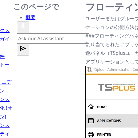
フローティ
このページで
概要
ユーザーまたはグルー
ケーションの公開方法
クス
###フローティングパ
ガイ
割り当てられたアプリ
遊パネル（TSplus
件
アプリケーションとして
トー
s エデ
ン
ンス
化 (オ
ン)
ンス
ティ