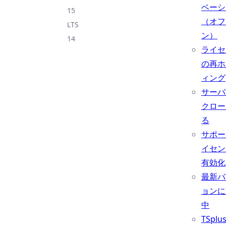
ベーシ
15
（オフ
LTS
ン）
14
ライセ
の再ホ
ィング
サーバ
クロー
る
サポー
イセン
有効化
最新バ
ョンに
中
TSpl