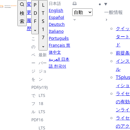
TSplus ドキュメンテーション ®
日本語
テーマを選択
変
P
L
English
更
一般情報
検
D
T
Español
履
索
F
S
Deutsch
歴
クイッ
1
Italiano
タート
7
Português
こ
ド
Français
简
の
体中文
前提条
ペ
最新
العربية
日本
インス
ー
バー
語
한국어
ル
ジ
ジョ
TSplu
を
ン
ィショ
PDF
(v19)
ライセ
で
LTS
の有効
フ
18
ンライ
ル
LTS
ライセ
PDF
16
のアク
LTS