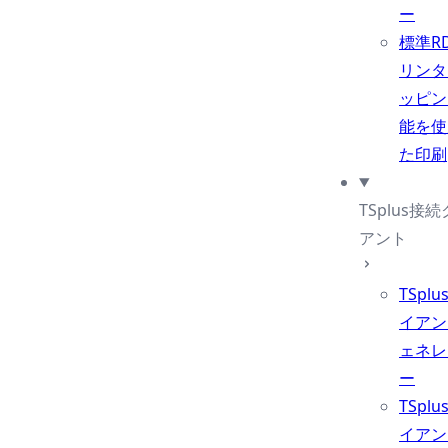
ー
標準R
リンタ
ッピン
能を使
た印刷
TSplus接
アント
TSpl
イアン
ェネレ
ー
TSpl
イアン