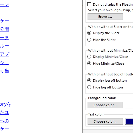
ーン
ケー
公開
ーま
ルー
アプ
ショ
り当
toryを
たユ
への
ケー