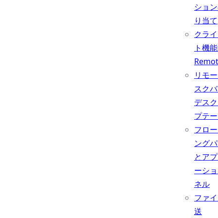
ション
り当て
クライ
ト機能
Remo
リモー
スクバ
デスク
プテー
フロー
ングパ
とアプ
ーショ
ネル
ファイ
送