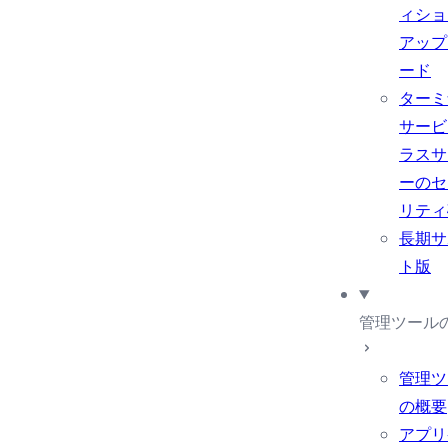
ィショ
アップ
ード
ターミ
サービ
ラスサ
ーのセ
リティ
長期サ
ト版
管理ツール
管理ツ
の概要
アプリ