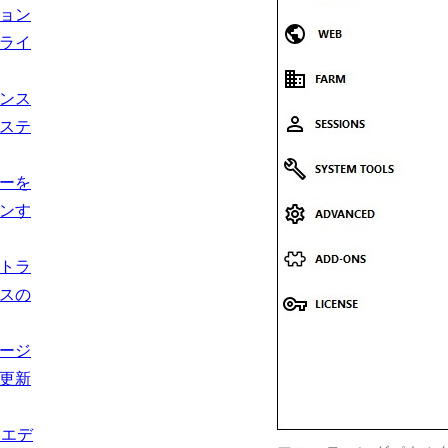
ョン
ライ
ンス
ステ
ーを
ンす
トラ
スの
ージ
更新
usエデ