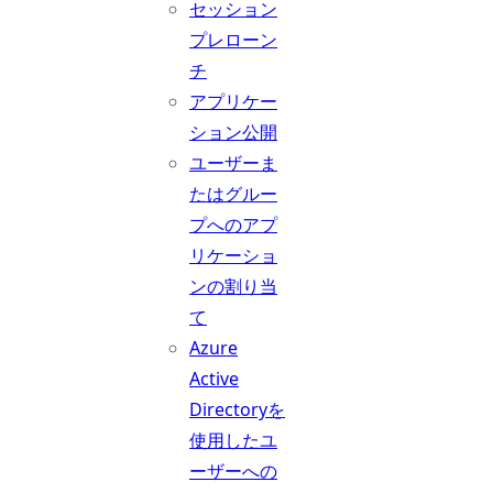
セッション
プレローン
チ
アプリケー
ション公開
ユーザーま
たはグルー
プへのアプ
リケーショ
ンの割り当
て
Azure
Active
Directoryを
使用したユ
ーザーへの