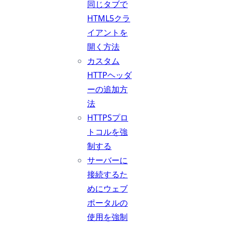
同じタブで
HTML5クラ
イアントを
開く方法
カスタム
HTTPヘッダ
ーの追加方
法
HTTPSプロ
トコルを強
制する
サーバーに
接続するた
めにウェブ
ポータルの
使用を強制