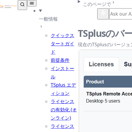
TSplus ドキュメンテーション ®
このページで
一般情報
TSplus
クイックス
タートガイ
現在のTSplusのバー
ド
前提条件
インストー
ル
TSplus エデ
ィション
ライセンス
の有効化 (オ
ンライン)
ライセンス