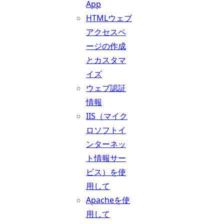
App
HTMLウェブ
アクセスペ
ージの作成
とカスタマ
イズ
ウェブ認証
情報
IIS（マイク
ロソフトイ
ンターネッ
ト情報サー
ビス）を使
用して
Apacheを使
用して