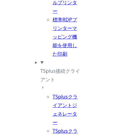
ルプリンタ
ー
標準RDPプ
リンターマ
ッピング機
能を使用し
た印刷
TSplus接続クライ
アント
TSplusクラ
イアントジ
ェネレータ
ー
TSplusクラ