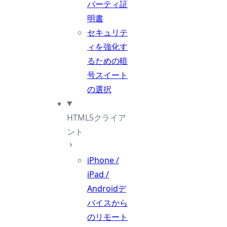
パーティ証
明書
セキュリテ
ィを強化す
るための暗
号スイート
の選択
HTML5クライア
ント
iPhone /
iPad /
Androidデ
バイスから
のリモート