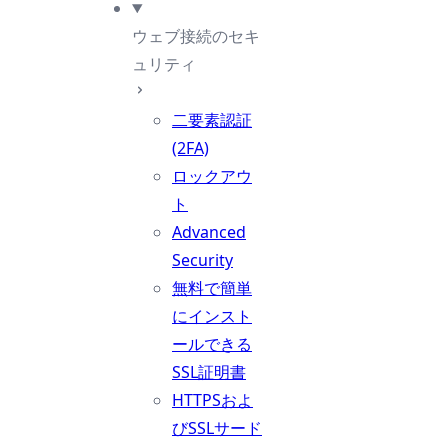
ウェブ接続のセキ
ュリティ
二要素認証
(2FA)
ロックアウ
ト
Advanced
Security
無料で簡単
にインスト
ールできる
SSL証明書
HTTPSおよ
びSSLサード