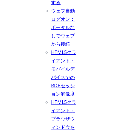
する
ウェブ自動
ログオン：
ポータルな
しでウェブ
から接続
HTML5クラ
イアント：
モバイルデ
バイスでの
RDPセッシ
ョン解像度
HTML5クラ
イアント：
ブラウザウ
ィンドウを