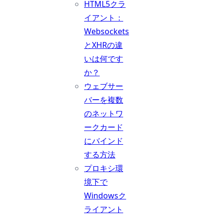
HTML5クラ
イアント：
Websockets
とXHRの違
いは何です
か？
ウェブサー
バーを複数
のネットワ
ークカード
にバインド
する方法
プロキシ環
境下で
Windowsク
ライアント