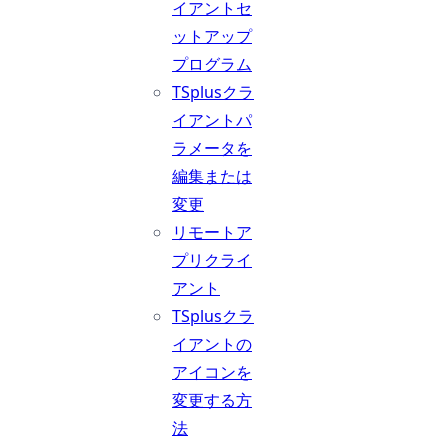
イアントセ
ットアップ
プログラム
TSplusクラ
イアントパ
ラメータを
編集または
変更
リモートア
プリクライ
アント
TSplusクラ
イアントの
アイコンを
変更する方
法