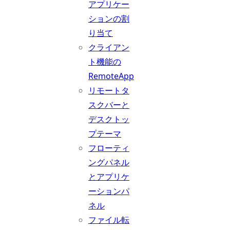
アプリケー
ションの割
り当て
クライアン
ト機能の
RemoteApp
リモートタ
スクバーと
デスクトッ
プテーマ
フローティ
ングパネル
とアプリケ
ーションパ
ネル
ファイル転