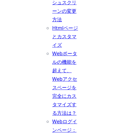
シュスクリ
ーンの変更
方法
Htmlページ
とカスタマ
イズ
Webポータ
ルの機能を
超えて、
Webアクセ
スページを
完全にカス
タマイズす
る方法は？
Webログイ
ンページ：