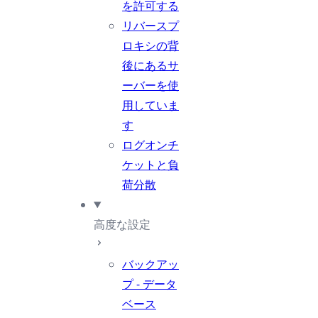
を許可する
リバースプ
ロキシの背
後にあるサ
ーバーを使
用していま
す
ログオンチ
ケットと負
荷分散
高度な設定
バックアッ
プ - データ
ベース