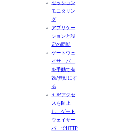
セッション
モニタリン
グ
アプリケー
ションと設
定の同期
ゲートウェ
イサーバー
を手動で有
効/無効にす
る
RDPアクセ
スを防止
し、ゲート
ウェイサー
バーでHTTP