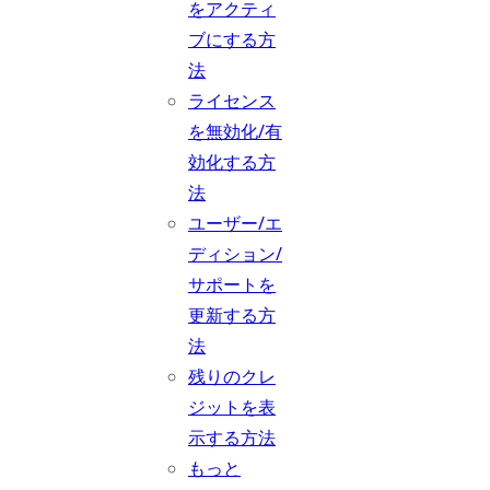
をアクティ
ブにする方
法
ライセンス
を無効化/有
効化する方
法
ユーザー/エ
ディション/
サポートを
更新する方
法
残りのクレ
ジットを表
示する方法
もっと