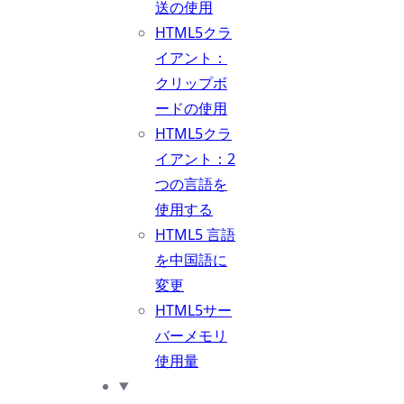
送の使用
HTML5クラ
イアント：
クリップボ
ードの使用
HTML5クラ
イアント：2
つの言語を
使用する
HTML5 言語
を中国語に
変更
HTML5サー
バーメモリ
使用量