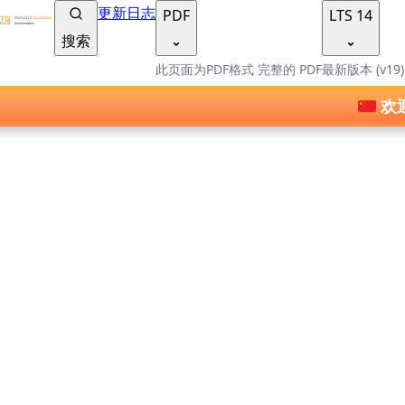
TSplus 文档 ®
更新日志
PDF
LTS 14
搜索
此页面为PDF格式
完整的 PDF
最新版本 (v19
欢