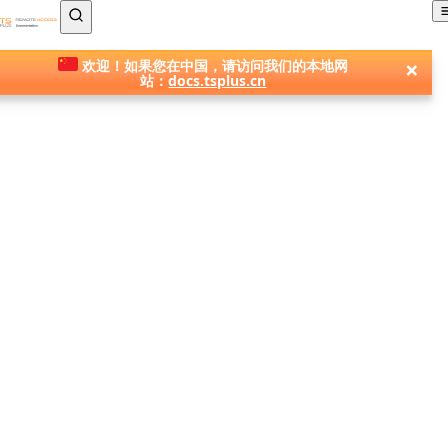
TSplus 文档 ®
×
欢迎！如果您在中国，请访问我们的本地网
站：
docs.tsplus.cn