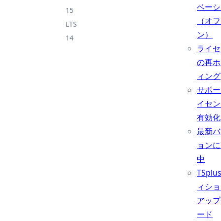
ベーシ
15
（オフ
LTS
ン）
14
ライセ
の再ホ
ィング
サポー
イセン
有効化
最新バ
ョンに
中
TSpl
ィショ
アップ
ード