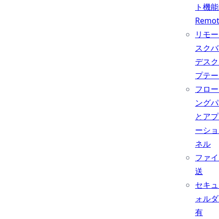
ト機能
Remo
リモー
スクバ
デスク
プテー
フロー
ングパ
とアプ
ーショ
ネル
ファイ
送
セキュ
ォルダ
有