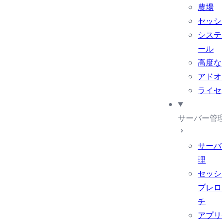
農場
セッシ
システ
ール
高度な
アドオ
ライセ
サーバー管
サーバ
理
セッシ
プレロ
チ
アプリ