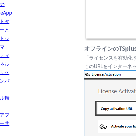
の
teApp
トタ
ーと
トッ
マ
オフラインのTSp
ティ
「ライセンスを有効化
ネル
このURLをインター
リケ
ンパ
ル転
アフ
ー共