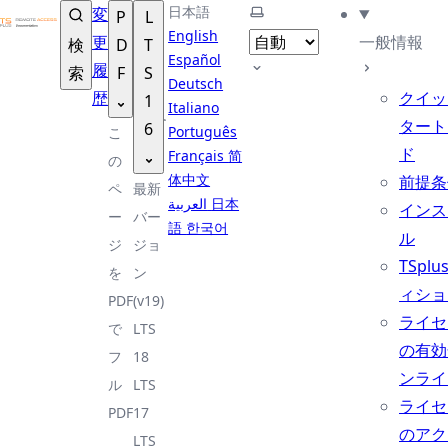
TSplus ドキュメンテーション ®
日本語
テーマを選択
変
P
L
English
更
一般情報
検
D
T
Español
履
索
F
S
Deutsch
歴
クイッ
1
Italiano
タート
6
Português
こ
ド
Français
简
の
体中文
前提条
ペ
最新
العربية
日本
インス
ー
バー
語
한국어
ル
ジ
ジョ
TSplu
を
ン
ィショ
PDF
(v19)
ライセ
で
LTS
の有効
フ
18
ンライ
ル
LTS
ライセ
PDF
17
のアク
LTS