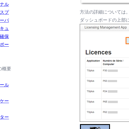
ナル
方法の詳細については
スプ
ダッシュボードの上部
ーバ
キュ
確保
ポー
の概要
ール
ケー
ター