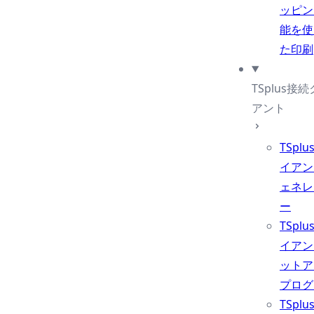
ッピン
能を使
た印刷
TSplus接
アント
TSpl
イアン
ェネレ
ー
TSpl
イアン
ットア
プログ
TSpl