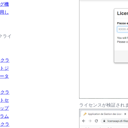
グ機
用し
続クライ
usクラ
トジ
ータ
usクラ
トセ
ライセンスが検証され
ップ
ラム
usクラ