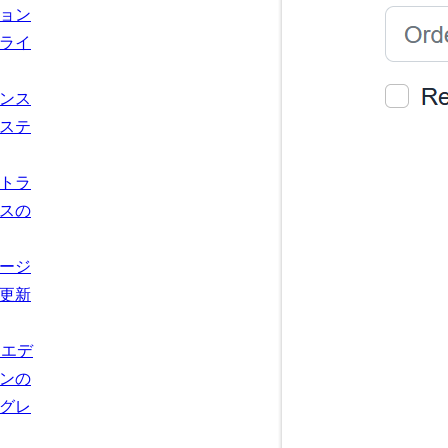
ョン
ライ
ンス
ステ
トラ
スの
ージ
更新
usエデ
ンの
グレ