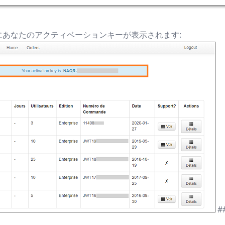
。
にあなたのアクティベーションキーが表示されます:
#