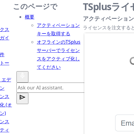
TSplus
このページで
概要
アクティベーション
アクティベーション
ライセンスを注文する
クス
キーを取得する
ガイ
オフラインのTSplus
サーバーでライセン
件
スをアクティブ化し
トー
てください
s エデ
ン
ンス
化 (オ
ン)
ンス
ティ