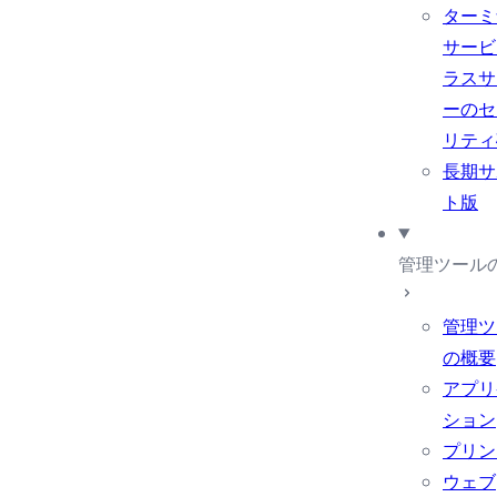
ターミ
サービ
ラスサ
ーのセ
リティ
長期サ
ト版
管理ツール
管理ツ
の概要
アプリ
ション
プリン
ウェブ