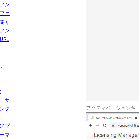
アン
ファ
開く
アン
URL
刷
l
r
ーサ
アクティベーションキー
ンタ
DPプ
ーマ