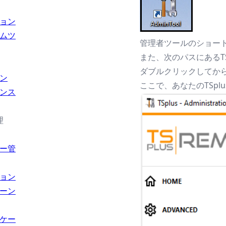
ョン
ムツ
管理者ツールのショート
また、次のパスにあるTSplus
ダブルクリックしてか
ン
ここで、あなたのTSp
ンス
理
ー管
ョン
ーン
ケー