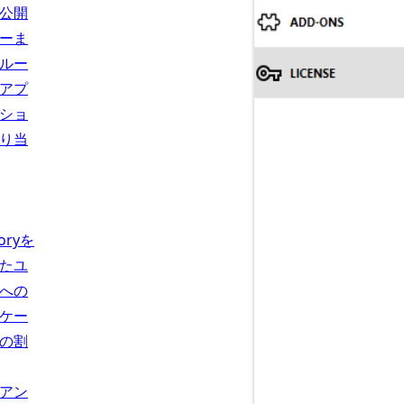
公開
ーま
ルー
アプ
ショ
り当
toryを
たユ
への
ケー
の割
アン