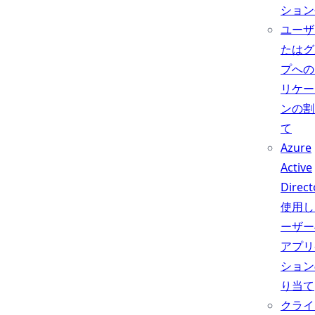
ション
ユーザ
たはグ
プへの
リケー
ンの割
て
Azure
Active
Direc
使用し
ーザー
アプリ
ション
り当て
クライ