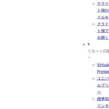
クライ
ト側の
イルを
クライ
ト側で
を開く
リモート印
Virtua
Printe
ユニバ
ルプリ
ー
標準R
リンタ