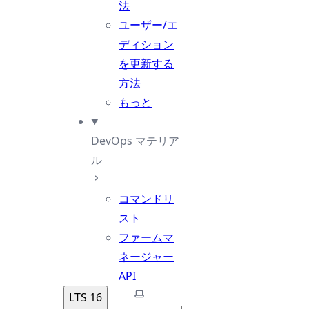
法
ユーザー/エ
ディション
を更新する
方法
もっと
DevOps マテリア
ル
コマンドリ
スト
ファームマ
ネージャー
API
テーマを選択
LTS 16