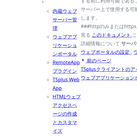
する前に利用可能であるこ
サーバー上で使用する可能
内蔵ウェブ
します。
サーバー管
###httpのみまたはhtt
理
見る
このドキュメント
こ
ウェブアプ
詳細情報について
サーバ
リケーショ
ウェブポータルの設定
,
ンポータル
前のページ
RemoteApp
TSplusクライアント
プラグイン
ウェブアプリケーション
TSplus Web
App
HTMLウェブ
アクセスペ
ージの作成
とカスタマ
イズ