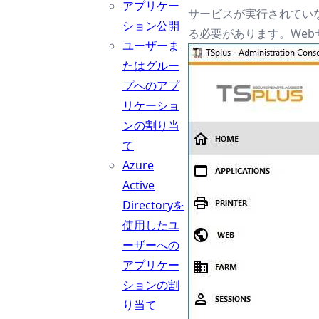
アプリケー
サービスが実行されてい
ション公開
る必要があります。We
ユーザーま
たはグルー
プへのアプ
リケーショ
ンの割り当
て
Azure
Active
Directoryを
使用したユ
ーザーへの
アプリケー
ションの割
り当て