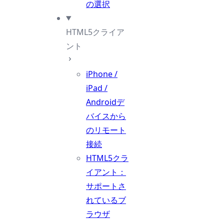
の選択
HTML5クライア
ント
iPhone /
iPad /
Androidデ
バイスから
のリモート
接続
HTML5クラ
イアント：
サポートさ
れているブ
ラウザ