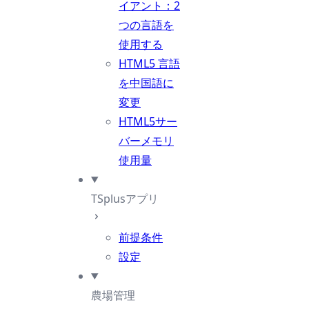
イアント：2
つの言語を
使用する
HTML5 言語
を中国語に
変更
HTML5サー
バーメモリ
使用量
TSplusアプリ
前提条件
設定
農場管理