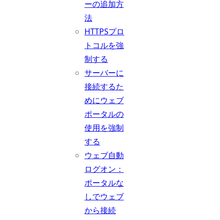
ーの追加方
法
HTTPSプロ
トコルを強
制する
サーバーに
接続するた
めにウェブ
ポータルの
使用を強制
する
ウェブ自動
ログオン：
ポータルな
しでウェブ
から接続