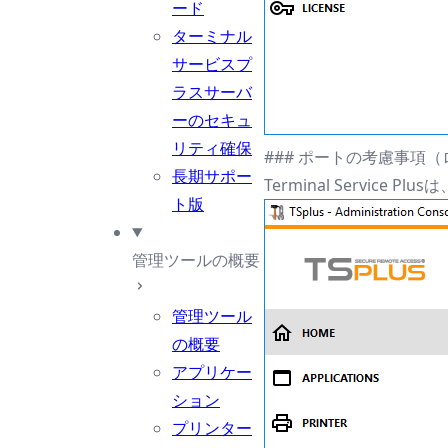
ード
ターミナル
サービスプ
ラスサーバ
ーのセキュ
リティ確保
### ポートの考慮事項
長期サポー
Terminal Servi
ト版
管理ツールの概要
管理ツール
の概要
アプリケー
ション
プリンター