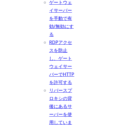
ゲートウェ
イサーバー
を手動で有
効/無効にす
る
RDPアクセ
スを防止
し、ゲート
ウェイサー
バーでHTTP
を許可する
リバースプ
ロキシの背
後にあるサ
ーバーを使
用していま