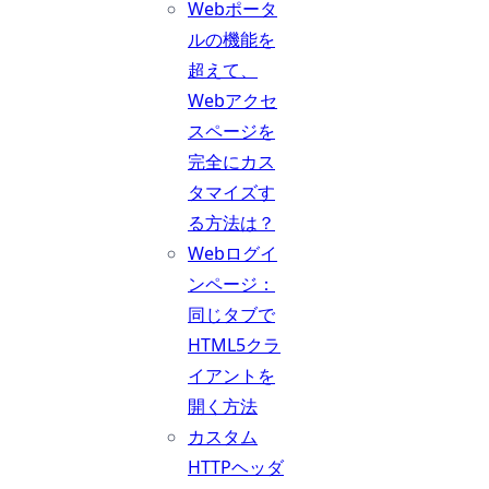
Webポータ
ルの機能を
超えて、
Webアクセ
スページを
完全にカス
タマイズす
る方法は？
Webログイ
ンページ：
同じタブで
HTML5クラ
イアントを
開く方法
カスタム
HTTPヘッダ