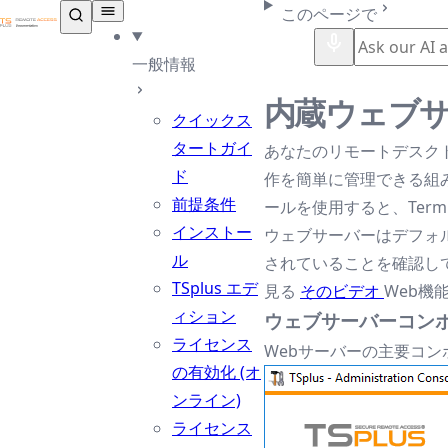
TSplus ドキュメンテーション ®
このページで
一般情報
内蔵ウェブ
クイックス
タートガイ
あなたのリモートデスクト
ド
作を簡単に管理できる組
前提条件
ールを使用すると、Termi
インストー
ウェブサーバーはデフォル
ル
されていることを確認し
TSplus エデ
見る
そのビデオ
Web機
ィション
ウェブサーバーコン
ライセンス
Webサーバーの主要コン
の有効化 (オ
ンライン)
ライセンス