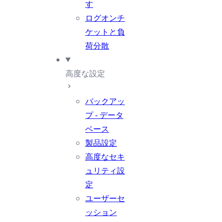
す
ログオンチ
ケットと負
荷分散
高度な設定
バックアッ
プ - データ
ベース
製品設定
高度なセキ
ュリティ設
定
ユーザーセ
ッション