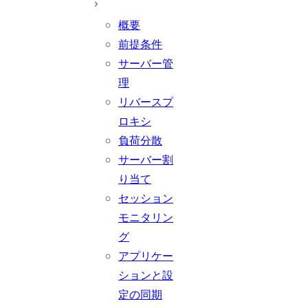
概要
前提条件
サーバー管
理
リバースプ
ロキシ
負荷分散
サーバー割
り当て
セッション
モニタリン
グ
アプリケー
ションと設
定の同期