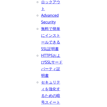
ロックアウ
ト
Advanced
Security
無料で簡単
にインスト
ールできる
SSL証明書
HTTPSおよ
びSSLサード
パーティ証
明書
セキュリテ
ィを強化す
るための暗
号スイート