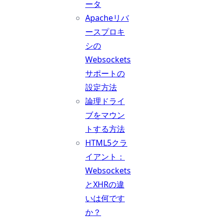
ータ
Apacheリバ
ースプロキ
シの
Websockets
サポートの
設定方法
論理ドライ
ブをマウン
トする方法
HTML5クラ
イアント：
Websockets
とXHRの違
いは何です
か？