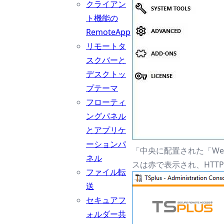
クライアン
ト機能の
RemoteApp
リモートタ
スクバーと
デスクトッ
プテーマ
フローティ
ングパネル
とアプリケ
ーションパ
「中央に配置された「We
ネル
スは赤で表示され、HTTP
ファイル転
送
セキュアフ
ォルダー共