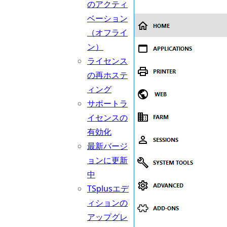
のアクティ
ベーション
（オフライ
ン）
ライセンス
の再ホステ
ィング
サポートラ
イセンスの
有効化
最新バージ
ョンに更新
中
TSplusエデ
ィションの
アップグレ