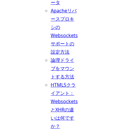
ータ
Apacheリバ
ースプロキ
シの
Websockets
サポートの
設定方法
論理ドライ
ブをマウン
トする方法
HTML5クラ
イアント：
Websockets
とXHRの違
いは何です
か？