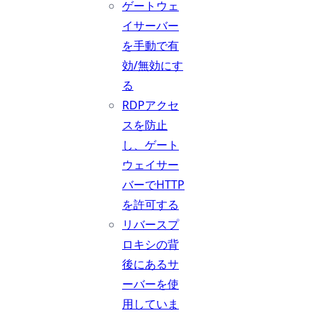
ゲートウェ
イサーバー
を手動で有
効/無効にす
る
RDPアクセ
スを防止
し、ゲート
ウェイサー
バーでHTTP
を許可する
リバースプ
ロキシの背
後にあるサ
ーバーを使
用していま