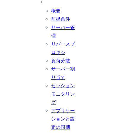
概要
前提条件
サーバー管
理
リバースプ
ロキシ
負荷分散
サーバー割
り当て
セッション
モニタリン
グ
アプリケー
ションと設
定の同期