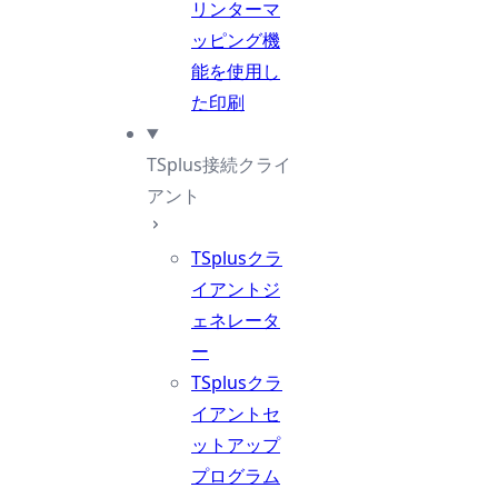
リンターマ
ッピング機
能を使用し
た印刷
TSplus接続クライ
アント
TSplusクラ
イアントジ
ェネレータ
ー
TSplusクラ
イアントセ
ットアップ
プログラム