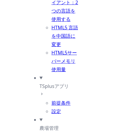
イアント：2
つの言語を
使用する
HTML5 言語
を中国語に
変更
HTML5サー
バーメモリ
使用量
TSplusアプリ
前提条件
設定
農場管理