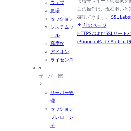
る暗号スイートの選択を
ウェブ
この操作は、現在弱いと
農場
確認できます。
SSL L
セッション
前のページ
システムツ
HTTPSおよびSSLサー
ール
iPhone / iPad / A
高度な
アドオン
ライセンス
サーバー管理
サーバー管
理
セッション
プレローン
チ