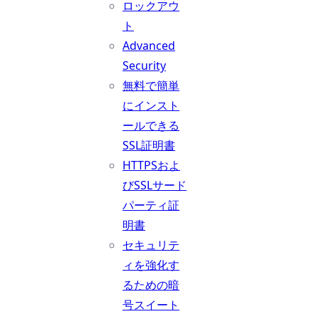
ロックアウ
ト
Advanced
Security
無料で簡単
にインスト
ールできる
SSL証明書
HTTPSおよ
びSSLサード
パーティ証
明書
セキュリテ
ィを強化す
るための暗
号スイート