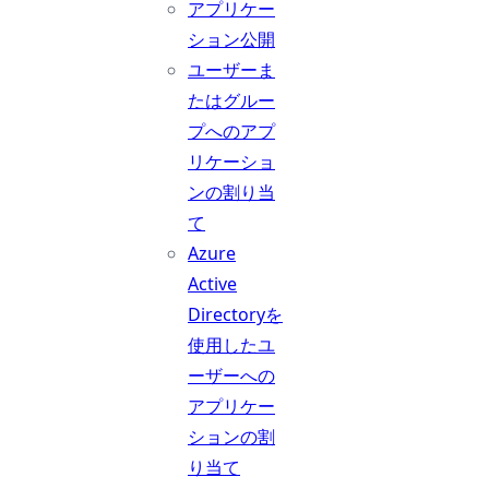
アプリケー
ション公開
ユーザーま
たはグルー
プへのアプ
リケーショ
ンの割り当
て
Azure
Active
Directoryを
使用したユ
ーザーへの
アプリケー
ションの割
り当て