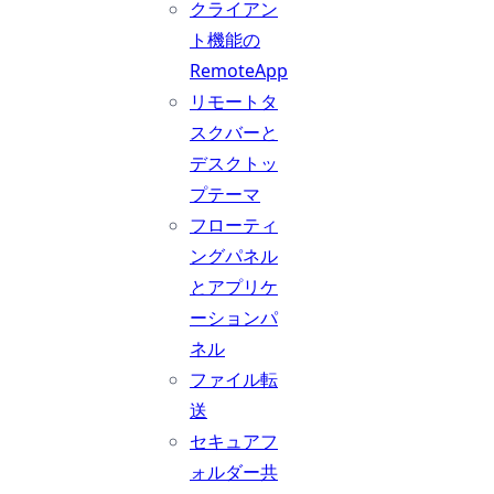
クライアン
ト機能の
RemoteApp
リモートタ
スクバーと
デスクトッ
プテーマ
フローティ
ングパネル
とアプリケ
ーションパ
ネル
ファイル転
送
セキュアフ
ォルダー共