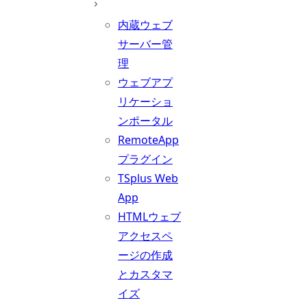
内蔵ウェブ
サーバー管
理
ウェブアプ
リケーショ
ンポータル
RemoteApp
プラグイン
TSplus Web
App
HTMLウェブ
アクセスペ
ージの作成
とカスタマ
イズ