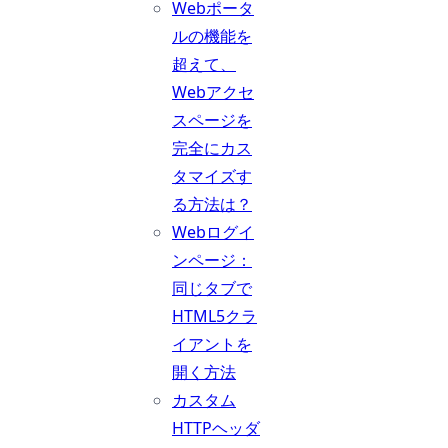
Webポータ
ルの機能を
超えて、
Webアクセ
スページを
完全にカス
タマイズす
る方法は？
Webログイ
ンページ：
同じタブで
HTML5クラ
イアントを
開く方法
カスタム
HTTPヘッダ