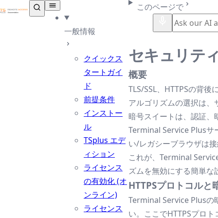
TSplus ドキュメンテーション ®
このページで
一般情報
セキュリテ
クイックス
タートガイ
概要
ド
TLS/SSL、HTTP
前提条件
アルゴリズムの選択は、
インストー
暗号スイートは、認証、
ル
Terminal Serv
TSplus エデ
い/レガシーブラウザは
ィション
これが、Terminal Se
ライセンス
ズムを無効にする簡単な
の有効化 (オ
HTTPSプロトコルと
ンライン)
Terminal Service 
ライセンス
い。ここでHTTPSプロ