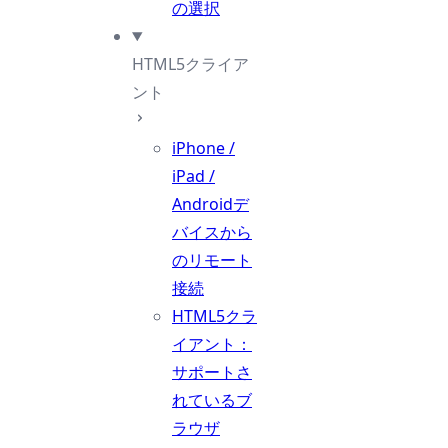
の選択
HTML5クライア
ント
iPhone /
iPad /
Androidデ
バイスから
のリモート
接続
HTML5クラ
イアント：
サポートさ
れているブ
ラウザ