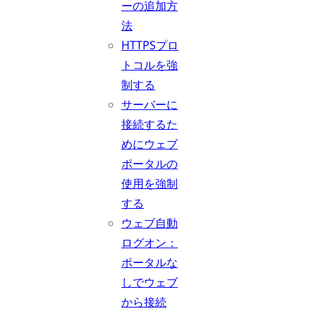
ーの追加方
法
HTTPSプロ
トコルを強
制する
サーバーに
接続するた
めにウェブ
ポータルの
使用を強制
する
ウェブ自動
ログオン：
ポータルな
しでウェブ
から接続