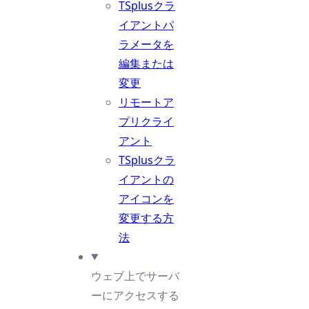
TSplusクラ
イアントパ
ラメータを
編集または
変更
リモートア
プリクライ
アント
TSplusクラ
イアントの
アイコンを
変更する方
法
ウェブ上でサーバ
ーにアクセスする