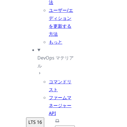
法
ユーザー/エ
ディション
を更新する
方法
もっと
DevOps マテリア
ル
コマンドリ
スト
ファームマ
ネージャー
API
テーマを選択
LTS 16