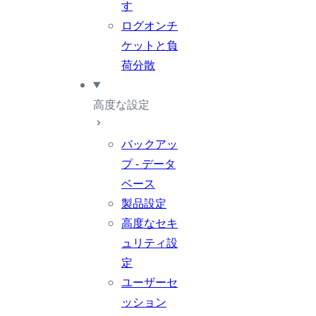
す
ログオンチ
ケットと負
荷分散
高度な設定
バックアッ
プ - データ
ベース
製品設定
高度なセキ
ュリティ設
定
ユーザーセ
ッション