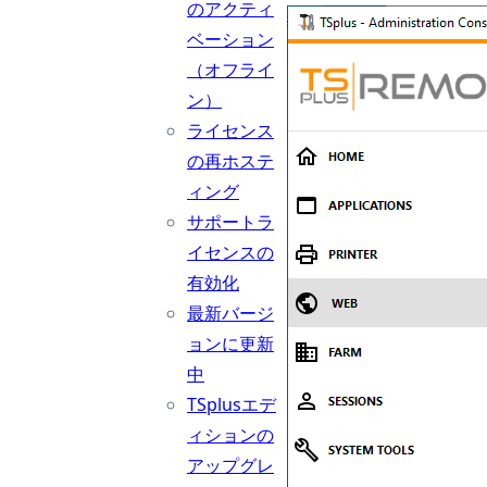
のアクティ
ベーション
（オフライ
ン）
ライセンス
の再ホステ
ィング
サポートラ
イセンスの
有効化
最新バージ
ョンに更新
中
TSplusエデ
ィションの
アップグレ