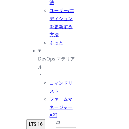
法
ユーザー/エ
ディション
を更新する
方法
もっと
DevOps マテリア
ル
コマンドリ
スト
ファームマ
ネージャー
API
テーマを選択
LTS 16