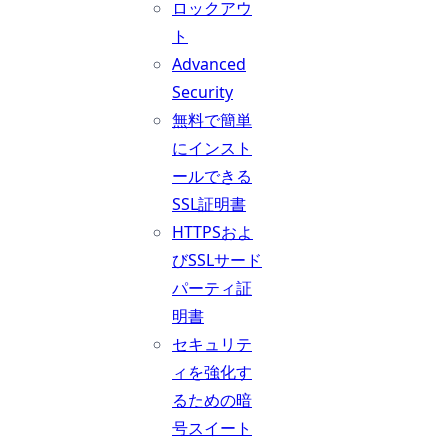
ロックアウ
ト
Advanced
Security
無料で簡単
にインスト
ールできる
SSL証明書
HTTPSおよ
びSSLサード
パーティ証
明書
セキュリテ
ィを強化す
るための暗
号スイート