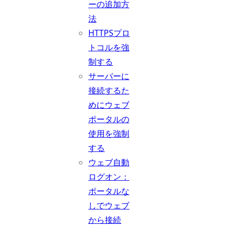
ーの追加方
法
HTTPSプロ
トコルを強
制する
サーバーに
接続するた
めにウェブ
ポータルの
使用を強制
する
ウェブ自動
ログオン：
ポータルな
しでウェブ
から接続