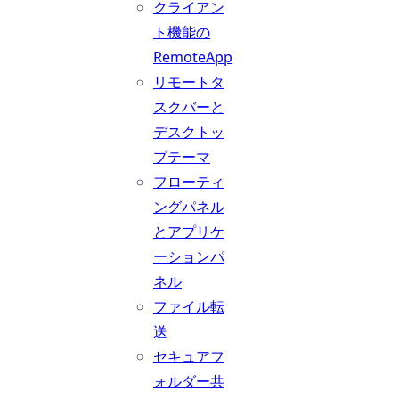
クライアン
ト機能の
RemoteApp
リモートタ
スクバーと
デスクトッ
プテーマ
フローティ
ングパネル
とアプリケ
ーションパ
ネル
ファイル転
送
セキュアフ
ォルダー共