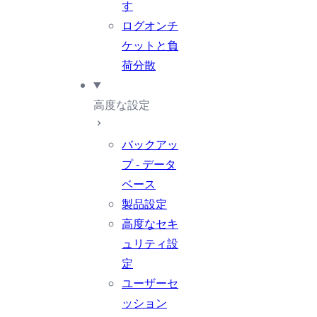
す
ログオンチ
ケットと負
荷分散
高度な設定
バックアッ
プ - データ
ベース
製品設定
高度なセキ
ュリティ設
定
ユーザーセ
ッション