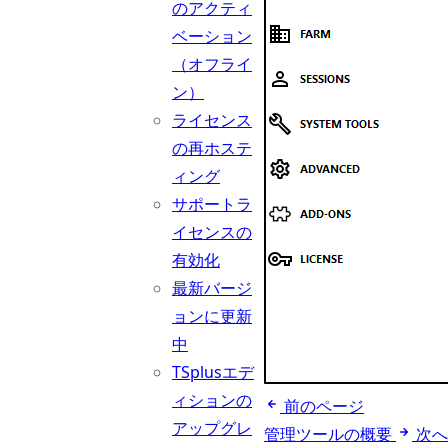
のアクティ
ベーション
（オフライ
ン）
ライセンス
の再ホステ
ィング
サポートラ
イセンスの
有効化
最新バージ
ョンに更新
中
TSplusエデ
ィションの
前のページ
アップグレ
管理ツールの概要
次へ