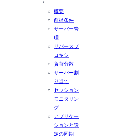
概要
前提条件
サーバー管
理
リバースプ
ロキシ
負荷分散
サーバー割
り当て
セッション
モニタリン
グ
アプリケー
ションと設
定の同期