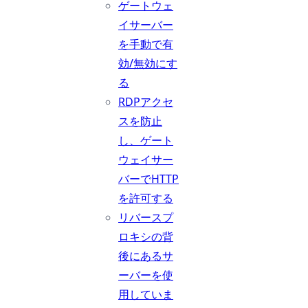
ゲートウェ
イサーバー
を手動で有
効/無効にす
る
RDPアクセ
スを防止
し、ゲート
ウェイサー
バーでHTTP
を許可する
リバースプ
ロキシの背
後にあるサ
ーバーを使
用していま