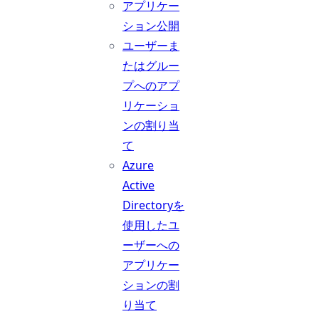
アプリケー
ション公開
ユーザーま
たはグルー
プへのアプ
リケーショ
ンの割り当
て
Azure
Active
Directoryを
使用したユ
ーザーへの
アプリケー
ションの割
り当て