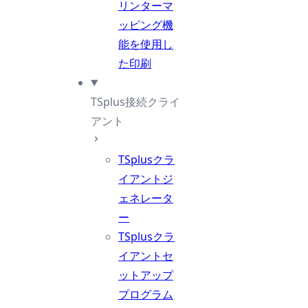
リンターマ
ッピング機
能を使用し
た印刷
TSplus接続クライ
アント
TSplusクラ
イアントジ
ェネレータ
ー
TSplusクラ
イアントセ
ットアップ
プログラム