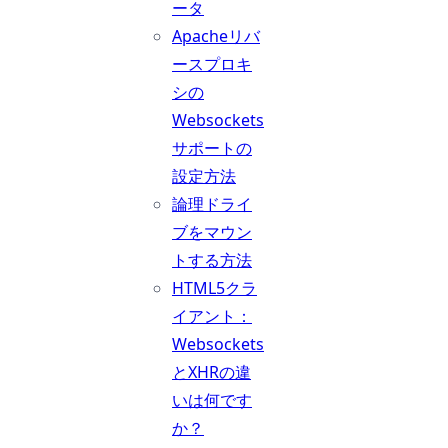
ータ
Apacheリバ
ースプロキ
シの
Websockets
サポートの
設定方法
論理ドライ
ブをマウン
トする方法
HTML5クラ
イアント：
Websockets
とXHRの違
いは何です
か？