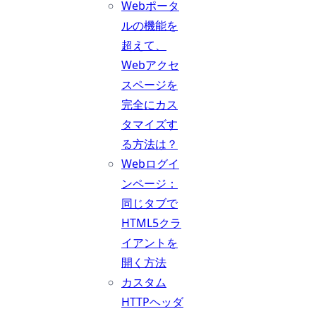
Webポータ
ルの機能を
超えて、
Webアクセ
スページを
完全にカス
タマイズす
る方法は？
Webログイ
ンページ：
同じタブで
HTML5クラ
イアントを
開く方法
カスタム
HTTPヘッダ