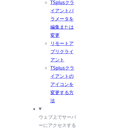
TSplusクラ
イアントパ
ラメータを
編集または
変更
リモートア
プリクライ
アント
TSplusクラ
イアントの
アイコンを
変更する方
法
ウェブ上でサーバ
ーにアクセスする