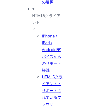
の選択
HTML5クライア
ント
iPhone /
iPad /
Androidデ
バイスから
のリモート
接続
HTML5クラ
イアント：
サポートさ
れているブ
ラウザ