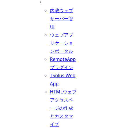
内蔵ウェブ
サーバー管
理
ウェブアプ
リケーショ
ンポータル
RemoteApp
プラグイン
TSplus Web
App
HTMLウェブ
アクセスペ
ージの作成
とカスタマ
イズ