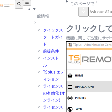
TSplus ドキュメンテーション ®
このページで
一般情報
クリックしてヘ
クイックス
タートガイ
機能に関して迅速にサポ
ド
前提条件
インストー
ル
TSplus エデ
ィション
ライセンス
の有効化 (オ
ンライン)
ライセンス