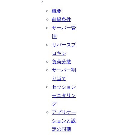
概要
前提条件
サーバー管
理
リバースプ
ロキシ
負荷分散
サーバー割
り当て
セッション
モニタリン
グ
アプリケー
ションと設
定の同期