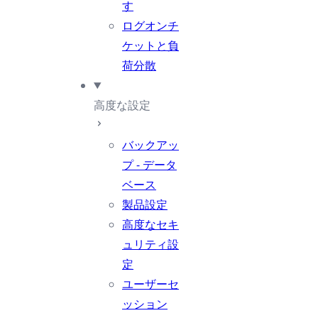
す
ログオンチ
ケットと負
荷分散
高度な設定
バックアッ
プ - データ
ベース
製品設定
高度なセキ
ュリティ設
定
ユーザーセ
ッション