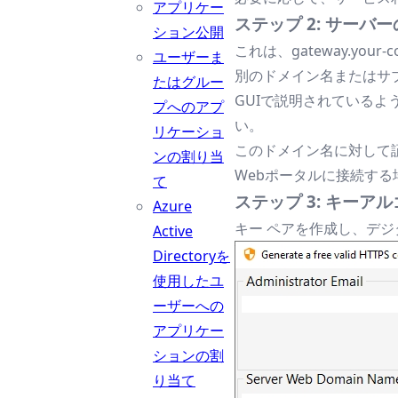
アプリケー
ステップ 2: サー
ション公開
これは、gateway.y
ユーザーま
別のドメイン名またはサ
たはグルー
GUIで説明されている
プへのアプ
い。
リケーショ
このドメイン名に対して
ンの割り当
Webポータルに接続する
て
ステップ 3: キー
Azure
キー ペアを作成し、デ
Active
Directoryを
使用したユ
ーザーへの
アプリケー
ションの割
り当て