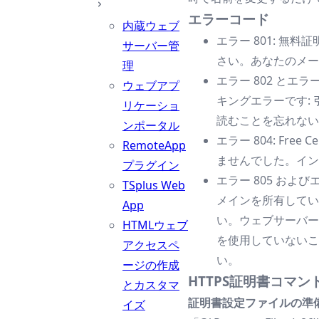
エラーコード
内蔵ウェブ
エラー 801: 無
サーバー管
さい。あなたのメール
理
エラー 802 とエラ
ウェブアプ
キングエラーです: 
リケーショ
読むことを忘れない
ンポータル
エラー 804: Free
RemoteApp
ませんでした。イン
プラグイン
エラー 805 および
TSplus Web
メインを所有してい
App
い。ウェブサーバーが
HTMLウェブ
を使用していないこ
アクセスペ
い。
ージの作成
HTTPS証明書コマン
とカスタマ
証明書設定ファイルの準
イズ