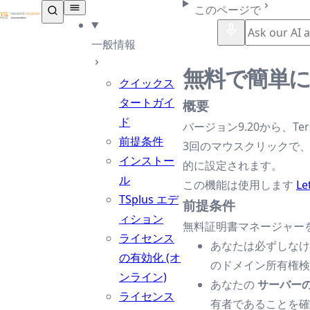
TSplus ドキュメンテーション ®
このページで
一般情報
無料で簡単に
クイックス
タートガイ
概要
ド
バージョン9.20から、Te
前提条件
3回のマウスクリックで、セ
インストー
的に設定されます。
ル
この機能は使用します
Le
TSplus エデ
前提条件
ィション
無料証明書マネージャーを使
ライセンス
あなたは必ずしな
の有効化 (オ
のドメイン所有権検
ンライン)
あなたの
サーバー
ライセンス
有者であることを確