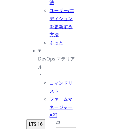
法
ユーザー/エ
ディション
を更新する
方法
もっと
DevOps マテリア
ル
コマンドリ
スト
ファームマ
ネージャー
API
テーマを選択
LTS 16