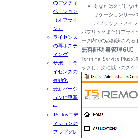
のアクティ
あなたは必ずしな
ベーション
リケーションサー
（オフライ
パブリックドメイン
ン）
パブリックまたはプライ
ライセンス
ーク内でのみ解決される
の再ホステ
無料証明書管理GUI
ィング
Terminal Service 
サポートラ
ックし、次に以下のスク
イセンスの
有効化
最新バージ
ョンに更新
中
TSplusエデ
ィションの
アップグレ