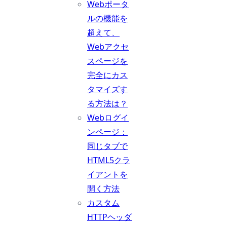
Webポータ
ルの機能を
超えて、
Webアクセ
スページを
完全にカス
タマイズす
る方法は？
Webログイ
ンページ：
同じタブで
HTML5クラ
イアントを
開く方法
カスタム
HTTPヘッダ