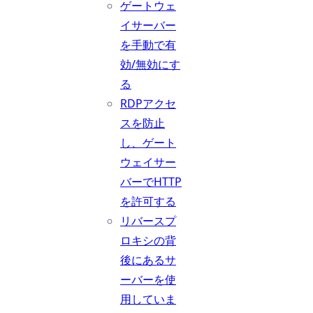
ゲートウェ
イサーバー
を手動で有
効/無効にす
る
RDPアクセ
スを防止
し、ゲート
ウェイサー
バーでHTTP
を許可する
リバースプ
ロキシの背
後にあるサ
ーバーを使
用していま