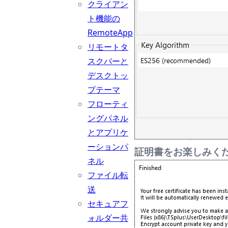
クライアン
ト機能の
RemoteApp
リモートタ
スクバーと
デスクトッ
プテーマ
フローティ
ングパネル
とアプリケ
ーションパ
証明書をお楽しみく
ネル
ファイル転
送
セキュアフ
ォルダー共