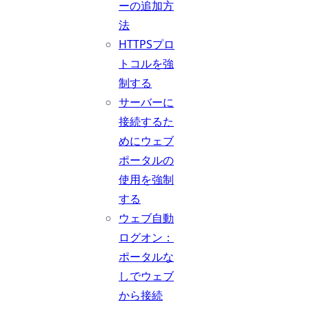
ーの追加方
法
HTTPSプロ
トコルを強
制する
サーバーに
接続するた
めにウェブ
ポータルの
使用を強制
する
ウェブ自動
ログオン：
ポータルな
しでウェブ
から接続