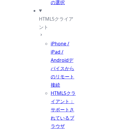
の選択
HTML5クライア
ント
iPhone /
iPad /
Androidデ
バイスから
のリモート
接続
HTML5クラ
イアント：
サポートさ
れているブ
ラウザ