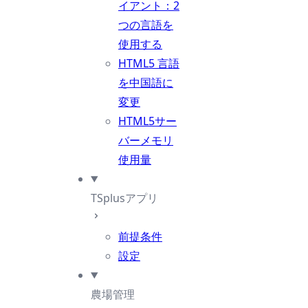
イアント：2
つの言語を
使用する
HTML5 言語
を中国語に
変更
HTML5サー
バーメモリ
使用量
TSplusアプリ
前提条件
設定
農場管理