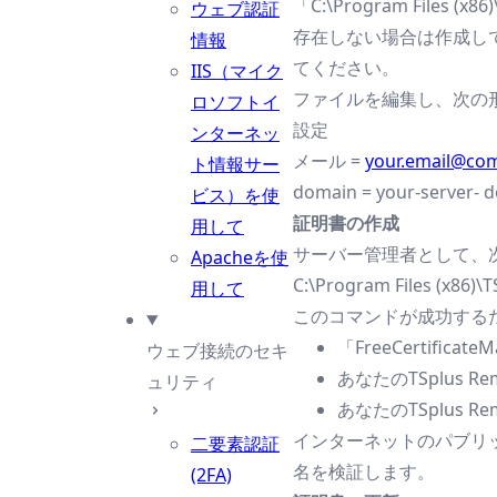
「C:\Program Files 
ウェブ認証
存在しない場合は作成して
情報
てください。
IIS（マイク
ファイルを編集し、次の
ロソフトイ
設定
ンターネッ
メール =
your.email@co
ト情報サー
domain = your-server-
ビス）を使
証明書の作成
用して
サーバー管理者として、
Apacheを使
C:\Program Files (x86)\
用して
このコマンドが成功する
「FreeCertif
ウェブ接続のセキ
あなたのTSplus 
ュリティ
あなたのTSplus R
インターネットのパブリッ
二要素認証
名を検証します。
(2FA)