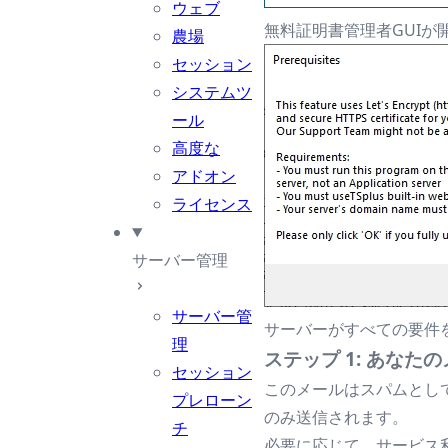
ウェブ
無料証明書管理者GUI
農場
セッション
システムツ
ール
高度な
アドオン
ライセンス
サーバー管理
サーバー管
サーバーがすべての要件
理
ステップ 1: あな
セッション
このメールはスパムとして使
プレローン
のみ送信されます。
チ
必要に応じて、サービス