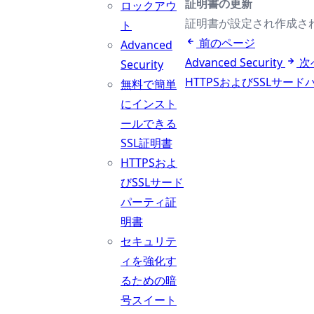
証明書の更新
ロックアウ
証明書が設定され作成される
ト
前のページ
Advanced
Advanced Security
次
Security
HTTPSおよびSSLサー
無料で簡単
にインスト
ールできる
SSL証明書
HTTPSおよ
びSSLサード
パーティ証
明書
セキュリテ
ィを強化す
るための暗
号スイート