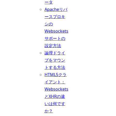
ータ
Apacheリバ
ースプロキ
シの
Websockets
サポートの
設定方法
論理ドライ
ブをマウン
トする方法
HTML5クラ
イアント：
Websockets
とXHRの違
いは何です
か？