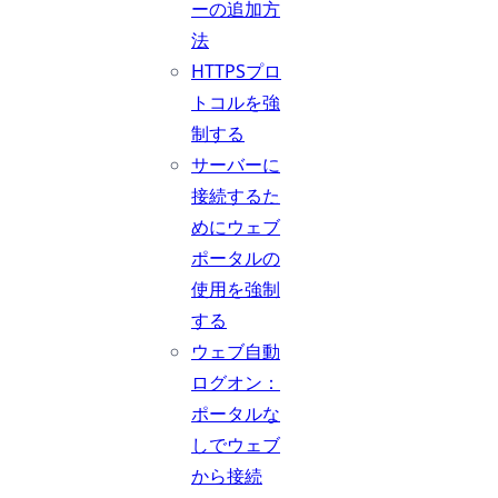
ーの追加方
法
HTTPSプロ
トコルを強
制する
サーバーに
接続するた
めにウェブ
ポータルの
使用を強制
する
ウェブ自動
ログオン：
ポータルな
しでウェブ
から接続