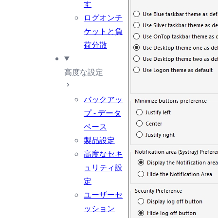
す
ログオンチ
ケットと負
荷分散
高度な設定
バックアッ
プ - データ
ベース
製品設定
高度なセキ
ュリティ設
定
ユーザーセ
ッション