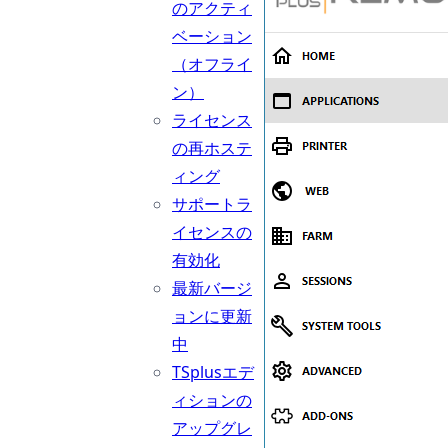
のアクティ
ベーション
（オフライ
ン）
ライセンス
の再ホステ
ィング
サポートラ
イセンスの
有効化
最新バージ
ョンに更新
中
TSplusエデ
ィションの
アップグレ