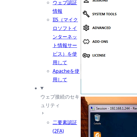
ウェブ認証
情報
IIS（マイク
ロソフトイ
ンターネッ
ト情報サー
ビス）を使
用して
Apacheを使
用して
ウェブ接続のセキ
ュリティ
二要素認証
(2FA)