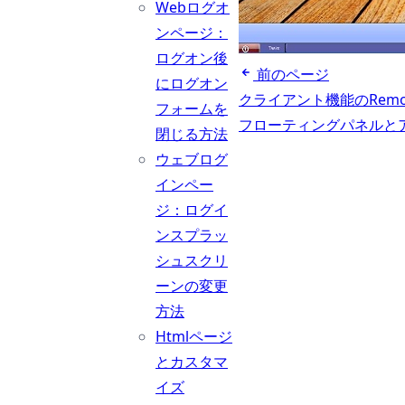
Webログオ
ンページ：
ログオン後
前のページ
にログオン
クライアント機能のRemo
フォームを
フローティングパネルと
閉じる方法
ウェブログ
インペー
ジ：ログイ
ンスプラッ
シュスクリ
ーンの変更
方法
Htmlページ
とカスタマ
イズ