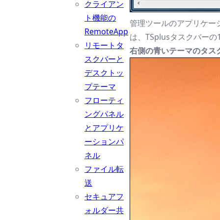
クライアン
ト機能の
管理ツールのアプリケーショ
RemoteApp
は、TSplusタスクバ
リモートタ
右側の青いテーマのタス
スクバーと
デスクトッ
プテーマ
フローティ
ングパネル
とアプリケ
ーションパ
ネル
ファイル転
送
セキュアフ
ォルダー共