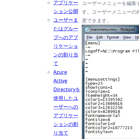
アプリケー
ユーザーメニューを編集
ション公開
す。ユーザーメニューの内容（Pr
ユーザーま
更できます。
たはグルー
プへのアプ
リケーショ
ンの割り当
て
Azure
Active
Directoryを
使用したユ
ーザーへの
アプリケー
ションの割
り当て