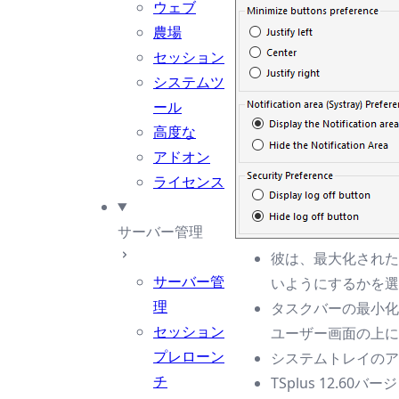
ウェブ
農場
セッション
システムツ
ール
高度な
アドオン
ライセンス
サーバー管理
彼は、最大化された
サーバー管
いようにするかを選
理
タスクバーの最小化
セッション
ユーザー画面の上に
プレローン
システムトレイのア
チ
TSplus 12.