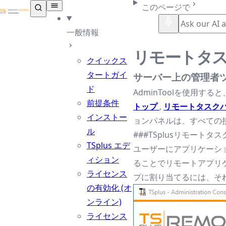
TSplus ドキュメンテーション ®
このページで
一般情報
リモートタ
クイックス
タートガイ
サーバー上の管理者
ド
AdminToolを使用
前提条件
トップ
,
リモートタスク
インストー
ョンパネルは、すべての
ル
###TSplusリモートタ
TSplus エデ
ユーザーにアプリケーショ
ィション
ることでリモートアプリ
ライセンス
プに割り当てるには、そ
の有効化 (オ
ンライン)
ライセンス