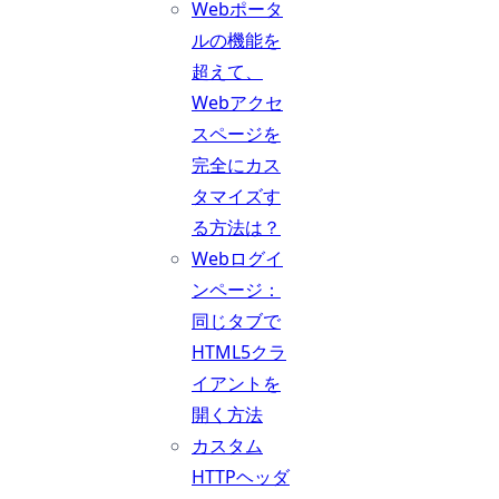
Webポータ
ルの機能を
超えて、
Webアクセ
スページを
完全にカス
タマイズす
る方法は？
Webログイ
ンページ：
同じタブで
HTML5クラ
イアントを
開く方法
カスタム
HTTPヘッダ