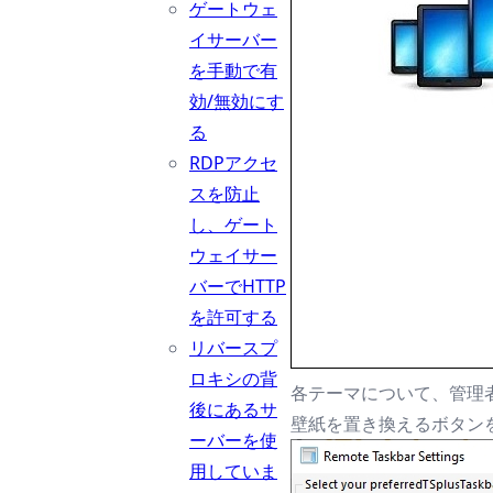
ゲートウェ
イサーバー
を手動で有
効/無効にす
る
RDPアクセ
スを防止
し、ゲート
ウェイサー
バーでHTTP
を許可する
リバースプ
ロキシの背
各テーマについて、管理
後にあるサ
壁紙を置き換えるボタン
ーバーを使
用していま