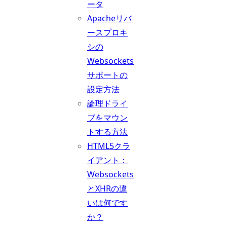
ータ
Apacheリバ
ースプロキ
シの
Websockets
サポートの
設定方法
論理ドライ
ブをマウン
トする方法
HTML5クラ
イアント：
Websockets
とXHRの違
いは何です
か？