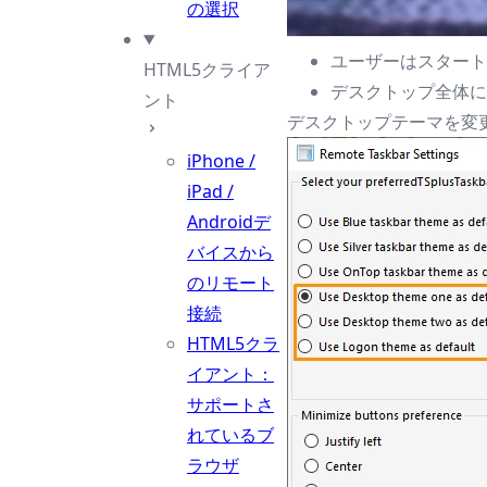
の選択
ユーザーはスタート
HTML5クライア
デスクトップ全体に割り
ント
デスクトップテーマを変更す
iPhone /
iPad /
Androidデ
バイスから
のリモート
接続
HTML5クラ
イアント：
サポートさ
れているブ
ラウザ