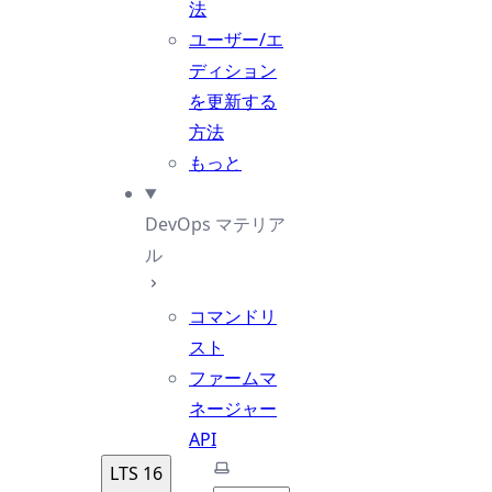
法
ユーザー/エ
ディション
を更新する
方法
もっと
DevOps マテリア
ル
コマンドリ
スト
ファームマ
ネージャー
API
テーマを選択
LTS 16