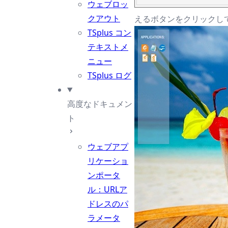
ウェブロッ
クアウト
えるボタンをクリックして
TSplus コン
テキストメ
ニュー
TSplus ログ
高度なドキュメン
ト
ウェブアプ
リケーショ
ンポータ
ル：URLア
ドレスのパ
ラメータ