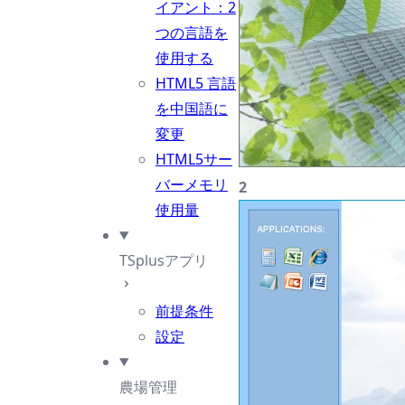
イアント：2
つの言語を
使用する
HTML5 言語
を中国語に
変更
HTML5サー
バーメモリ
2
使用量
TSplusアプリ
前提条件
設定
農場管理