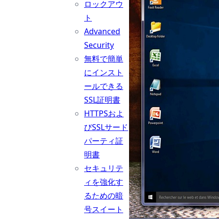
ロックアウ
ト
Advanced
Security
無料で簡単
にインスト
ールできる
SSL証明書
HTTPSおよ
びSSLサード
パーティ証
明書
セキュリテ
ィを強化す
るための暗
号スイート