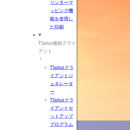
リンターマ
ッピング機
能を使用し
た印刷
TSplus接続クライ
アント
TSplusクラ
イアントジ
ェネレータ
ー
TSplusクラ
イアントセ
ットアップ
プログラム