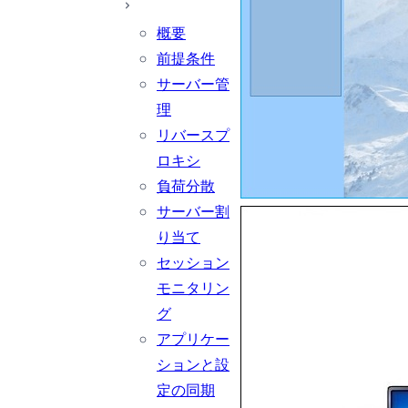
概要
前提条件
サーバー管
理
リバースプ
ロキシ
負荷分散
サーバー割
り当て
セッション
モニタリン
グ
アプリケー
ションと設
定の同期