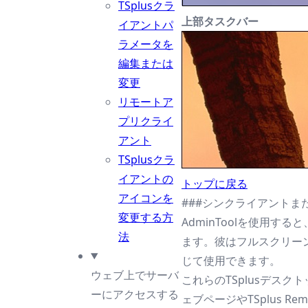
TSplusクラ
上部タスクバー
イアントパ
ラメータを
編集または
変更
リモートア
プリクライ
アント
TSplusクラ
イアントの
トップに戻る
アイコンを
###シンクライアントま
変更する方
AdminToolを使用す
法
ます。彼はフルスクリーンRe
じて使用できます。
ウェブ上でサーバ
これらのTSplusデス
ーにアクセスする
ェブページやTSplus 