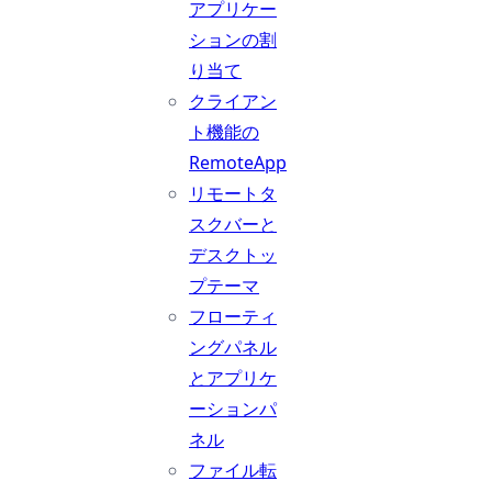
アプリケー
ションの割
り当て
クライアン
ト機能の
RemoteApp
リモートタ
スクバーと
デスクトッ
プテーマ
フローティ
ングパネル
とアプリケ
ーションパ
ネル
ファイル転