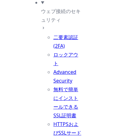
ウェブ接続のセキ
ュリティ
二要素認証
(2FA)
ロックアウ
ト
Advanced
Security
無料で簡単
にインスト
ールできる
SSL証明書
HTTPSおよ
びSSLサード