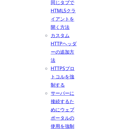
同じタブで
HTML5クラ
イアントを
開く方法
カスタム
HTTPヘッダ
ーの追加方
法
HTTPSプロ
トコルを強
制する
サーバーに
接続するた
めにウェブ
ポータルの
使用を強制