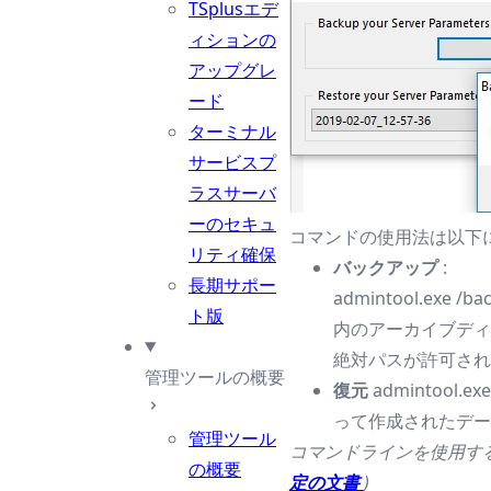
TSplusエデ
ィションの
アップグレ
ード
ターミナル
サービスプ
ラスサーバ
ーのセキュ
コマンドの使用法は以下
リティ確保
バックアップ
:
長期サポー
admintool.e
ト版
内のアーカイブディ
絶対パスが許可され
管理ツールの概要
復元
admintoo
って作成されたデー
管理ツール
コマンドラインを使用す
の概要
定の文書
)