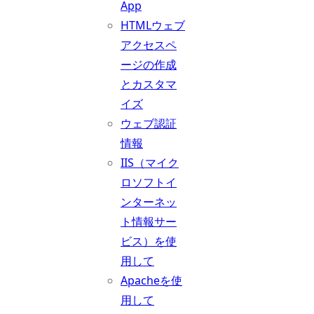
App
HTMLウェブ
アクセスペ
ージの作成
とカスタマ
イズ
ウェブ認証
情報
IIS（マイク
ロソフトイ
ンターネッ
ト情報サー
ビス）を使
用して
Apacheを使
用して