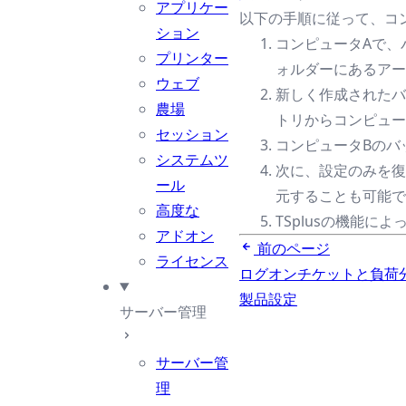
アプリケー
以下の手順に従って、コン
ション
コンピュータAで、
プリンター
ォルダーにあるアー
ウェブ
新しく作成されたバッ
農場
トリからコンピュー
セッション
コンピュータBのバ
システムツ
次に、設定のみを復
ール
元することも可能で
高度な
TSplusの機能
アドオン
前のページ
ライセンス
ログオンチケットと負荷
製品設定
サーバー管理
サーバー管
理