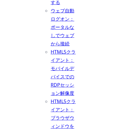
する
ウェブ自動
ログオン：
ポータルな
しでウェブ
から接続
HTML5クラ
イアント：
モバイルデ
バイスでの
RDPセッシ
ョン解像度
HTML5クラ
イアント：
ブラウザウ
ィンドウを