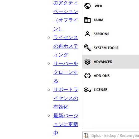
のアクティ
ベーション
（オフライ
ン）
ライセンス
の再ホステ
ィング
サーバーを
クローンす
る
サポートラ
イセンスの
有効化
最新バージ
ョンに更新
中