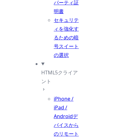
パーティ証
明書
セキュリテ
ィを強化す
るための暗
号スイート
の選択
HTML5クライア
ント
iPhone /
iPad /
Androidデ
バイスから
のリモート