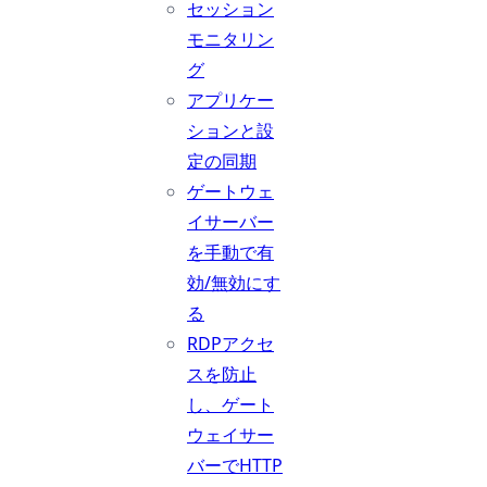
セッション
モニタリン
グ
アプリケー
ションと設
定の同期
ゲートウェ
イサーバー
を手動で有
効/無効にす
る
RDPアクセ
スを防止
し、ゲート
ウェイサー
バーでHTTP