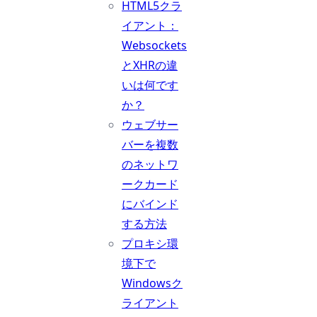
HTML5クラ
イアント：
Websockets
とXHRの違
いは何です
か？
ウェブサー
バーを複数
のネットワ
ークカード
にバインド
する方法
プロキシ環
境下で
Windowsク
ライアント