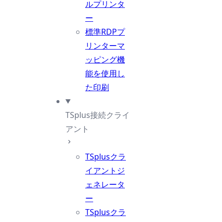
ルプリンタ
ー
標準RDPプ
リンターマ
ッピング機
能を使用し
た印刷
TSplus接続クライ
アント
TSplusクラ
イアントジ
ェネレータ
ー
TSplusクラ