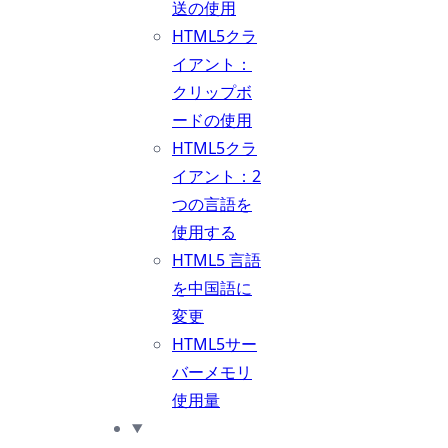
送の使用
HTML5クラ
イアント：
クリップボ
ードの使用
HTML5クラ
イアント：2
つの言語を
使用する
HTML5 言語
を中国語に
変更
HTML5サー
バーメモリ
使用量