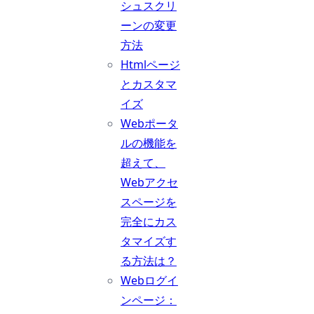
シュスクリ
ーンの変更
方法
Htmlページ
とカスタマ
イズ
Webポータ
ルの機能を
超えて、
Webアクセ
スページを
完全にカス
タマイズす
る方法は？
Webログイ
ンページ：