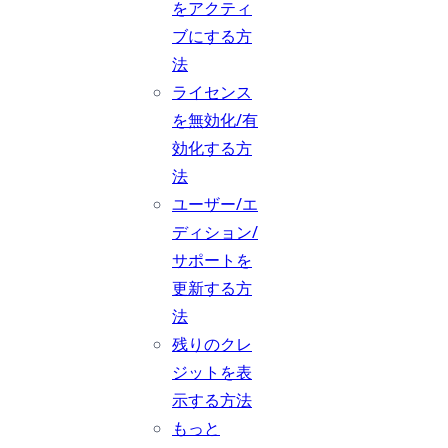
をアクティ
ブにする方
法
ライセンス
を無効化/有
効化する方
法
ユーザー/エ
ディション/
サポートを
更新する方
法
残りのクレ
ジットを表
示する方法
もっと