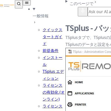
TSplus ドキュメンテーション ®
このページで
一般情報
TSplus -
クイックス
タートガイ
TSplusタブで、TSpl
ド
TSplusのデータと設
前提条件
インストー
ル
TSplus エデ
ィション
ライセンス
の有効化 (オ
ンライン)
ライセンス