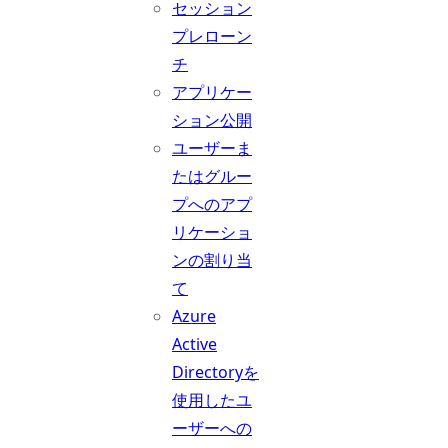
セッション
プレローン
チ
アプリケー
ション公開
ユーザーま
たはグルー
プへのアプ
リケーショ
ンの割り当
て
Azure
Active
Directoryを
使用したユ
ーザーへの