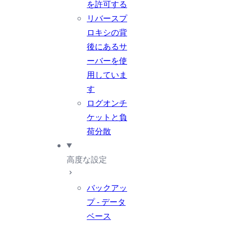
を許可する
リバースプ
ロキシの背
後にあるサ
ーバーを使
用していま
す
ログオンチ
ケットと負
荷分散
高度な設定
バックアッ
プ - データ
ベース