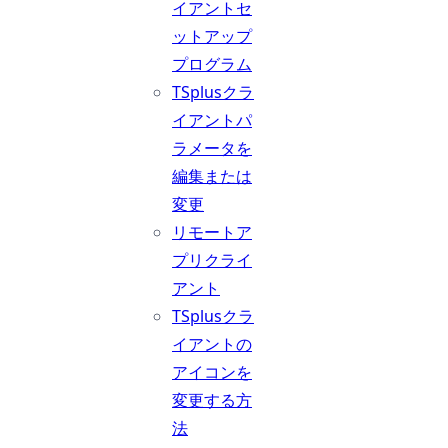
イアントセ
ットアップ
プログラム
TSplusクラ
イアントパ
ラメータを
編集または
変更
リモートア
プリクライ
アント
TSplusクラ
イアントの
アイコンを
変更する方
法