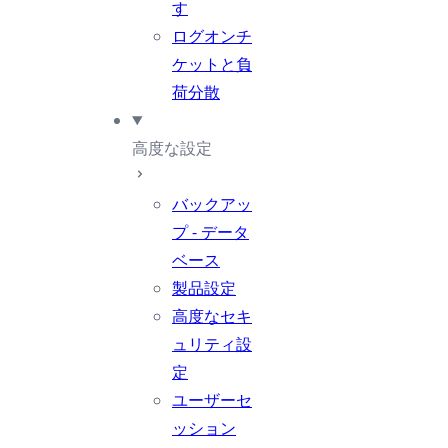
す
ログオンチ
ケットと負
荷分散
高度な設定
バックアッ
プ - データ
ベース
製品設定
高度なセキ
ュリティ設
定
ユーザーセ
ッション