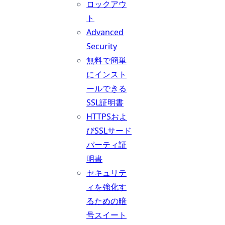
ロックアウ
ト
Advanced
Security
無料で簡単
にインスト
ールできる
SSL証明書
HTTPSおよ
びSSLサード
パーティ証
明書
セキュリテ
ィを強化す
るための暗
号スイート