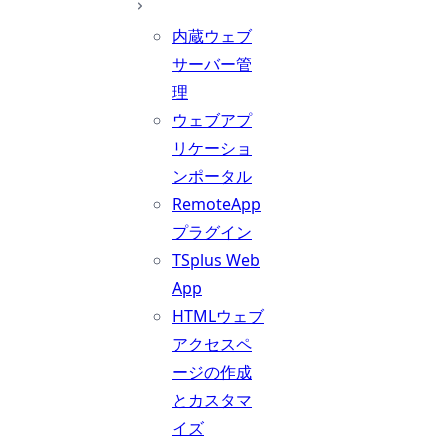
内蔵ウェブ
サーバー管
理
ウェブアプ
リケーショ
ンポータル
RemoteApp
プラグイン
TSplus Web
App
HTMLウェブ
アクセスペ
ージの作成
とカスタマ
イズ