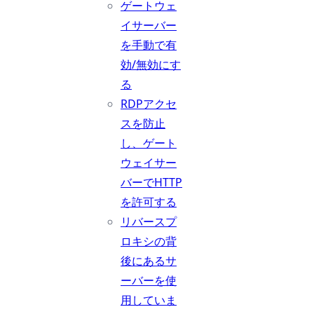
ゲートウェ
イサーバー
を手動で有
効/無効にす
る
RDPアクセ
スを防止
し、ゲート
ウェイサー
バーでHTTP
を許可する
リバースプ
ロキシの背
後にあるサ
ーバーを使
用していま