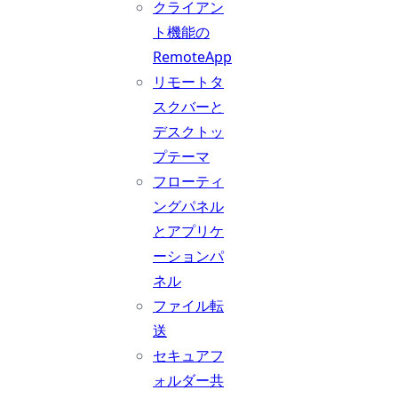
クライアン
ト機能の
RemoteApp
リモートタ
スクバーと
デスクトッ
プテーマ
フローティ
ングパネル
とアプリケ
ーションパ
ネル
ファイル転
送
セキュアフ
ォルダー共