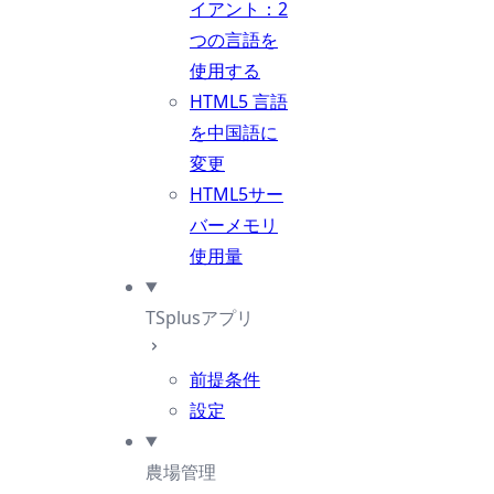
イアント：2
つの言語を
使用する
HTML5 言語
を中国語に
変更
HTML5サー
バーメモリ
使用量
TSplusアプリ
前提条件
設定
農場管理