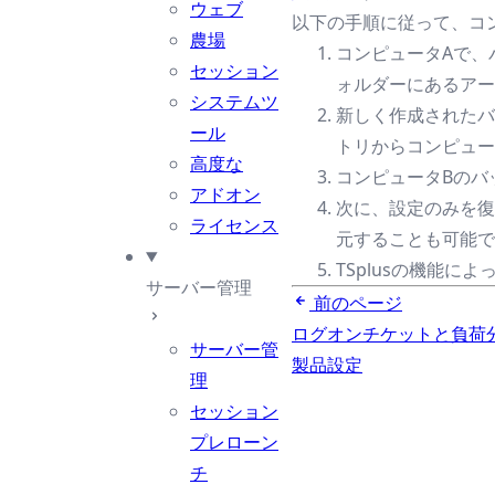
ウェブ
以下の手順に従って、コン
農場
コンピュータAで、
セッション
ォルダーにあるアー
システムツ
新しく作成されたバッ
ール
トリからコンピュー
高度な
コンピュータBのバ
アドオン
次に、設定のみを復
ライセンス
元することも可能で
TSplusの機能
サーバー管理
前のページ
ログオンチケットと負荷
サーバー管
製品設定
理
セッション
プレローン
チ