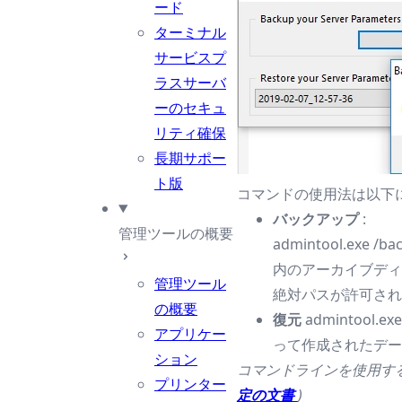
ード
ターミナル
サービスプ
ラスサーバ
ーのセキュ
リティ確保
長期サポー
ト版
コマンドの使用法は以下
バックアップ
:
管理ツールの概要
admintool.e
内のアーカイブディ
管理ツール
絶対パスが許可され
の概要
復元
admintoo
アプリケー
って作成されたデー
ション
コマンドラインを使用す
プリンター
定の文書
)