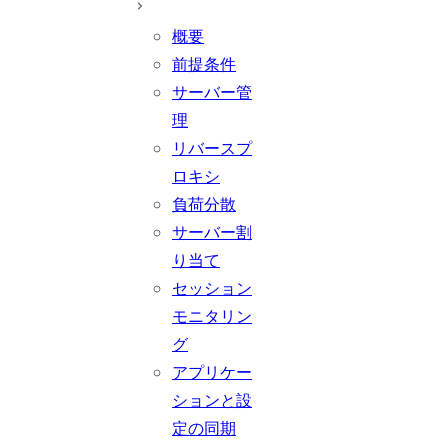
概要
前提条件
サーバー管
理
リバースプ
ロキシ
負荷分散
サーバー割
り当て
セッション
モニタリン
グ
アプリケー
ションと設
定の同期