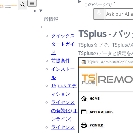
TSplus ドキュメンテーション ®
このページで
一般情報
TSplus -
クイックス
タートガイ
TSplusタブで、TSpl
ド
TSplusのデータと設
前提条件
インストー
ル
TSplus エデ
ィション
ライセンス
の有効化 (オ
ンライン)
ライセンス