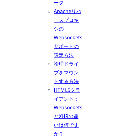
ータ
Apacheリバ
ースプロキ
シの
Websockets
サポートの
設定方法
論理ドライ
ブをマウン
トする方法
HTML5クラ
イアント：
Websockets
とXHRの違
いは何です
か？