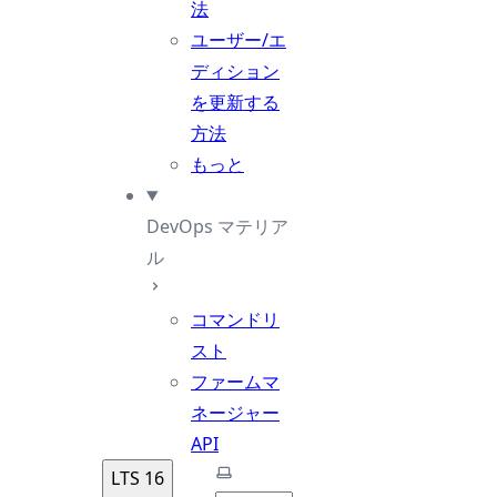
法
ユーザー/エ
ディション
を更新する
方法
もっと
DevOps マテリア
ル
コマンドリ
スト
ファームマ
ネージャー
API
テーマを選択
LTS 16