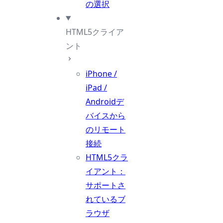
の選択
HTML5クライア
ント
iPhone /
iPad /
Androidデ
バイスから
のリモート
接続
HTML5クラ
イアント：
サポートさ
れているブ
ラウザ