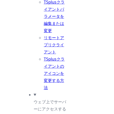
TSplusクラ
イアントパ
ラメータを
編集または
変更
リモートア
プリクライ
アント
TSplusクラ
イアントの
アイコンを
変更する方
法
ウェブ上でサーバ
ーにアクセスする