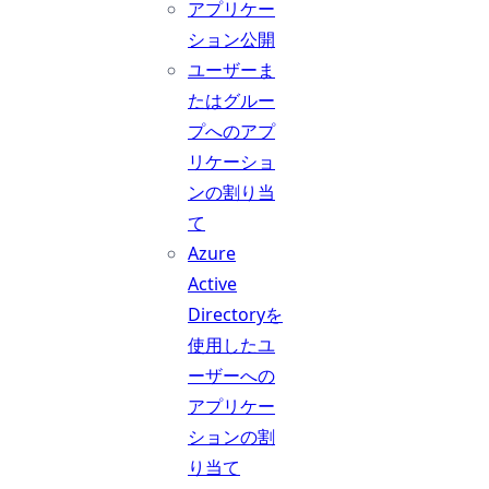
アプリケー
ション公開
ユーザーま
たはグルー
プへのアプ
リケーショ
ンの割り当
て
Azure
Active
Directoryを
使用したユ
ーザーへの
アプリケー
ションの割
り当て