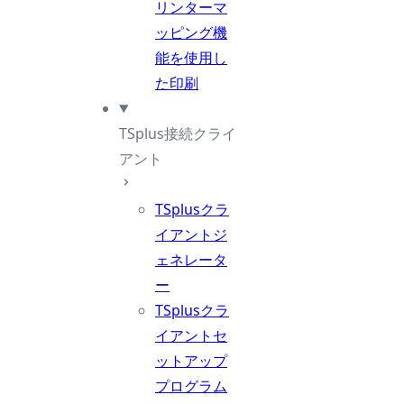
リンターマ
ッピング機
能を使用し
た印刷
TSplus接続クライ
アント
TSplusクラ
イアントジ
ェネレータ
ー
TSplusクラ
イアントセ
ットアップ
プログラム