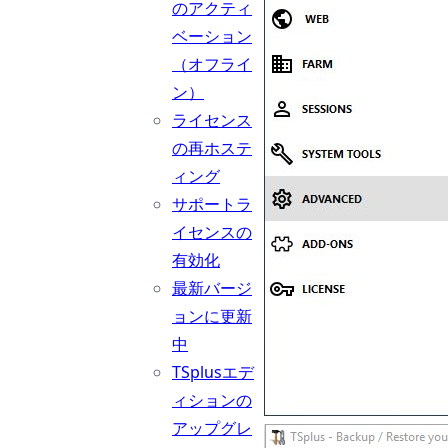
のアクティ
ベーション
（オフライ
ン）
ライセンス
の再ホステ
ィング
サポートラ
イセンスの
有効化
最新バージ
ョンに更新
中
TSplusエデ
ィションの
アップグレ