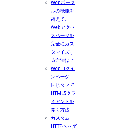
Webポータ
ルの機能を
超えて、
Webアクセ
スページを
完全にカス
タマイズす
る方法は？
Webログイ
ンページ：
同じタブで
HTML5クラ
イアントを
開く方法
カスタム
HTTPヘッダ