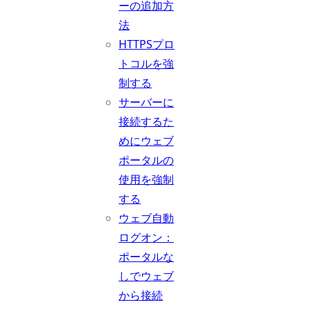
ーの追加方
法
HTTPSプロ
トコルを強
制する
サーバーに
接続するた
めにウェブ
ポータルの
使用を強制
する
ウェブ自動
ログオン：
ポータルな
しでウェブ
から接続