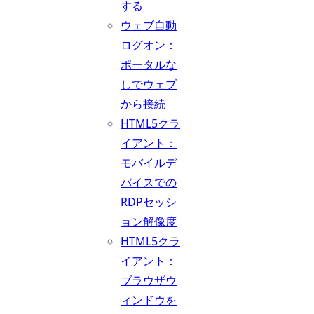
する
ウェブ自動
ログオン：
ポータルな
しでウェブ
から接続
HTML5クラ
イアント：
モバイルデ
バイスでの
RDPセッシ
ョン解像度
HTML5クラ
イアント：
ブラウザウ
ィンドウを