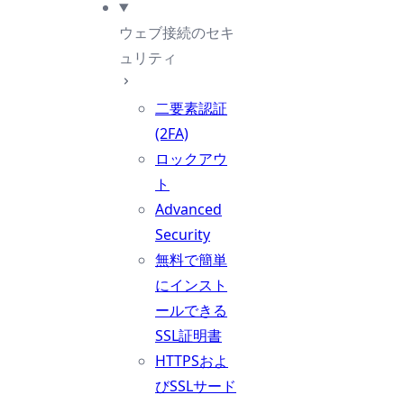
ウェブ接続のセキ
ュリティ
二要素認証
(2FA)
ロックアウ
ト
Advanced
Security
無料で簡単
にインスト
ールできる
SSL証明書
HTTPSおよ
びSSLサード