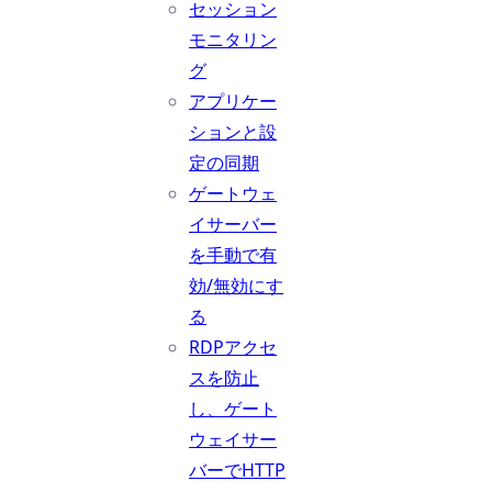
セッション
モニタリン
グ
アプリケー
ションと設
定の同期
ゲートウェ
イサーバー
を手動で有
効/無効にす
る
RDPアクセ
スを防止
し、ゲート
ウェイサー
バーでHTTP