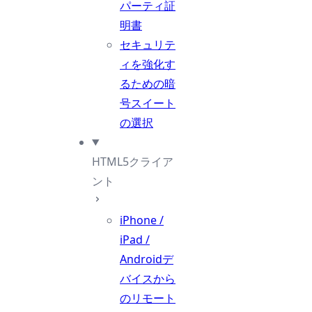
パーティ証
明書
セキュリテ
ィを強化す
るための暗
号スイート
の選択
HTML5クライア
ント
iPhone /
iPad /
Androidデ
バイスから
のリモート