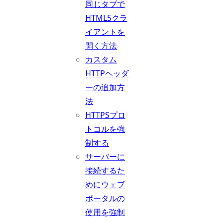
同じタブで
HTML5クラ
イアントを
開く方法
カスタム
HTTPヘッダ
ーの追加方
法
HTTPSプロ
トコルを強
制する
サーバーに
接続するた
めにウェブ
ポータルの
使用を強制