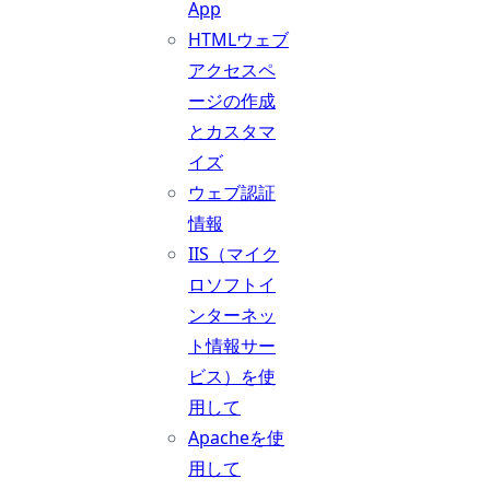
App
HTMLウェブ
アクセスペ
ージの作成
とカスタマ
イズ
ウェブ認証
情報
IIS（マイク
ロソフトイ
ンターネッ
ト情報サー
ビス）を使
用して
Apacheを使
用して