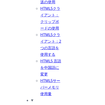
送の使用
HTML5クラ
イアント：
クリップボ
ードの使用
HTML5クラ
イアント：2
つの言語を
使用する
HTML5 言語
を中国語に
変更
HTML5サー
バーメモリ
使用量