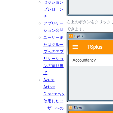
セッション
プレローン
チ
右上のボタンをクリック
アプリケー
できます。
ション公開
ユーザーま
たはグルー
プへのアプ
リケーショ
ンの割り当
て
Azure
Active
Directoryを
使用したユ
ーザーへの