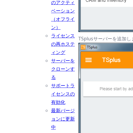
のアクティ
ベーション
（オフライ
ン）
ライセンス
TSplusサーバーを追加
の再ホステ
ィング
サーバーを
クローンす
る
サポートラ
イセンスの
有効化
最新バージ
ョンに更新
中