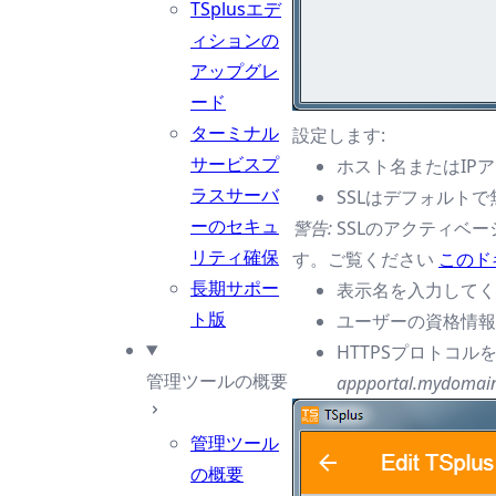
TSplusエデ
ィションの
アップグレ
ード
ターミナル
設定します:
サービスプ
ホスト名またはIP
ラスサーバ
SSLはデフォルト
ーのセキュ
警告:
SSLのアクティベー
リティ確保
す。ご覧ください
このド
長期サポー
表示名を入力してく
ト版
ユーザーの資格情報
HTTPSプロトコ
管理ツールの概要
appportal.mydomai
管理ツール
の概要