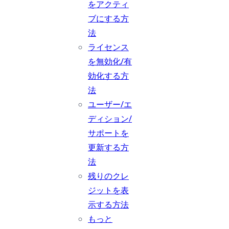
をアクティ
ブにする方
法
ライセンス
を無効化/有
効化する方
法
ユーザー/エ
ディション/
サポートを
更新する方
法
残りのクレ
ジットを表
示する方法
もっと