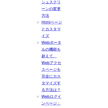
シュスクリ
ーンの変更
方法
Htmlページ
とカスタマ
イズ
Webポータ
ルの機能を
超えて、
Webアクセ
スページを
完全にカス
タマイズす
る方法は？
Webログイ
ンページ：