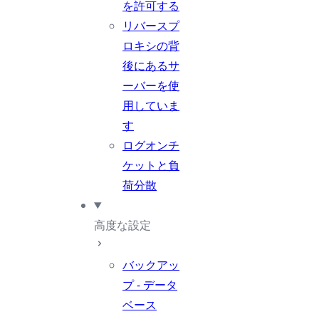
を許可する
リバースプ
ロキシの背
後にあるサ
ーバーを使
用していま
す
ログオンチ
ケットと負
荷分散
高度な設定
バックアッ
プ - データ
ベース