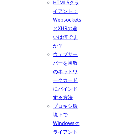
HTML5クラ
イアント：
Websockets
とXHRの違
いは何です
か？
ウェブサー
バーを複数
のネットワ
ークカード
にバインド
する方法
プロキシ環
境下で
Windowsク
ライアント