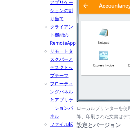
アプリケー
ションの割
り当て
クライアン
ト機能の
RemoteApp
リモートタ
スクバーと
デスクトッ
プテーマ
フローティ
ングパネル
とアプリケ
ーションパ
ローカルプリンターを使
ネル
降、印刷された文書はデ
ファイル転
設定とバージョン