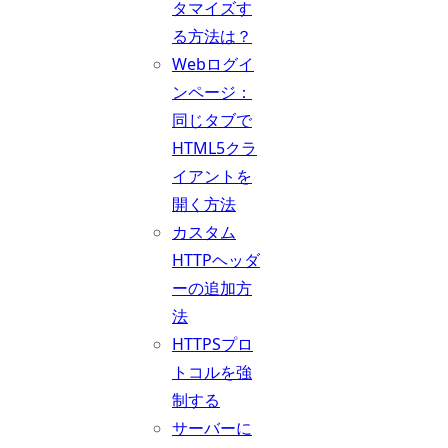
タマイズす
る方法は？
Webログイ
ンページ：
同じタブで
HTML5クラ
イアントを
開く方法
カスタム
HTTPヘッダ
ーの追加方
法
HTTPSプロ
トコルを強
制する
サーバーに