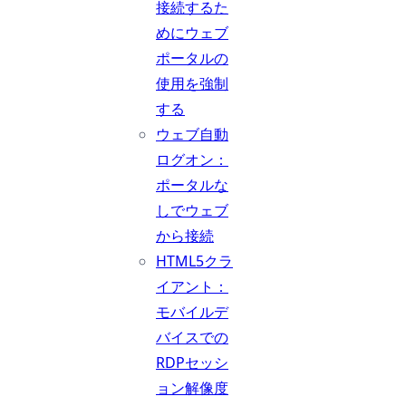
接続するた
めにウェブ
ポータルの
使用を強制
する
ウェブ自動
ログオン：
ポータルな
しでウェブ
から接続
HTML5クラ
イアント：
モバイルデ
バイスでの
RDPセッシ
ョン解像度