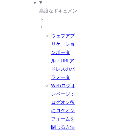
高度なドキュメン
ト
ウェブアプ
リケーショ
ンポータ
ル：URLア
ドレスのパ
ラメータ
Webログオ
ンページ：
ログオン後
にログオン
フォームを
閉じる方法