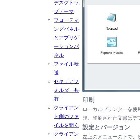
デスクトッ
プテーマ
フローティ
ングパネル
とアプリケ
ーションパ
ネル
ファイル転
送
セキュアフ
ォルダー共
有
印刷
クライアン
ローカルプリンターを使
ト側のファ
降、印刷された文書はデ
イルを開く
設定とバージョン
クライアン
左上のメニューの下で、