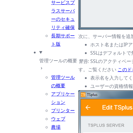
サービスプ
ラスサーバ
ーのセキュ
リティ確保
長期サポー
次に、サーバー情報を追
ト版
ホスト名またはIP
SSLはデフォルト
管理ツールの概要
警告:
SSLのアクティベー
す。ご覧ください
このド
管理ツール
表示名を入力してく
の概要
ユーザーの資格情報
アプリケー
ション
プリンター
ウェブ
農場