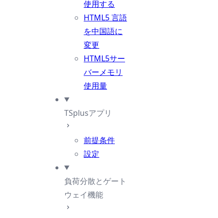
使用する
HTML5 言語
を中国語に
変更
HTML5サー
バーメモリ
使用量
TSplusアプリ
前提条件
設定
負荷分散とゲート
ウェイ機能