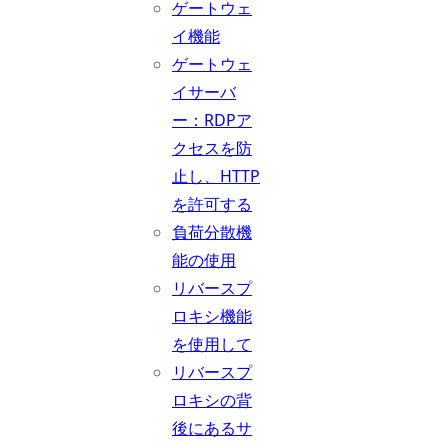
ゲートウェ
イ機能
ゲートウェ
イサーバ
ー：RDPア
クセスを防
止し、HTTP
を許可する
負荷分散機
能の使用
リバースプ
ロキシ機能
を使用して
リバースプ
ロキシの背
後にあるサ