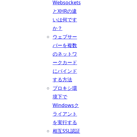
Websockets
とXHRの違
いは何です
か？
ウェブサー
バーを複数
のネットワ
ークカード
にバインド
する方法
プロキシ環
境下で
Windowsク
ライアント
を実行する
相互SSL認証