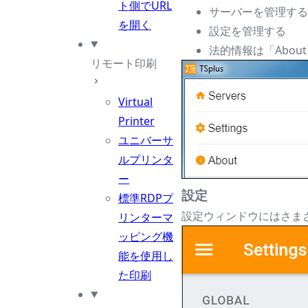
ト側でURL
サーバーを管理する
を開く
設定を管理する
法的情報は「Abo
リモート印刷
Virtual
Printer
ユニバーサ
ルプリンタ
ー
設定
標準RDPプ
設定ウィンドウにはさま
リンターマ
ッピング機
能を使用し
た印刷