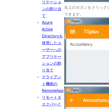
リケーショ
右上のボタンをクリック
ンの割り当
できます。
て
Azure
Active
Directoryを
使用したユ
ーザーへの
アプリケー
ションの割
り当て
クライアン
ト機能の
RemoteApp
リモートタ
スクバーと