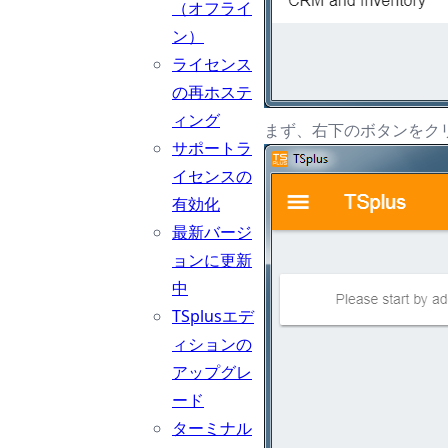
（オフライ
ン）
ライセンス
の再ホステ
ィング
まず、右下のボタンをクリ
サポートラ
イセンスの
有効化
最新バージ
ョンに更新
中
TSplusエデ
ィションの
アップグレ
ード
ターミナル