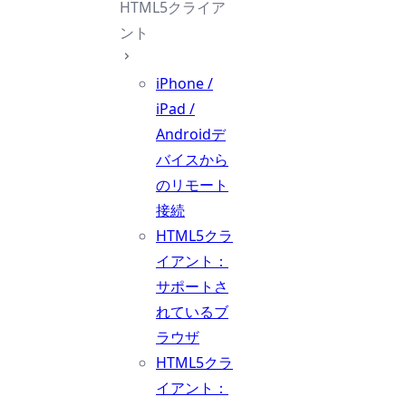
HTML5クライア
ント
iPhone /
iPad /
Androidデ
バイスから
のリモート
接続
HTML5クラ
イアント：
サポートさ
れているブ
ラウザ
HTML5クラ
イアント：