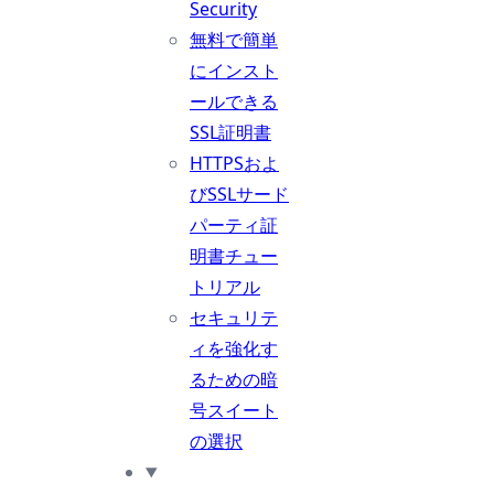
Security
無料で簡単
にインスト
ールできる
SSL証明書
HTTPSおよ
びSSLサード
パーティ証
明書チュー
トリアル
セキュリテ
ィを強化す
るための暗
号スイート
の選択