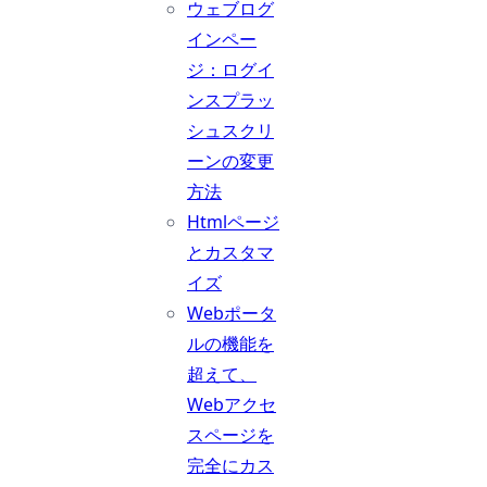
ウェブログ
インペー
ジ：ログイ
ンスプラッ
シュスクリ
ーンの変更
方法
Htmlページ
とカスタマ
イズ
Webポータ
ルの機能を
超えて、
Webアクセ
スページを
完全にカス