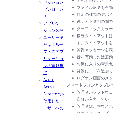
すべてのデバイスと
セッション
ファイル転送を有効
プレローン
特定の種類のデバイスで
チ
透明と不透明の間で
アプリケー
グラフィックカラー
ション公開
接続タイムアウトは
ユーザーま
す。タイムアウトを
たはグルー
警告メッセージを表
プへのアプ
音を有効または無効
リケーショ
お気に入りの背景色
ンの割り当
背景にロゴを追加し
て
ログオン画面のメッ
Azure
スマートフォンとタブレ
Active
管理者がソフトウェ
Directoryを
自分が入力している
使用したユ
管理者は、マウスポ
ーザーへの