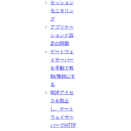
セッション
モニタリン
グ
アプリケー
ションと設
定の同期
ゲートウェ
イサーバー
を手動で有
効/無効にす
る
RDPアクセ
スを防止
し、ゲート
ウェイサー
バーでHTTP