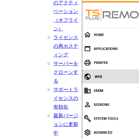
のアクティ
ベーション
（オフライ
ン）
ライセンス
の再ホステ
ィング
サーバーを
クローンす
る
サポートラ
イセンスの
有効化
最新バージ
ョンに更新
中