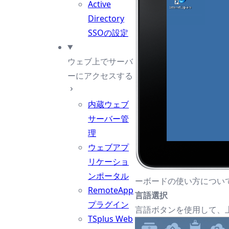
Active
Directory
SSOの設定
ウェブ上でサーバ
ーにアクセスする
内蔵ウェブ
サーバー管
理
ウェブアプ
リケーショ
ンポータル
ーボードの使い方につい
RemoteApp
言語選択
プラグイン
言語ボタンを使用して、
TSplus Web