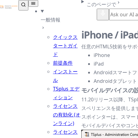
TSplus ドキュメンテーション ®
このページで
一般情報
iPhone / 
クイックス
タートガイ
任意のHTML5技術をサポー
ド
iPhone
前提条件
iPad
インストー
Androidスマート
ル
Androidタブレット
TSplus エデ
モバイルデバイスの
ィション
11.20リリース以降、
ライセンス
スペリエンスを提供しま
の有効化 (オ
スポインターは、スマー
ンライン)
モバイルデバイスやコンピ
ライセンス