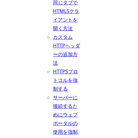
同じタブで
HTML5クラ
イアントを
開く方法
カスタム
HTTPヘッダ
ーの追加方
法
HTTPSプロ
トコルを強
制する
サーバーに
接続するた
めにウェブ
ポータルの
使用を強制