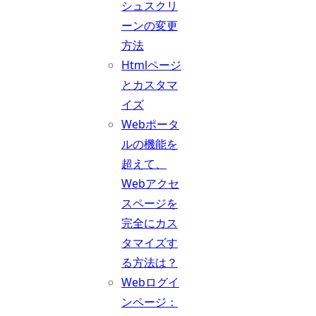
シュスクリ
ーンの変更
方法
Htmlページ
とカスタマ
イズ
Webポータ
ルの機能を
超えて、
Webアクセ
スページを
完全にカス
タマイズす
る方法は？
Webログイ
ンページ：