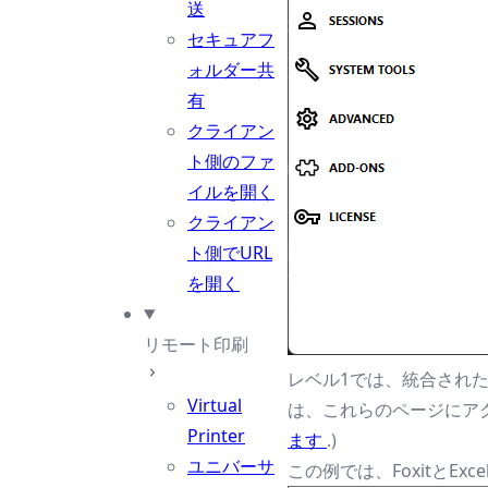
送
セキュアフ
ォルダー共
有
クライアン
ト側のファ
イルを開く
クライアン
ト側でURL
を開く
リモート印刷
レベル1では、統合され
Virtual
は、これらのページにア
Printer
ます
.)
ユニバーサ
この例では、FoxitとEx