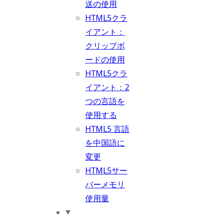
送の使用
HTML5クラ
イアント：
クリップボ
ードの使用
HTML5クラ
イアント：2
つの言語を
使用する
HTML5 言語
を中国語に
変更
HTML5サー
バーメモリ
使用量