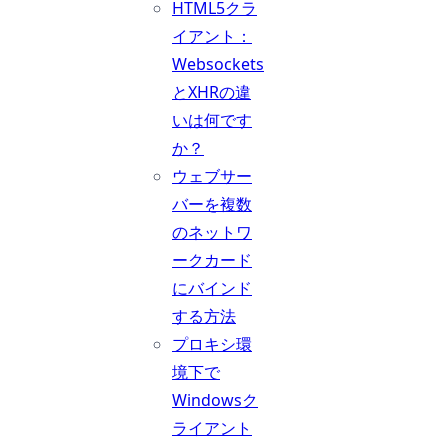
HTML5クラ
イアント：
Websockets
とXHRの違
いは何です
か？
ウェブサー
バーを複数
のネットワ
ークカード
にバインド
する方法
プロキシ環
境下で
Windowsク
ライアント