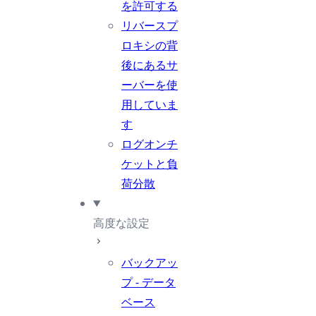
を許可する
リバースプ
ロキシの背
後にあるサ
ーバーを使
用していま
す
ログオンチ
ケットと負
荷分散
高度な設定
バックアッ
プ - データ
ベース