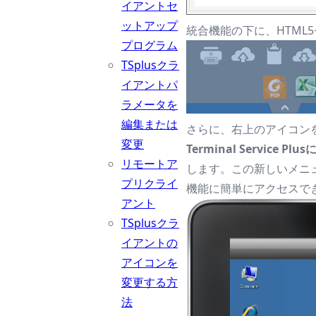
イアントセ
ットアップ
統合機能の下に、HTML
プログラム
TSplusクラ
イアントパ
ラメータを
編集または
さらに、右上のアイコン
変更
Terminal Service
リモートア
します。この新しいメニ
プリクライ
機能に簡単にアクセスで
アント
TSplusクラ
イアントの
アイコンを
変更する方
法