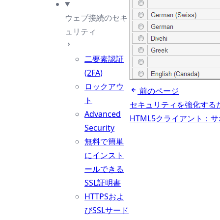
ウェブ接続のセキ
ュリティ
二要素認証
(2FA)
ロックアウ
前のページ
ト
セキュリティを強化する
Advanced
HTML5クライアント：
Security
無料で簡単
にインスト
ールできる
SSL証明書
HTTPSおよ
びSSLサード