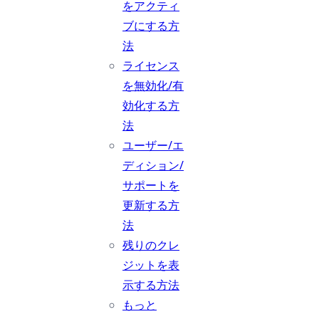
をアクティ
ブにする方
法
ライセンス
を無効化/有
効化する方
法
ユーザー/エ
ディション/
サポートを
更新する方
法
残りのクレ
ジットを表
示する方法
もっと