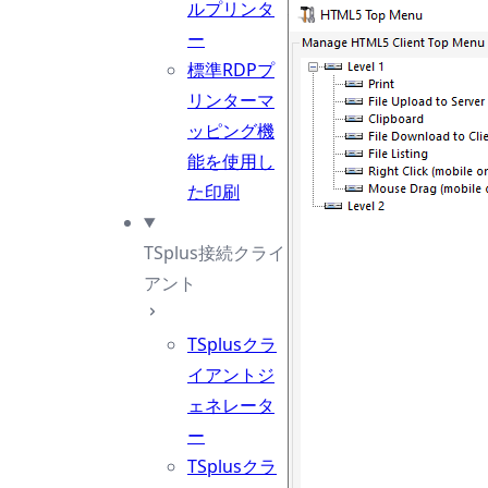
ルプリンタ
ー
標準RDPプ
リンターマ
ッピング機
能を使用し
た印刷
TSplus接続クライ
アント
TSplusクラ
イアントジ
ェネレータ
ー
TSplusクラ