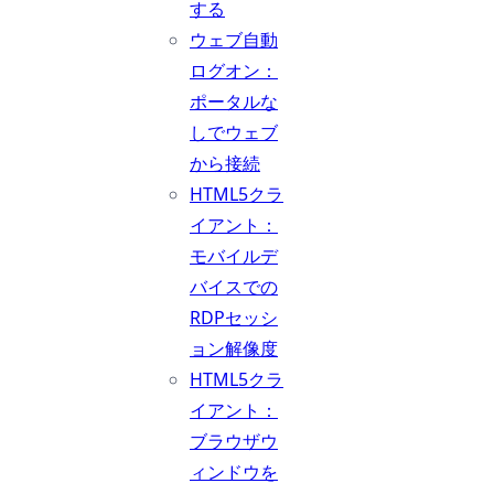
する
ウェブ自動
ログオン：
ポータルな
しでウェブ
から接続
HTML5クラ
イアント：
モバイルデ
バイスでの
RDPセッシ
ョン解像度
HTML5クラ
イアント：
ブラウザウ
ィンドウを