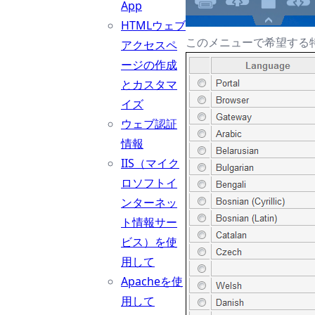
App
HTMLウェブ
このメニューで希望する
アクセスペ
ージの作成
とカスタマ
イズ
ウェブ認証
情報
IIS（マイク
ロソフトイ
ンターネッ
ト情報サー
ビス）を使
用して
Apacheを使
用して