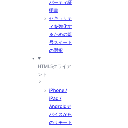
パーティ証
明書
セキュリテ
ィを強化す
るための暗
号スイート
の選択
HTML5クライア
ント
iPhone /
iPad /
Androidデ
バイスから
のリモート