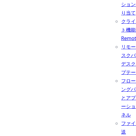
ション
り当て
クライ
ト機能
Remo
リモー
スクバ
デスク
プテー
フロー
ングパ
とアプ
ーショ
ネル
ファイ
送