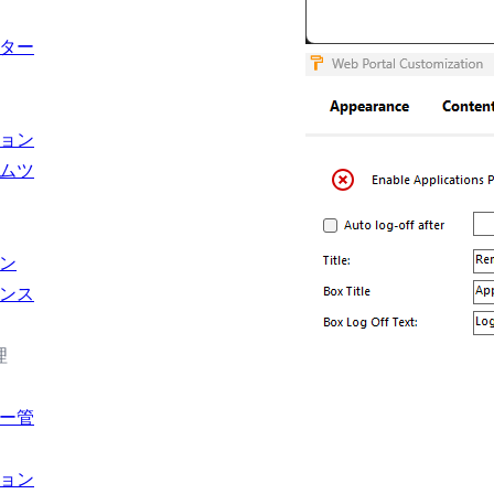
ター
ョン
ムツ
ン
ンス
理
ー管
ョン