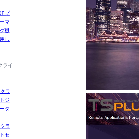
DPプ
ーマ
グ機
用し
続クライ
usクラ
トジ
ータ
usクラ
トセ