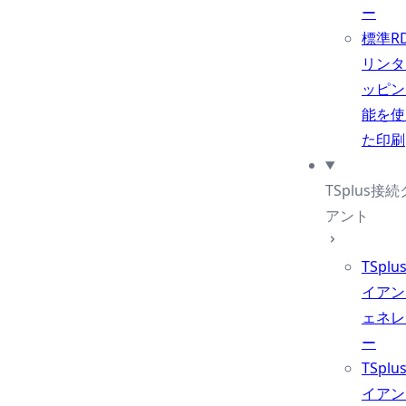
ー
標準R
リンタ
ッピン
能を使
た印刷
TSplus接
アント
TSpl
イアン
ェネレ
ー
TSpl
イアン