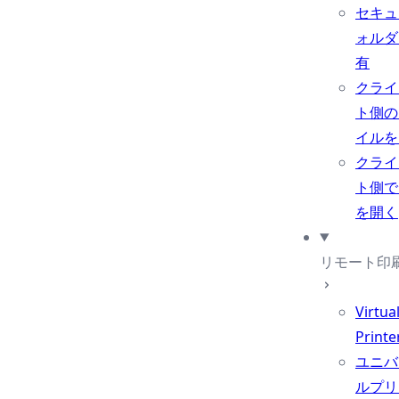
セキュ
ォルダ
有
クライ
ト側の
イルを
クライ
ト側で
を開く
リモート印
Virtua
Printe
ユニバ
ルプリ