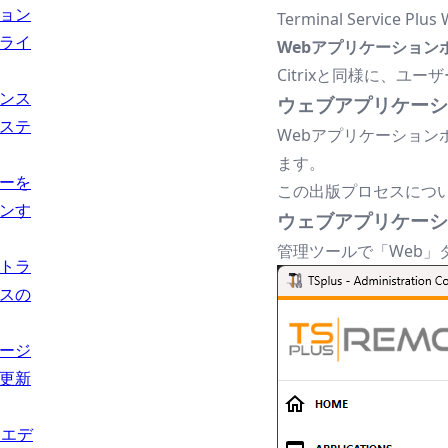
ョン
Terminal Servi
ライ
Webアプリケーションポ
Citrixと同様に、
ンス
ウェブアプリケーシ
ステ
Webアプリケーション
ます。
ーを
この出版プロセスにつ
ンす
ウェブアプリケーシ
管理ツールで「Web
トラ
スの
ージ
更新
usエデ