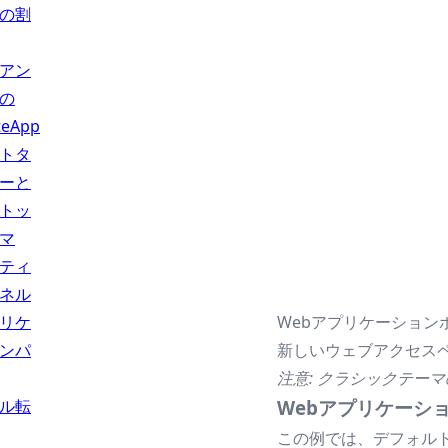
の割
アン
の
teApp
トタ
ーと
トッ
マ
ティ
ネル
リケ
Webアプリケーショ
ンパ
新しいウェブアクセス
注意: クラシックテー
ル転
Webアプリケーシ
この例では、デフォルト