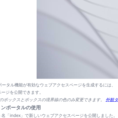
ンポータル機能が有効なウェブアクセスページを生成するには、
ページを公開できます。
マのボックスとボックスの境界線の色のみ変更できます。
外観
ョンポータルの使用
名「index」で新しいウェブアクセスページを公開しました。