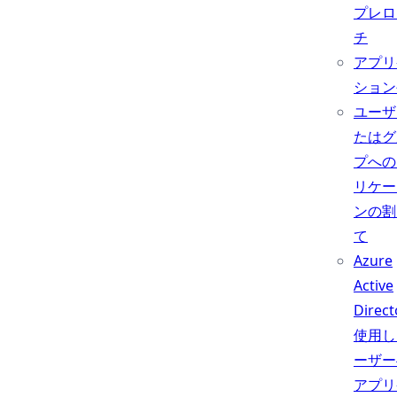
プレロ
チ
アプリ
ション
ユーザ
たはグ
プへの
リケー
ンの割
て
Azure
Active
Direc
使用し
ーザー
アプリ