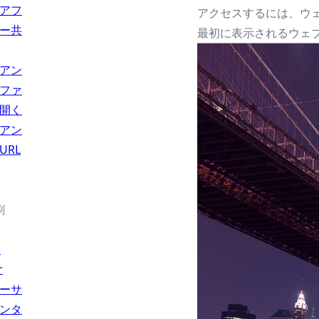
アフ
アクセスするには、ウェブブ
ー共
最初に表示されるウェブペー
アン
ファ
開く
アン
URL
刷
l
r
ーサ
ンタ