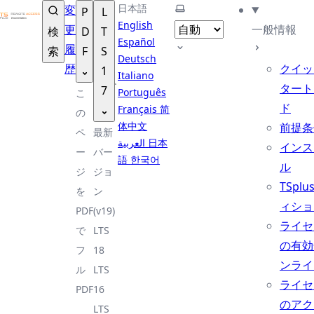
TSplus ドキュメンテーション ®
日本語
テーマを選択
変
P
L
English
更
一般情報
検
D
T
Español
履
索
F
S
Deutsch
歴
クイッ
1
Italiano
タート
7
Português
こ
ド
Français
简
の
体中文
前提条
ペ
最新
العربية
日本
インス
ー
バー
語
한국어
ル
ジ
ジョ
TSplu
を
ン
ィショ
PDF
(v19)
ライセ
で
LTS
の有効
フ
18
ンライ
ル
LTS
ライセ
PDF
16
のアク
LTS