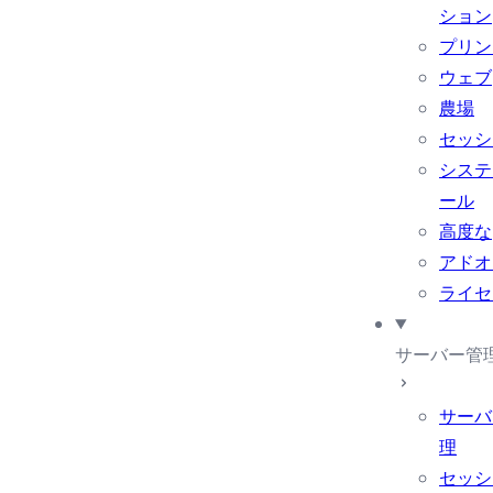
ション
プリン
ウェブ
農場
セッシ
システ
ール
高度な
アドオ
ライセ
サーバー管
サーバ
理
セッシ