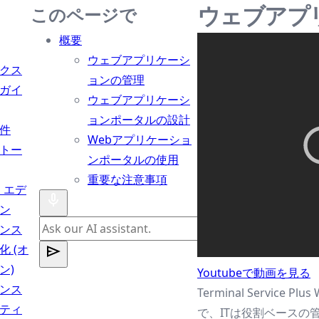
ウェブアプ
このページで
概要
ウェブアプリケーシ
クス
ョンの管理
ガイ
ウェブアプリケーシ
ョンポータルの設計
件
Webアプリケーショ
トー
ンポータルの使用
重要な注意事項
s エデ
ン
ンス
化 (オ
ン)
Youtubeで動画を見る
ンス
Terminal Ser
ティ
で、ITは役割ベース