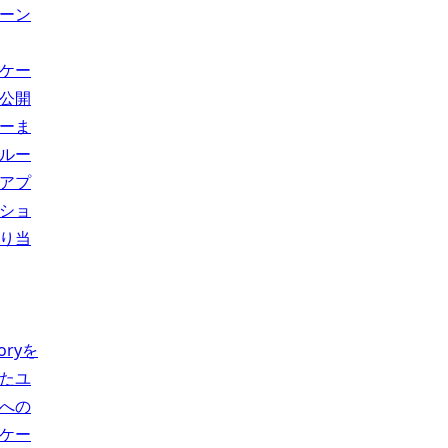
ーン
ケー
公開
ーま
ルー
アプ
ショ
り当
toryを
たユ
への
ケー