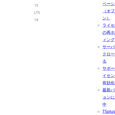
ベーシ
15
（オフ
LTS
ン）
14
ライセ
の再ホ
ィング
サーバ
クロー
る
サポー
イセン
有効化
最新バ
ョンに
中
TSpl