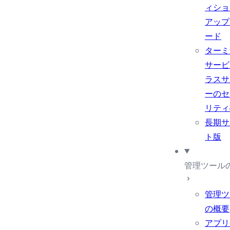
ィショ
アップ
ード
ターミ
サービ
ラスサ
ーのセ
リティ
長期サ
ト版
管理ツール
管理ツ
の概要
アプリ