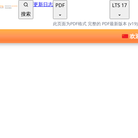
TSplus 文档 ®
更新日志
PDF
LTS 17
搜索
此页面为PDF格式
完整的 PDF
最新版本 (v19
欢