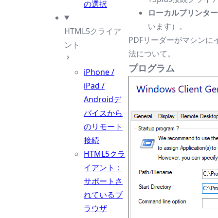
の選択
ローカルプリンター
います）。
HTML5クライア
PDFリーダーがマシンに
ント
法について。
プログラム
iPhone /
iPad /
Androidデ
バイスから
のリモート
接続
HTML5クラ
イアント：
サポートさ
れているブ
ラウザ