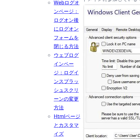
Webログオ
ンページ：
ログオン後
にログオン
フォームを
閉じる方法
ウェブログ
インペー
ジ：ログイ
ンスプラッ
シュスクリ
ーンの変更
方法
Htmlページ
とカスタマ
イズ