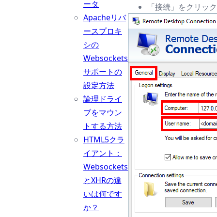
ータ
「接続」をクリック
Apacheリバ
ースプロキ
シの
Websockets
サポートの
設定方法
論理ドライ
ブをマウン
トする方法
HTML5クラ
イアント：
Websockets
とXHRの違
いは何です
か？