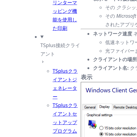
リンターマ
その
クラシッ
ッピング機
その
Micros
能を使用し
されたアプリ
た印刷
ネットワーク速度
低速ネットワ
TSplus接続クライ
光ファイバー
アント
クライアントの場所
クライアント名:
ク
TSplusクラ
表示
イアントジ
ェネレータ
ー
TSplusクラ
イアントセ
ットアップ
プログラム