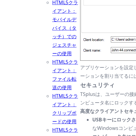
HTML5クラ
イアント：
モバイルデ
バイス（タ
ッチ）での
ジェスチャ
ーの使用
HTML5クラ
アプリケーションを設定
イアント：
ーションを割り当てるには
ファイル転
セキュリティ
送の使用
TSplusは、ユーザー
HTML5クラ
ンピュータ名にロックす
イアント：
高度なクライアントセキ
クリップボ
USBキーにロック
ードの使用
なWindowsコン
HTML5クラ