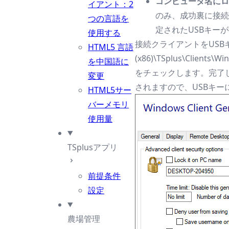
コンピュータ名に
イアント：2
のみ、成功裏に接続
つの言語を
定されたUSBキー
使用する
接続クライアントをUSBキ
HTML5 言語
(x86)\TSplus\C
を中国語に
をチェックします。完了
変更
されますので、USBキ
HTML5サー
バーメモリ
使用量
TSplusアプリ
前提条件
設定
農場管理