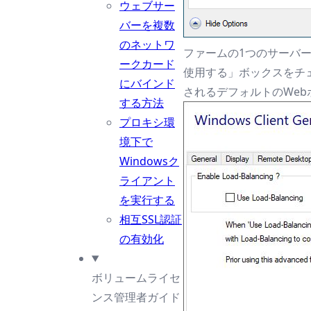
ウェブサー
バーを複数
のネットワ
ファームの1つのサーバ
ークカード
使用する」ボックスをチ
にバインド
されるデフォルトのWe
する方法
プロキシ環
境下で
Windowsク
ライアント
を実行する
相互SSL認証
の有効化
ボリュームライセ
ンス管理者ガイド