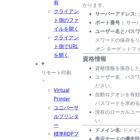
有
かります。
クライアン
サーバーアドレス:
ト側のファ
ポート番号：
サー
イルを開く
ユーザー名とパスワ
クライアン
スワードの保存を
ト側でURL
オン
ターゲットフ
を開く
資格情報
資格情報を保存したく
リモート印刷
ユーザー名、パスワ
ださい。
Virtual
自動ログオンを有効
Printer
パスワードを求める
ユニバーサ
現在のローカルユー
ルプリンタ
い。
ー
ドメイン名:
ドメイ
標準RDPプ
表示モードの優先設