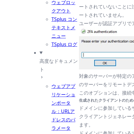
ウェブロッ
ートされていないことに注
クアウト
ートされていません。
TSplus コン
ユーザーが認証アプリで
テキストメ
ニュー
TSplus ログ
高度なドキュメン
ト
対象のサーバーが特定のア
のサーバーをリモートデ
ウェブアプ
このオプションは、接続中
リケーショ
生成されたクライアントのためにW
ンポータ
ドメインに参加しているサー
ル：URLア
クライアントジェネレー
ドレスのパ
ます。
ラメータ
ドメインに参加している