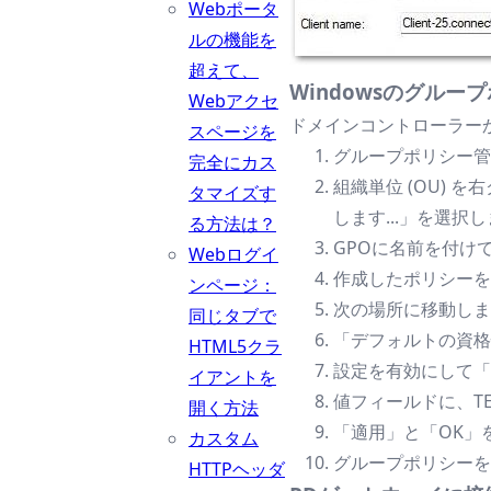
Webポータ
ルの機能を
超えて、
Windowsのグル
Webアクセ
ドメインコントローラーか
スページを
グループポリシー管
完全にカス
組織単位 (OU) 
タマイズす
します...」を選択
る方法は？
GPOに名前を付けて
Webログイ
作成したポリシーを
ンページ：
次の場所に移動します:
同じタブで
「デフォルトの資格
HTML5クラ
設定を有効にして「
イアントを
値フィールドに、TERM
開く方法
「適用」と「OK」
カスタム
グループポリシーを更新
HTTPヘッダ