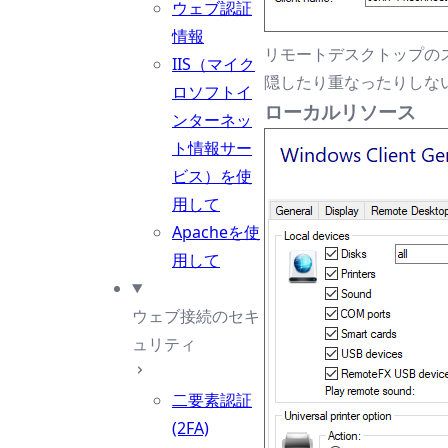
ウェブ認証
情報
リモートデスクトップの
IIS（マイク
隠したり重なったりしな
ロソフトイ
ローカルリソース
ンターネッ
ト情報サー
ビス）を使
用して
Apacheを使
用して
ウェブ接続のセキ
ュリティ
二要素認証
(2FA)