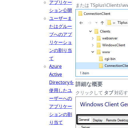
アプリケー
または TSplus\Client
ション公開
ユーザーま
たはグルー
プへのアプ
リケーショ
ンの割り当
て
Azure
Active
Directoryを
詳細な概要
使用したユ
クリックして
タブ
対応す
ーザーへの
アプリケー
ションの割
り当て