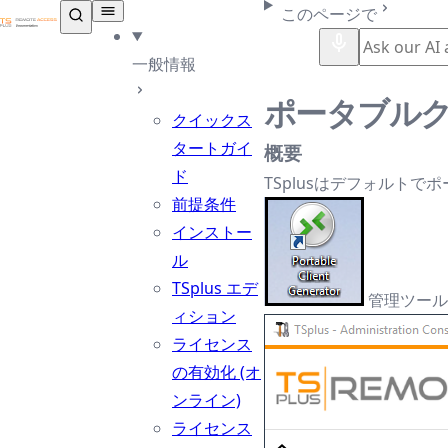
TSplus ドキュメンテーション ®
このページで
一般情報
ポータブル
クイックス
タートガイ
概要
ド
TSplusはデフォルト
前提条件
インストー
ル
TSplus エデ
管理ツール
ィション
ライセンス
の有効化 (オ
ンライン)
ライセンス