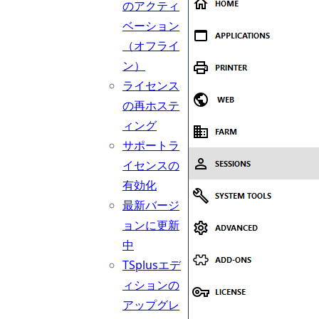
のアクティ
ベーション
（オフライ
ン）
ライセンス
の再ホステ
ィング
サポートラ
イセンスの
有効化
最新バージ
ョンに更新
中
TSplusエデ
ィションの
アップグレ