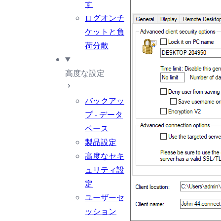
す
ログオンチ
ケットと負
荷分散
高度な設定
バックアッ
プ - データ
ベース
製品設定
高度なセキ
ュリティ設
定
ユーザーセ
ッション