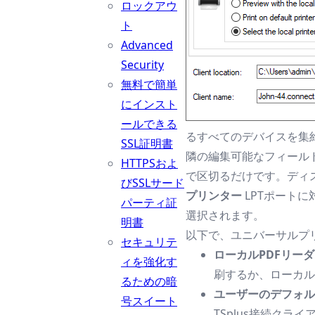
ロックアウ
ト
Advanced
Security
無料で簡単
にインスト
ールできる
るすべてのデバイスを集
SSL証明書
隣の編集可能なフィール
HTTPSおよ
で区切るだけです。ディ
びSSLサード
プリンター
LPTポートに
パーティ証
選択されます。
明書
以下で、ユニバーサルプ
セキュリテ
ローカルPDFリー
ィを強化す
刷するか、ローカル
るための暗
ユーザーのデフォル
号スイート
TSplus接続クラ