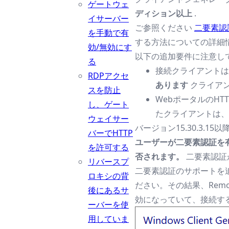
ゲートウェ
ディション以上
.
イサーバー
ご参照ください
二要素認
を手動で有
する方法についての詳細
効/無効にす
以下の追加要件に注意し
る
接続クライアントは
RDPアクセ
あります
クライアン
スを防止
WebポータルのH
し、ゲート
たクライアントは、
ウェイサー
バージョン15.30.3
バーでHTTP
ユーザーが二要素認証を
を許可する
否されます。
二要素認証
リバースプ
二要素認証のサポートを
ロキシの背
ださい。その結果、Rem
後にあるサ
効になっていて、接続す
ーバーを使
用していま