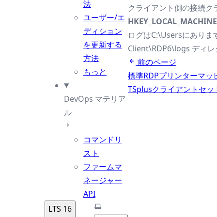
法
クライアント側の接続ク
ユーザー/エ
HKEY_LOCAL_MACHINE\S
ディション
ログはC:\Usersにありま
を更新する
Client\RDP6\lo
方法
前のページ
もっと
標準RDPプリンターマ
TSplusクライアントセ
DevOps マテリア
ル
コマンドリ
スト
ファームマ
ネージャー
API
テーマを選択
LTS 16