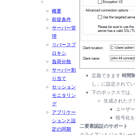
概要
前提条件
サーバー管
理
リバースプ
ロキシ
負荷分散
サーバー割
定義できます
時間
り当て
し」に設定されてい
セッション
下のボックスでは、
モニタリン
生成されたク
グ
ユーザー
アプリケー
暗号化を
ションと設
二要素認証のサポート
定の同期
クライアントジェネレー