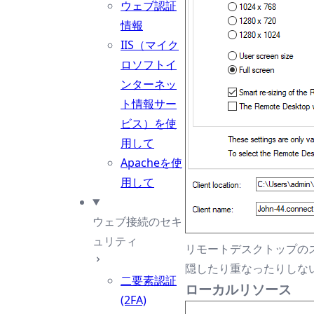
ウェブ認証
情報
IIS（マイク
ロソフトイ
ンターネッ
ト情報サー
ビス）を使
用して
Apacheを使
用して
ウェブ接続のセキ
ュリティ
リモートデスクトップの
隠したり重なったりしな
二要素認証
ローカルリソース
(2FA)