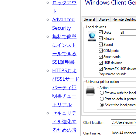
ロックアウ
ト
Advanced
Security
無料で簡単
にインスト
ールできる
SSL証明書
HTTPSおよ
びSSLサード
パーティ証
明書チュー
トリアル
セキュリテ
ィを強化す
るための暗