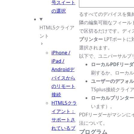
号スイート
の選択
るすべてのデバイスを集
隣の編集可能なフィール
HTML5クライア
で区切るだけです。ディ
ント
プリンター
LPTポートに
選択されます。
iPhone /
以下で、ユニバーサルプ
iPad /
ローカルPDFリー
Androidデ
刷するか、ローカル
バイスから
ユーザーのデフォル
のリモート
TSplus接続クラ
接続
ローカルプリンター
HTML5クラ
います）。
イアント：
PDFリーダーがマシンに
サポートさ
法について。
れているブ
プログラム