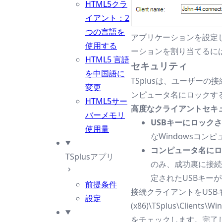
HTML5クラ
イアント：2
つの言語を
アプリケーションを設定
使用する
ーションを割り当てるには
HTML5 言語
セキュリティ
を中国語に
TSplusは、ユーザー
変更
ンピュータ名にロックす
HTML5サー
高度なクライアントセキ
バーメモリ
USBキーにロック
使用量
なWindowsコン
コンピュータ名に
TSplusアプリ
のみ、成功裏に接続
定されたUSBキー
前提条件
接続クライアントをUSBキ
設定
(x86)\TSplus\C
をチェックします。完了