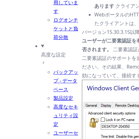
用していま
あります
クライアン
す
WebポータルのH
ログオンチ
たクライアントは、
ケットと負
バージョン15.30.3
荷分散
ユーザーが二要素認証を
否されます。
二要素認証
高度な設定
二要素認証のサポートを
ださい。その結果、Rem
バックアッ
効になっていて、接続す
プ - データ
ベース
製品設定
高度なセキ
ュリティ設
定
ユーザーセ