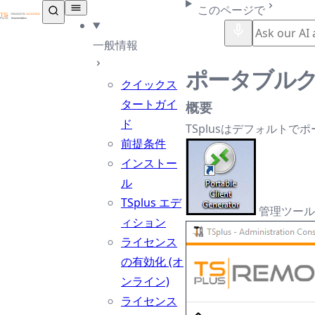
TSplus ドキュメンテーション ®
このページで
一般情報
ポータブル
クイックス
タートガイ
概要
ド
TSplusはデフォルト
前提条件
インストー
ル
TSplus エデ
管理ツール
ィション
ライセンス
の有効化 (オ
ンライン)
ライセンス