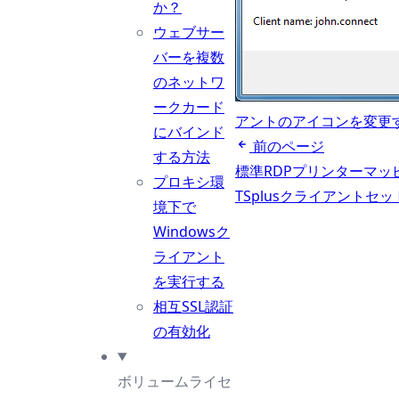
か？
ウェブサー
バーを複数
のネットワ
ークカード
アントのアイコンを変更
にバインド
前のページ
する方法
標準RDPプリンターマ
プロキシ環
TSplusクライアントセ
境下で
Windowsク
ライアント
を実行する
相互SSL認証
の有効化
ボリュームライセ