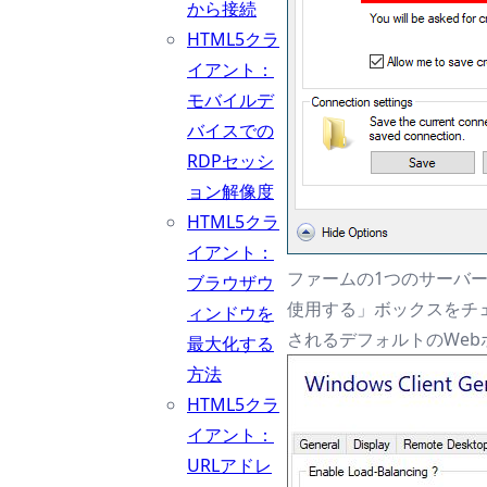
から接続
HTML5クラ
イアント：
モバイルデ
バイスでの
RDPセッシ
ョン解像度
HTML5クラ
イアント：
ファームの1つのサーバ
ブラウザウ
使用する」ボックスをチ
ィンドウを
されるデフォルトのWe
最大化する
方法
HTML5クラ
イアント：
URLアドレ