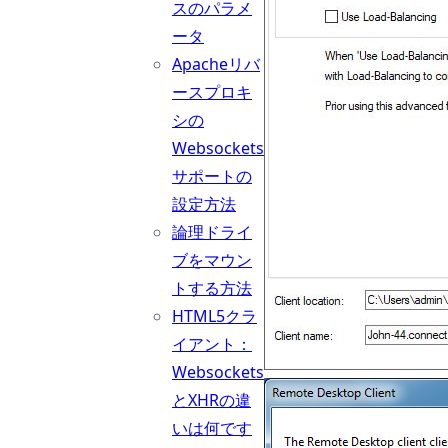
スのパラメ
ータ
Apacheリバ
ースプロキ
シの
Websockets
サポートの
設定方法
論理ドライ
ブをマウン
トする方法
HTML5クラ
イアント：
Websockets
とXHRの違
いは何です