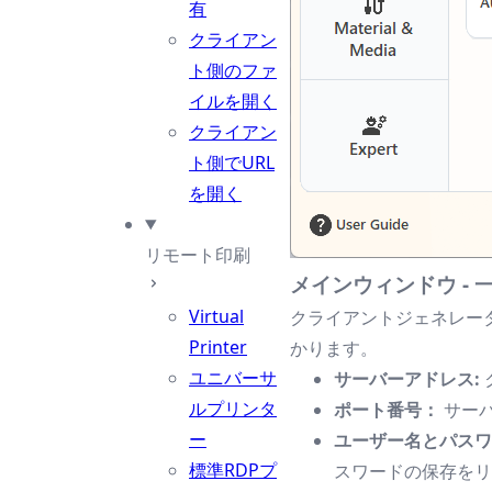
有
クライアン
ト側のファ
イルを開く
クライアン
ト側でURL
を開く
リモート印刷
メインウィンドウ - 
Virtual
クライアントジェネレー
Printer
かります。
ユニバーサ
サーバーアドレス:
ルプリンタ
ポート番号：
サー
ー
ユーザー名とパスワ
標準RDPプ
スワードの保存を