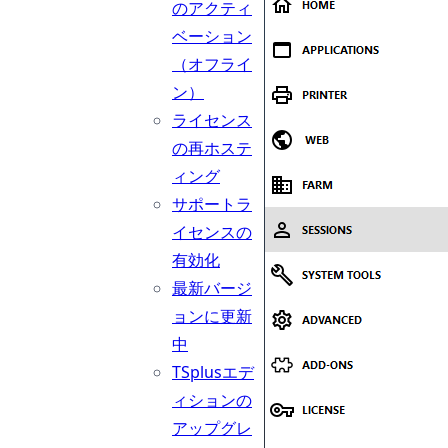
のアクティ
ベーション
（オフライ
ン）
ライセンス
の再ホステ
ィング
サポートラ
イセンスの
有効化
最新バージ
ョンに更新
中
TSplusエデ
ィションの
アップグレ