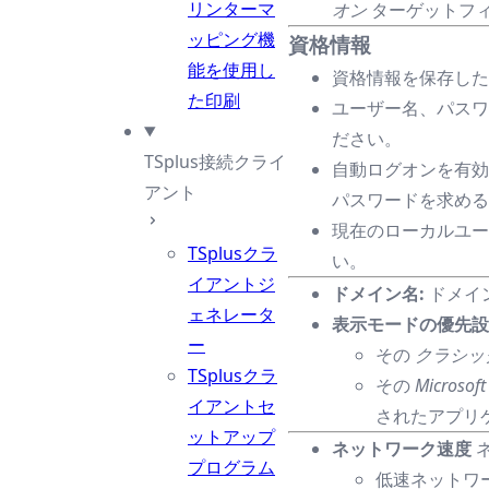
リンターマ
オン
ターゲットフ
ッピング機
資格情報
能を使用し
資格情報を保存したく
た印刷
ユーザー名、パスワ
ださい。
TSplus接続クライ
自動ログオンを有効
アント
パスワードを求める
現在のローカルユー
TSplusクラ
い。
イアントジ
ドメイン名:
ドメイ
ェネレータ
表示モードの優先設
ー
その
クラシッ
TSplusクラ
その
Micros
イアントセ
されたアプリ
ットアップ
ネットワーク速度
プログラム
低速ネットワ