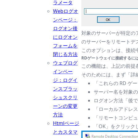
ラメータ
Webログオ
ンページ：
ログオン後
対象のサーバーが特定のア
にログオン
のサーバーをリモートデ
フォームを
このオプションは、接続中
閉じる方法
RDゲートウェイに接続するには
ウェブログ
この機能は、上記の前提
インペー
そのためには、まず「詳細」
ジ：ログイ
「これらの RD 
ンスプラッ
サーバー名を対象のサ
シュスクリ
ログオン方法「後で
ーンの変更
「ローカルアドレス
方法
「リモートコンピュ
Htmlページ
「OK」をクリック
とカスタマ