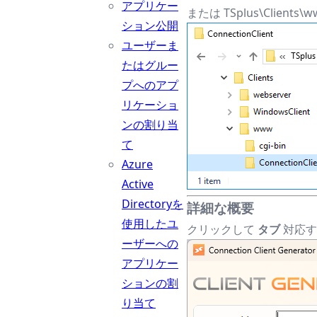
アプリケー
または TSplus\Client
ション公開
ユーザーま
たはグルー
プへのアプ
リケーショ
ンの割り当
て
Azure
Active
Directoryを
詳細な概要
使用したユ
クリックして
タブ
対応す
ーザーへの
アプリケー
ションの割
り当て