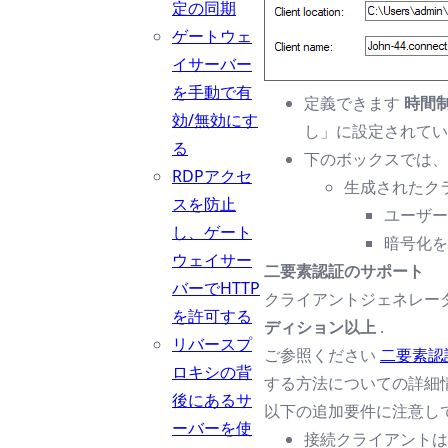
定の同期
ゲートウェ
イサーバー
を手動で有
定義できます
時間
効/無効にす
し」に設定されてい
る
下のボックスでは、
RDPアクセ
生成されたク
スを防止
ユーザー
し、ゲート
暗号化を
ウェイサー
二要素認証のサポート
バーでHTTP
クライアントジェネレー
を許可する
ディション以上
.
リバースプ
ご参照ください
二要素認
ロキシの背
する方法についての詳細
後にあるサ
以下の追加要件に注意し
ーバーを使
接続クライアントは