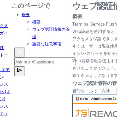
ウェブ認証
このページで
概要
概要
概要
Terminal Serv
クス
ウェブ認証情報の管
Web認証を使用する
ガイ
理
アクセスを保護できま
重要な注意事項
す：ユーザーは現在使用
件
イン/パスワードを知る
トー
Web資格情報を使用すると
させることができます。ユ
s エデ
続できるようになりま
ン
ウェブ認証情報の管
ンス
管理ツールで「Web」
化 (オ
ン)
ンス
ティ