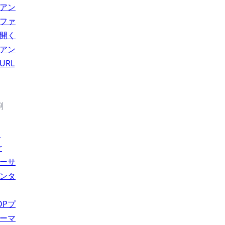
アン
ファ
開く
アン
URL
刷
l
r
ーサ
ンタ
DPプ
ーマ