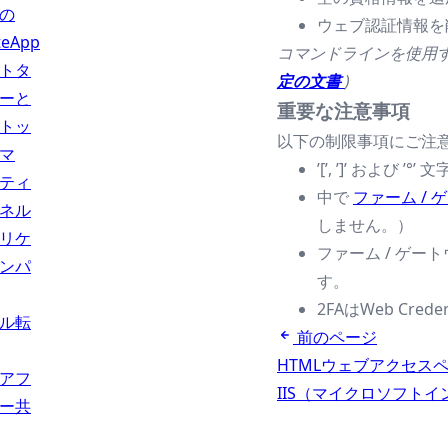
の
ウェブ認証情報を削除する
teApp
コマンドラインを使用
トタ
定の文書
)
ーと
重要な注意事項
トッ
以下の制限事項にご注
マ
’[’, ’]’ お
ティ
中で
ファーム /
ネル
しません。）
リケ
ファーム / ゲ
ンパ
す。
2FAはWeb Cre
ル転
前のページ
HTMLウェブアクセス
アフ
IIS（マイクロソフト
ー共