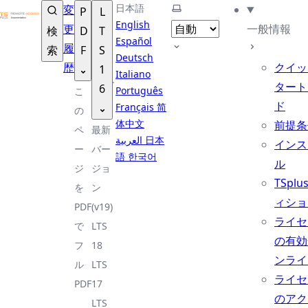
TSplus ドキュメンテーション ®
日本語
テーマを選択
変
P
L
English
更
一般情報
検
D
T
Español
履
索
F
S
Deutsch
歴
クイッ
1
Italiano
タート
6
Português
こ
ド
Français
简
の
体中文
前提条
ペ
最新
العربية
日本
インス
ー
バー
語
한국어
ル
ジ
ジョ
TSplu
を
ン
ィショ
PDF
(v19)
ライセ
で
LTS
の有効
フ
18
ンライ
ル
LTS
ライセ
PDF
17
のアク
LTS