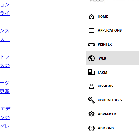
ョン
ライ
ンス
ステ
トラ
スの
ージ
更新
usエデ
ンの
グレ