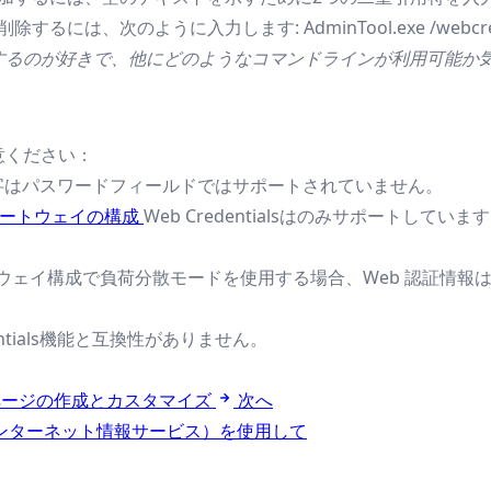
には、次のように入力します: AdminTool.exe /webcredentia
するのが好きで、他にどのようなコマンドラインが利用可能か
意ください：
よび ’°’ 文字はパスワードフィールドではサポートされていません。
 ゲートウェイの構成
Web Credentialsはのみサポートしていま
ートウェイ構成で負荷分散モードを使用する場合、Web 認証情
dentials機能と互換性がありません。
ページの作成とカスタマイズ
次へ
インターネット情報サービス）を使用して