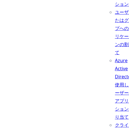
ション
ユーザ
たはグ
プへの
リケー
ンの割
て
Azure
Active
Direc
使用し
ーザー
アプリ
ション
り当て
クライ