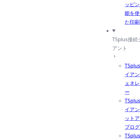
ッピン
能を使
た印刷
TSplus接
アント
TSpl
イアン
ェネレ
ー
TSpl
イアン
ットア
プログ
TSpl