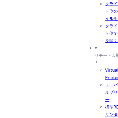
クライ
ト側の
イルを
クライ
ト側で
を開く
リモート印
Virtua
Printe
ユニバ
ルプリ
ー
標準R
リンタ