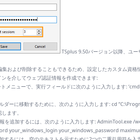
TSplus 9.50バージョン以降
を編集および削除することもできるため、設定したカスタム資格
インを介してウェブ認証情報を作成できます:
ートメニューで、実行フィールドに次のように入力します: ‘cmd.ex
移動するために、次のように入力します: cd “C:\Program Files 
確認します。
加するには、次のように入力します: AdminTool.exe /webcreden
ord your_windows_login your_windows_password maximu
加するには、空のテキストを示すために2つの二重引用符を入力し