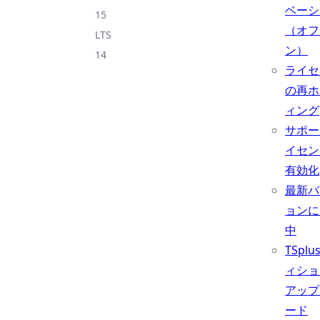
ベーシ
15
（オフ
LTS
ン）
14
ライセ
の再ホ
ィング
サポー
イセン
有効化
最新バ
ョンに
中
TSpl
ィショ
アップ
ード