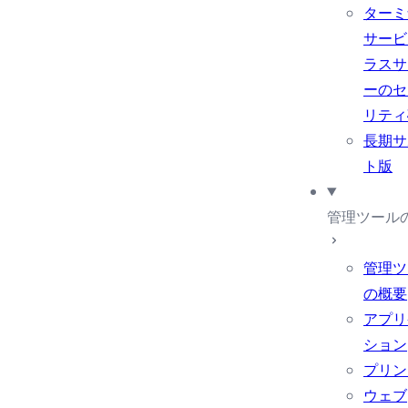
ターミ
サービ
ラスサ
ーのセ
リティ
長期サ
ト版
管理ツール
管理ツ
の概要
アプリ
ション
プリン
ウェブ