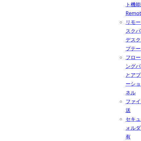
ト機能
Remo
リモー
スクバ
デスク
プテー
フロー
ングパ
とアプ
ーショ
ネル
ファイ
送
セキュ
ォルダ
有