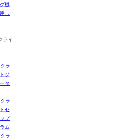
グ機
用し
続クライ
usクラ
トジ
ータ
usクラ
トセ
ップ
ラム
usクラ