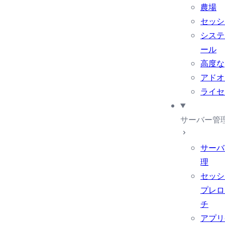
農場
セッシ
システ
ール
高度な
アドオ
ライセ
サーバー管
サーバ
理
セッシ
プレロ
チ
アプリ