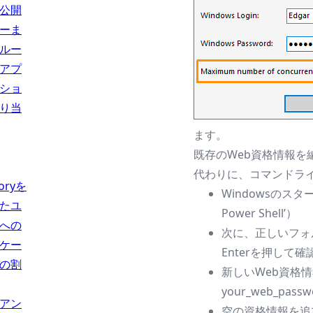
公開
ーま
ルー
アプ
ショ
り当
ます。
既存のWeb資格情報
代わりに、コマンドラ
toryを
Windowsのスタ
たユ
Power Shell’）
への
次に、正しいフォルダーに
ケー
Enterを押して
の割
新しいWeb資格情報を追
your_web_passw
アン
空の資格情報を追