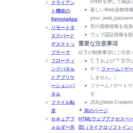
Enterを押して確
クライアン
新しいWeb資格情報を追加
ト機能の
your_web_passwor
RemoteApp
空の資格情報を追加
リモートタ
ウェブ認証情報を削除するに
スクバーと
重要な注意事項
デスクトッ
プテーマ
以下の制限事項にご注意
フローティ
’[’, ’]’ およ
ングパネル
中で
ファーム / 
とアプリケ
しません。）
ーションパ
ファーム / ゲー
ネル
す。
ファイル転
2FAはWeb Cred
送
前のページ
セキュアフ
HTMLウェブアクセスペ
ォルダー共
IIS（マイクロソフトイ