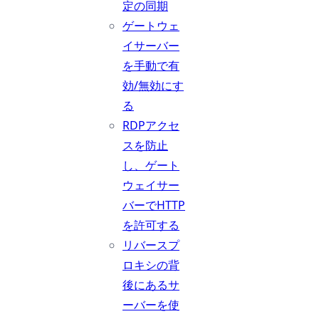
定の同期
ゲートウェ
イサーバー
を手動で有
効/無効にす
る
RDPアクセ
スを防止
し、ゲート
ウェイサー
バーでHTTP
を許可する
リバースプ
ロキシの背
後にあるサ
ーバーを使