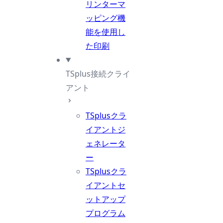
リンターマ
ッピング機
能を使用し
た印刷
TSplus接続クライ
アント
TSplusクラ
イアントジ
ェネレータ
ー
TSplusクラ
イアントセ
ットアップ
プログラム