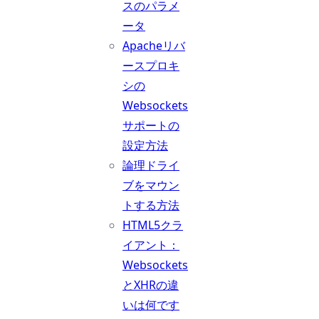
スのパラメ
ータ
Apacheリバ
ースプロキ
シの
Websockets
サポートの
設定方法
論理ドライ
ブをマウン
トする方法
HTML5クラ
イアント：
Websockets
とXHRの違
いは何です