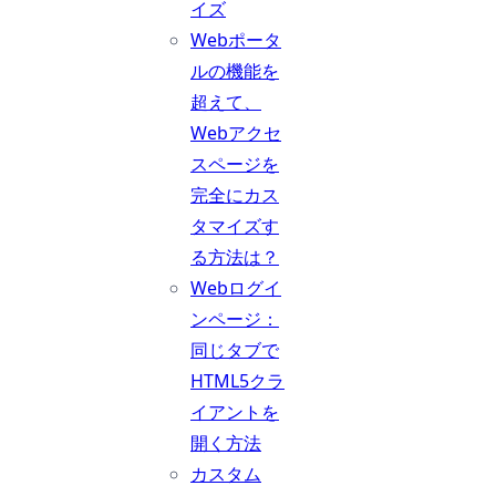
イズ
Webポータ
ルの機能を
超えて、
Webアクセ
スページを
完全にカス
タマイズす
る方法は？
Webログイ
ンページ：
同じタブで
HTML5クラ
イアントを
開く方法
カスタム