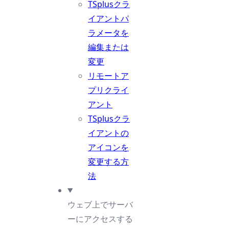
TSplusクラ
イアントパ
ラメータを
編集または
変更
リモートア
プリクライ
アント
TSplusクラ
イアントの
アイコンを
変更する方
法
ウェブ上でサーバ
ーにアクセスする