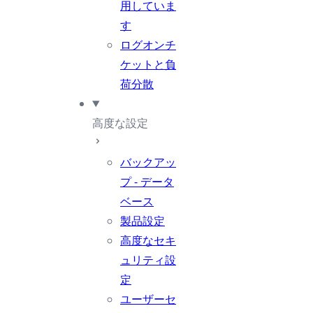
用していま
す
ログオンチ
ケットと負
荷分散
高度な設定
バックアッ
プ - データ
ベース
製品設定
高度なセキ
ュリティ設
定
ユーザーセ