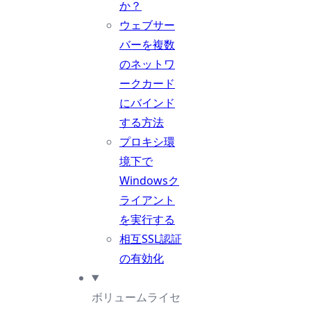
か？
ウェブサー
バーを複数
のネットワ
ークカード
にバインド
する方法
プロキシ環
境下で
Windowsク
ライアント
を実行する
相互SSL認証
の有効化
ボリュームライセ