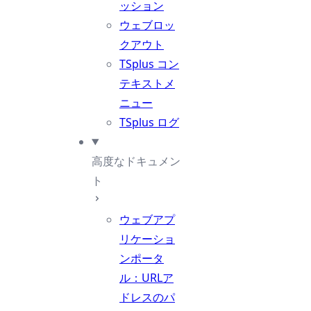
ッション
ウェブロッ
クアウト
TSplus コン
テキストメ
ニュー
TSplus ログ
高度なドキュメン
ト
ウェブアプ
リケーショ
ンポータ
ル：URLア
ドレスのパ