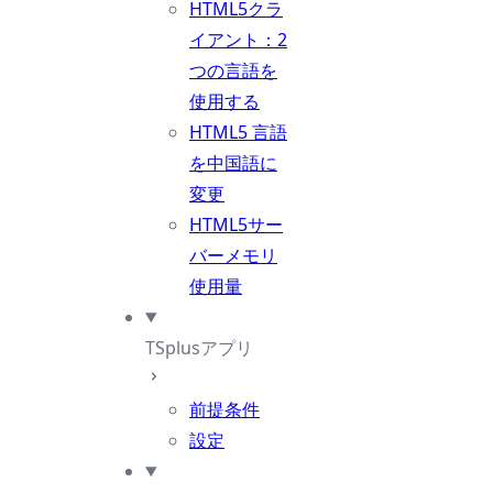
HTML5クラ
イアント：2
つの言語を
使用する
HTML5 言語
を中国語に
変更
HTML5サー
バーメモリ
使用量
TSplusアプリ
前提条件
設定