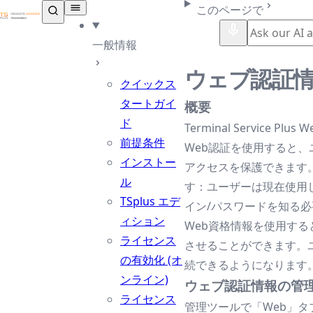
TSplus ドキュメンテーション ®
このページで
一般情報
ウェブ認証
クイックス
タートガイ
概要
ド
Terminal Servic
前提条件
Web認証を使用すると
インストー
アクセスを保護できます
ル
す：ユーザーは現在使用し
TSplus エデ
イン/パスワードを知る
ィション
Web資格情報を使用すると、
ライセンス
させることができます。ユー
の有効化 (オ
続できるようになります
ンライン)
ウェブ認証情報の管
ライセンス
管理ツールで「Web」タ