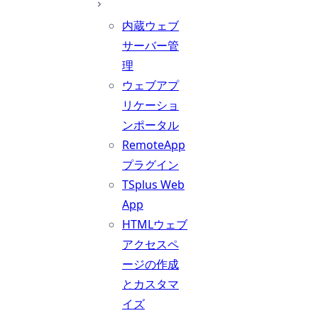
内蔵ウェブ
サーバー管
理
ウェブアプ
リケーショ
ンポータル
RemoteApp
プラグイン
TSplus Web
App
HTMLウェブ
アクセスペ
ージの作成
とカスタマ
イズ