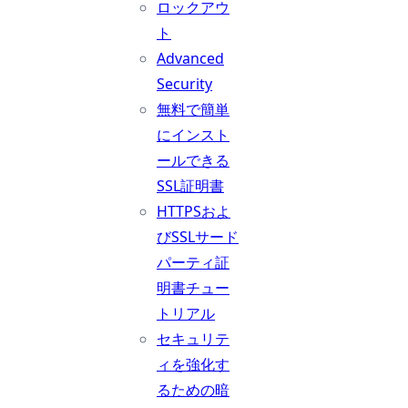
ロックアウ
ト
Advanced
Security
無料で簡単
にインスト
ールできる
SSL証明書
HTTPSおよ
びSSLサード
パーティ証
明書チュー
トリアル
セキュリテ
ィを強化す
るための暗