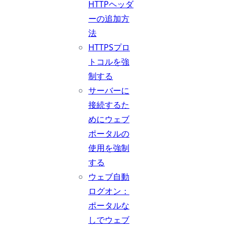
HTTPヘッダ
ーの追加方
法
HTTPSプロ
トコルを強
制する
サーバーに
接続するた
めにウェブ
ポータルの
使用を強制
する
ウェブ自動
ログオン：
ポータルな
しでウェブ