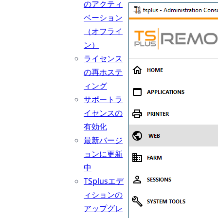
のアクティ
ベーション
（オフライ
ン）
ライセンス
の再ホステ
ィング
サポートラ
イセンスの
有効化
最新バージ
ョンに更新
中
TSplusエデ
ィションの
アップグレ