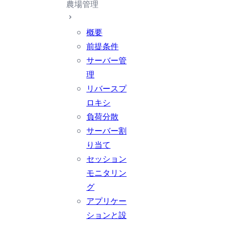
農場管理
概要
前提条件
サーバー管
理
リバースプ
ロキシ
負荷分散
サーバー割
り当て
セッション
モニタリン
グ
アプリケー
ションと設