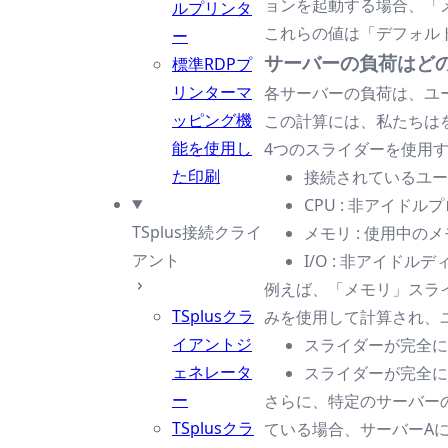
ョンを起動する場合、「
ルプリンタ
これらの値は「デフォル
ー
サーバーの負荷はど
標準RDPプ
リンターマ
各サーバーの負荷は、ユ
ッピング機
この計算には、私たちは
能を使用し
4つのスライダーを使用
た印刷
接続されているユー
CPU : 非アイド
TSplus接続クライ
メモリ : 使用中の
アント
I/O : 非アイドル
例えば、「メモリ」スラ
TSplusクラ
みを使用して計算され、
イアントジ
スライダーが完全に
ェネレータ
スライダーが完全に
ー
さらに、特定のサーバーの
TSplusクラ
ている場合、サーバーA