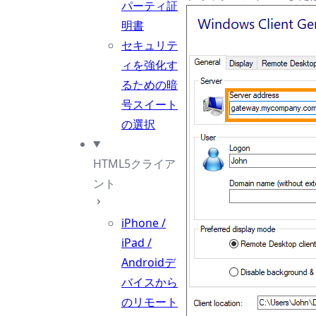
パーティ証
明書
セキュリテ
ィを強化す
るための暗
号スイート
の選択
HTML5クライア
ント
iPhone /
iPad /
Androidデ
バイスから
のリモート