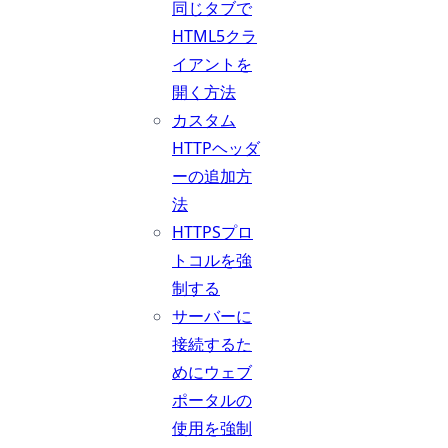
同じタブで
HTML5クラ
イアントを
開く方法
カスタム
HTTPヘッダ
ーの追加方
法
HTTPSプロ
トコルを強
制する
サーバーに
接続するた
めにウェブ
ポータルの
使用を強制