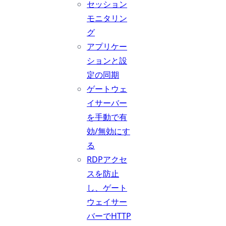
セッション
モニタリン
グ
アプリケー
ションと設
定の同期
ゲートウェ
イサーバー
を手動で有
効/無効にす
る
RDPアクセ
スを防止
し、ゲート
ウェイサー
バーでHTTP