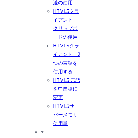
送の使用
HTML5クラ
イアント：
クリップボ
ードの使用
HTML5クラ
イアント：2
つの言語を
使用する
HTML5 言語
を中国語に
変更
HTML5サー
バーメモリ
使用量