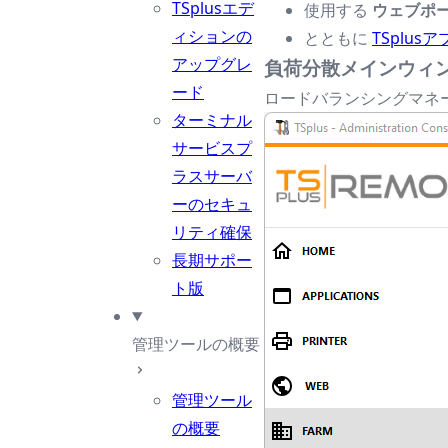
TSplusエデ
使用する
ウェブポ
ィションの
とともに
TSplus
アップグレ
負荷分散メインウィ
ード
ロードバランシングマネー
ターミナル
サービスプ
ラスサーバ
ーのセキュ
リティ確保
長期サポー
ト版
管理ツールの概要
管理ツール
の概要