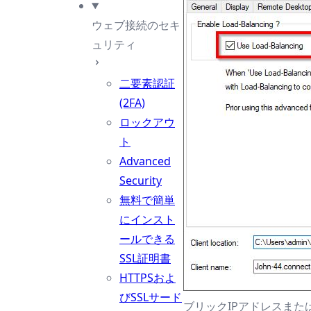
ウェブ接続のセキ
ュリティ
二要素認証
(2FA)
ロックアウ
ト
Advanced
Security
無料で簡単
にインスト
ールできる
SSL証明書
HTTPSおよ
びSSLサード
ブリックIPアドレスま