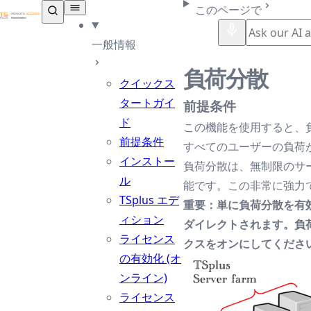
TSplus ドキュメンテーション ®
このページで
一般情報
負荷分散
クイックス
タートガイ
前提条件
ド
この機能を使用すると、
前提条件
すべてのユーザーの負荷
インストー
負荷分散は、無制限のサ
ル
能です。この非常に強力
TSplus エデ
重要：単に負荷分散を有
ィション
ダイレクトされます。負
ライセンス
クスをオンにしてくださ
の有効化 (オ
ンライン)
ライセンス