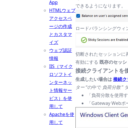
App
できるようになります。
HTMLウェブ
アクセスペ
ージの作成
ロードバランシングウィ
とカスタマ
イズ
ウェブ認証
切断されたセッションに
情報
有効にする
既存のセッシ
IIS（マイク
接続クライアントを
ロソフトイ
生成したい場合は
接続ク
ンターネッ
ター
“の中で
負荷分散
” 
ト情報サー
「負荷分散を使用す
ビス）を使
「Gateway We
用して
Apacheを使
用して