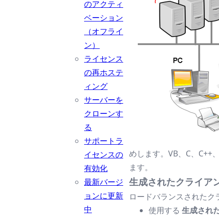
のアクティ
ベーション
（オフライ
ン）
ライセンス
の再ホステ
ィング
サーバーを
クローンす
る
サポートラ
めします。VB、C、C++
イセンスの
ます。
有効化
生成されたクライア
最新バージ
ョンに更新
ロードバランスされたク
中
使用する
生成され