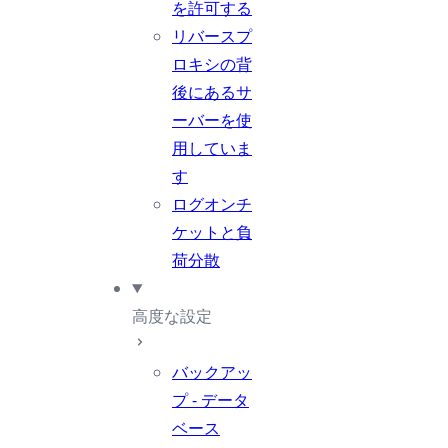
を許可する
リバースプ
ロキシの背
後にあるサ
ーバーを使
用していま
す
ログオンチ
ケットと負
荷分散
高度な設定
バックアッ
プ - データ
ベース