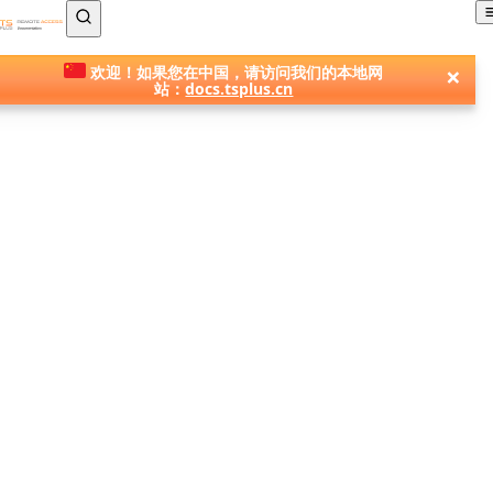
TSplus 文档 ®
×
欢迎！如果您在中国，请访问我们的本地网
站：
docs.tsplus.cn