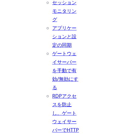
セッション
モニタリン
グ
アプリケー
ションと設
定の同期
ゲートウェ
イサーバー
を手動で有
効/無効にす
る
RDPアクセ
スを防止
し、ゲート
ウェイサー
バーでHTTP