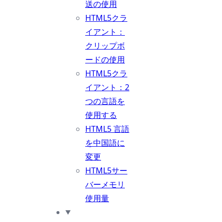
送の使用
HTML5クラ
イアント：
クリップボ
ードの使用
HTML5クラ
イアント：2
つの言語を
使用する
HTML5 言語
を中国語に
変更
HTML5サー
バーメモリ
使用量