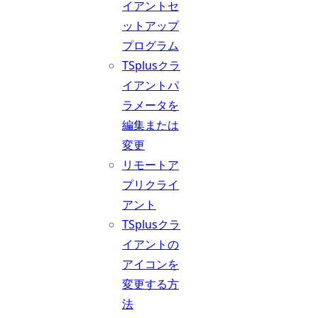
イアントセ
ットアップ
プログラム
TSplusクラ
イアントパ
ラメータを
編集または
変更
リモートア
プリクライ
アント
TSplusクラ
イアントの
アイコンを
変更する方
法