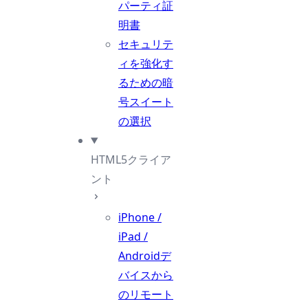
パーティ証
明書
セキュリテ
ィを強化す
るための暗
号スイート
の選択
HTML5クライア
ント
iPhone /
iPad /
Androidデ
バイスから
のリモート