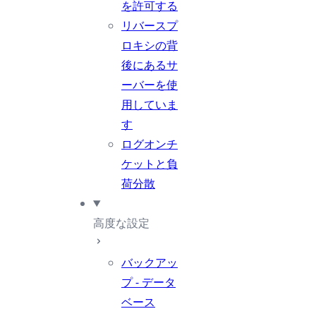
を許可する
リバースプ
ロキシの背
後にあるサ
ーバーを使
用していま
す
ログオンチ
ケットと負
荷分散
高度な設定
バックアッ
プ - データ
ベース