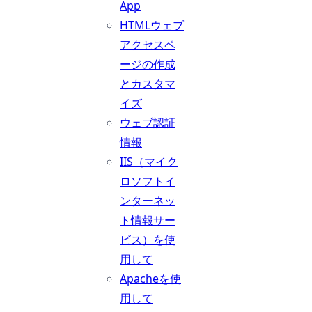
App
HTMLウェブ
アクセスペ
ージの作成
とカスタマ
イズ
ウェブ認証
情報
IIS（マイク
ロソフトイ
ンターネッ
ト情報サー
ビス）を使
用して
Apacheを使
用して