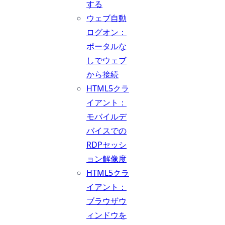
する
ウェブ自動
ログオン：
ポータルな
しでウェブ
から接続
HTML5クラ
イアント：
モバイルデ
バイスでの
RDPセッシ
ョン解像度
HTML5クラ
イアント：
ブラウザウ
ィンドウを