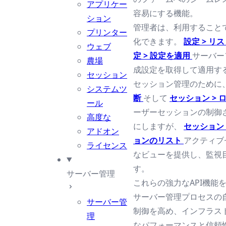
アプリケー
容易にする機能。
ション
管理者は、利用すること
プリンター
化できます。
設定 > リ
ウェブ
定 > 設定を適用
サーバー
農場
成設定を取得して適用す
セッション
セッション管理のために
システムツ
断
そして
セッション > 
ール
ーザーセッションの制御
高度な
にしますが、
セッション 
アドオン
ョンのリスト
アクティブ
ライセンス
なビューを提供し、監視
す。
サーバー管理
これらの強力なAPI機能
サーバー管理プロセスの
サーバー管
制御を高め、インフラス
理
なパフォーマンスと信頼