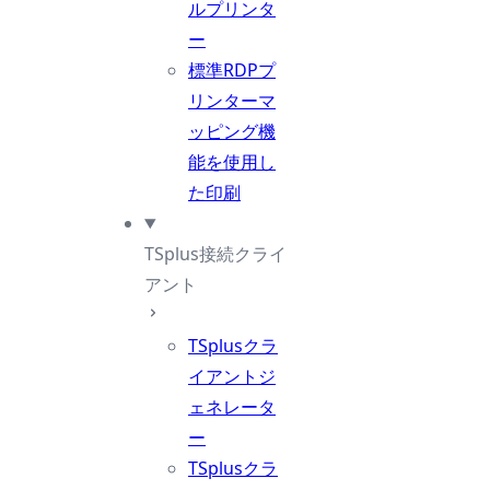
ルプリンタ
ー
標準RDPプ
リンターマ
ッピング機
能を使用し
た印刷
TSplus接続クライ
アント
TSplusクラ
イアントジ
ェネレータ
ー
TSplusクラ