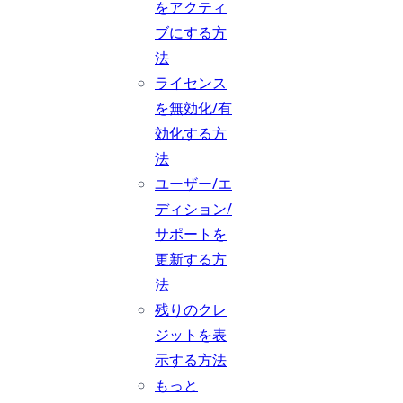
をアクティ
ブにする方
法
ライセンス
を無効化/有
効化する方
法
ユーザー/エ
ディション/
サポートを
更新する方
法
残りのクレ
ジットを表
示する方法
もっと