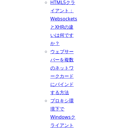
HTML5クラ
イアント：
Websockets
とXHRの違
いは何です
か？
ウェブサー
バーを複数
のネットワ
ークカード
にバインド
する方法
プロキシ環
境下で
Windowsク
ライアント