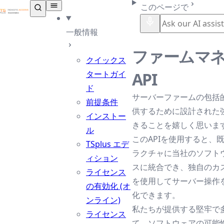
TSplus ドキュメンテーション ®
このページで
一般情報
ファームマ
クイックス
タートガイ
API
ド
サーバーファームの包括
前提条件
供するために設計された強
インストー
きることを嬉しく思いま
ル
このAPIを使用すると、
TSplus エデ
ラクチャに当社のソフト
ィション
スに統合でき、独自のカ
ライセンス
を使用してサーバー操作
の有効化 (オ
化できます。
ンライン)
私たちが提供する堅牢で多
ライセンス
て、ソフトウェアの可能