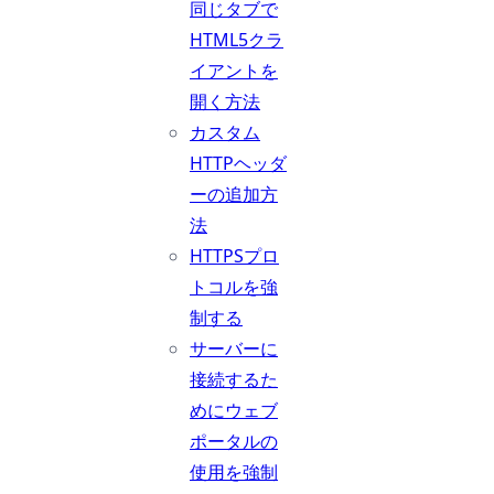
同じタブで
HTML5クラ
イアントを
開く方法
カスタム
HTTPヘッダ
ーの追加方
法
HTTPSプロ
トコルを強
制する
サーバーに
接続するた
めにウェブ
ポータルの
使用を強制