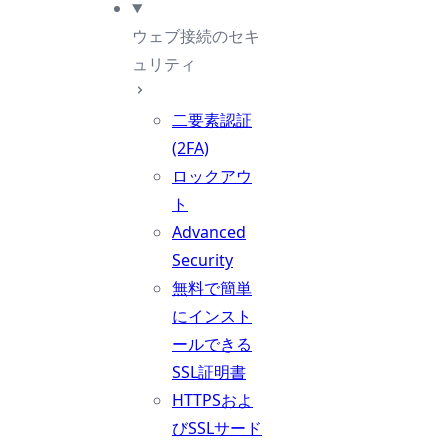
ウェブ接続のセキ
ュリティ
二要素認証
(2FA)
ロックアウ
ト
Advanced
Security
無料で簡単
にインスト
ールできる
SSL証明書
HTTPSおよ
びSSLサード