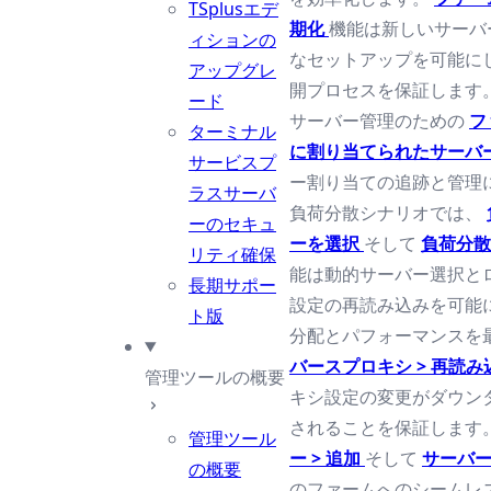
TSplusエデ
期化
機能は新しいサーバ
ィションの
なセットアップを可能に
アップグレ
開プロセスを保証します
ード
サーバー管理のための
フ
ターミナル
に割り当てられたサーバ
サービスプ
ー割り当ての追跡と管理
ラスサーバ
負荷分散シナリオでは、
ーのセキュ
ーを選択
そして
負荷分散
リティ確保
能は動的サーバー選択と
長期サポー
設定の再読み込みを可能
ト版
分配とパフォーマンスを
バースプロキシ > 再読
管理ツールの概要
キシ設定の変更がダウン
されることを保証します
管理ツール
ー > 追加
そして
サーバー
の概要
のファームへのシームレ