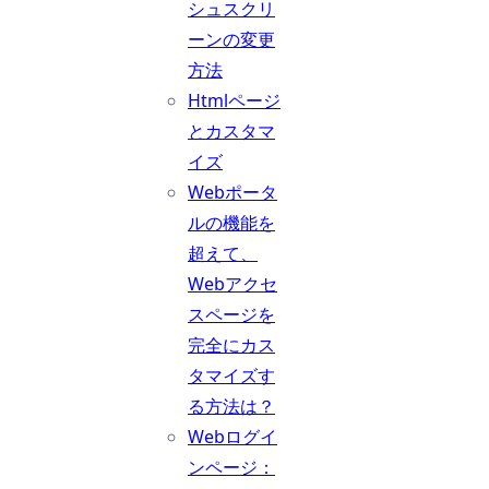
シュスクリ
ーンの変更
方法
Htmlページ
とカスタマ
イズ
Webポータ
ルの機能を
超えて、
Webアクセ
スページを
完全にカス
タマイズす
る方法は？
Webログイ
ンページ：