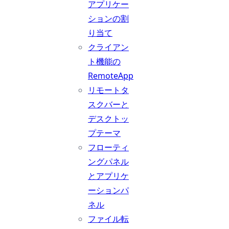
アプリケー
ションの割
り当て
クライアン
ト機能の
RemoteApp
リモートタ
スクバーと
デスクトッ
プテーマ
フローティ
ングパネル
とアプリケ
ーションパ
ネル
ファイル転