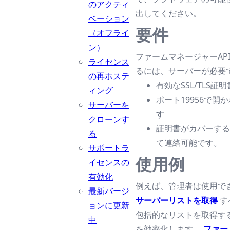
のアクティ
出してください。
ベーション
要件
（オフライ
ン）
ファームマネージャーAP
ライセンス
るには、サーバーが必要で
の再ホステ
有効なSSL/TLS
ィング
ポート19956で開
サーバーを
す
クローンす
証明書がカバーする
る
て連絡可能です。
サポートラ
使用例
イセンスの
有効化
例えば、管理者は使用で
最新バージ
サーバーリストを取得
す
ョンに更新
包括的なリストを取得す
中
を効率化します。
ファー