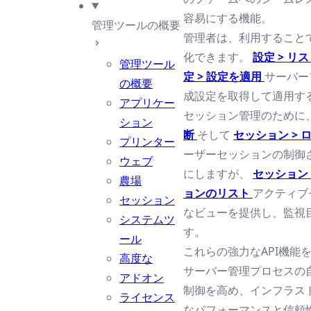
容易にする機能。
管理ツールの概要
管理者は、利用すること
化できます。
設定 > リ
管理ツール
定 > 設定を適用
サーバー
の概要
成設定を取得して適用す
アプリケー
セッション管理のために
ション
断
そして
セッション > 
プリンター
ーザーセッションの制御
ウェブ
にしますが、
セッション 
農場
ョンのリスト
アクティブ
セッション
なビューを提供し、監視
システムツ
す。
ール
これらの強力なAPI機能
高度な
サーバー管理プロセスの
アドオン
制御を高め、インフラス
ライセンス
なパフォーマンスと信頼