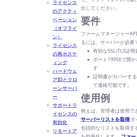
ライセンス
出してください。
のアクティ
要件
ベーション
（オフライ
ファームマネージャーAP
ン）
るには、サーバーが必要で
ライセンス
有効なSSL/TLS
の再ホステ
ポート19956で開
ィング
す
ハードウェ
証明書がカバーする
アIDとクロ
て連絡可能です。
ーンサーバ
使用例
ー
サポートラ
例えば、管理者は使用で
イセンスの
サーバーリストを取得
す
有効化
包括的なリストを取得す
リモートア
を効率化します。
ファー