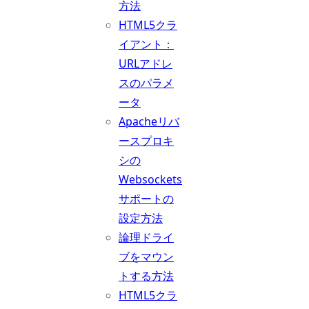
方法
HTML5クラ
イアント：
URLアドレ
スのパラメ
ータ
Apacheリバ
ースプロキ
シの
Websockets
サポートの
設定方法
論理ドライ
ブをマウン
トする方法
HTML5クラ