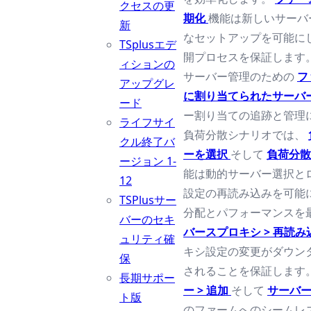
クセスの更
期化
機能は新しいサーバ
新
なセットアップを可能に
TSplusエデ
開プロセスを保証します
ィションの
サーバー管理のための
フ
アップグレ
に割り当てられたサーバ
ード
ー割り当ての追跡と管理
ライフサイ
負荷分散シナリオでは、
クル終了バ
ーを選択
そして
負荷分散
ージョン 1-
能は動的サーバー選択と
12
設定の再読み込みを可能
TSPlusサー
分配とパフォーマンスを
バーのセキ
バースプロキシ > 再読
ュリティ確
キシ設定の変更がダウン
保
されることを保証します
長期サポー
ー > 追加
そして
サーバー
ト版
のファームへのシームレ