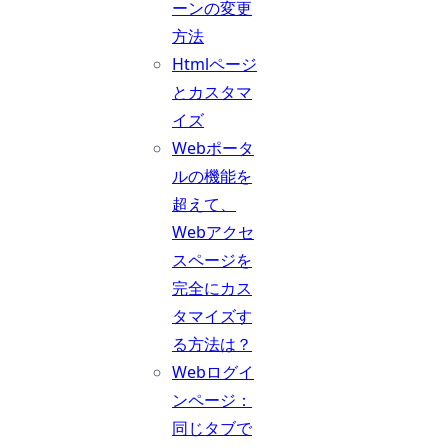
ーンの変更
方法
Htmlページ
とカスタマ
イズ
Webポータ
ルの機能を
超えて、
Webアクセ
スページを
完全にカス
タマイズす
る方法は？
Webログイ
ンページ：
同じタブで