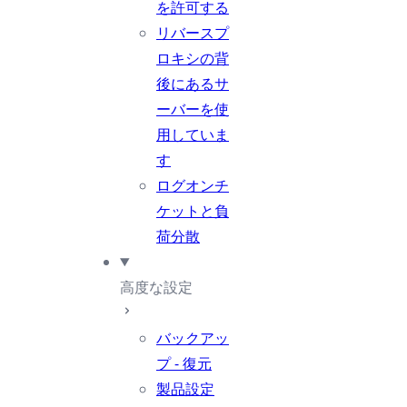
を許可する
リバースプ
ロキシの背
後にあるサ
ーバーを使
用していま
す
ログオンチ
ケットと負
荷分散
高度な設定
バックアッ
プ - 復元
製品設定