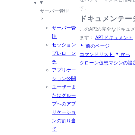
す。
サーバー管理
ドキュメンテー
サーバー管
このAPIの完全なドキュ
理
ます：
API ドキュメント
セッション
前のページ
プレローン
コマンドリスト
次へ
チ
クローン仮想マシンの設
アプリケー
ション公開
ユーザーま
たはグルー
プへのアプ
リケーショ
ンの割り当
て