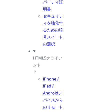
パーティ証
明書
セキュリテ
ィを強化す
るための暗
号スイート
の選択
HTML5クライア
ント
iPhone /
iPad /
Androidデ
バイスから
のリモート