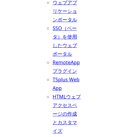
ウェブアプ
リケーショ
ンポータル
SSO（ベー
タ）を使用
したウェブ
ポータル
RemoteApp
プラグイン
TSplus Web
App
HTMLウェブ
アクセスペ
ージの作成
とカスタマ
イズ