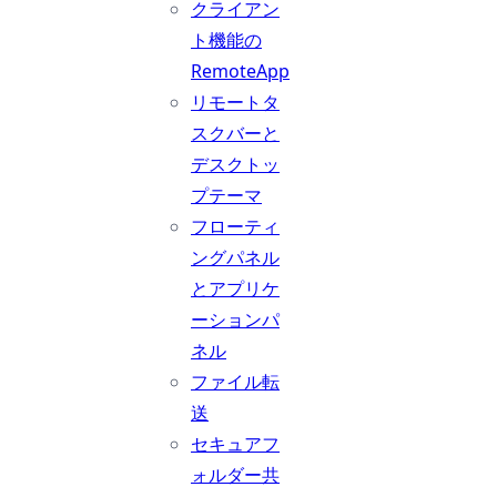
クライアン
ト機能の
RemoteApp
リモートタ
スクバーと
デスクトッ
プテーマ
フローティ
ングパネル
とアプリケ
ーションパ
ネル
ファイル転
送
セキュアフ
ォルダー共