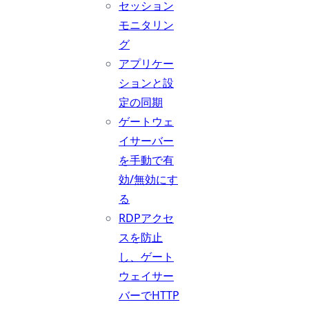
セッション
モニタリン
グ
アプリケー
ションと設
定の同期
ゲートウェ
イサーバー
を手動で有
効/無効にす
る
RDPアクセ
スを防止
し、ゲート
ウェイサー
バーでHTTP