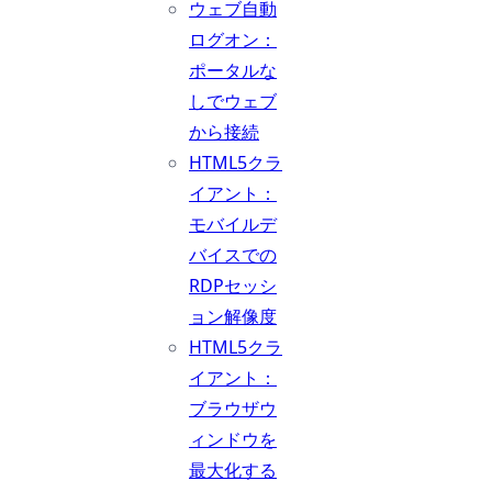
ウェブ自動
ログオン：
ポータルな
しでウェブ
から接続
HTML5クラ
イアント：
モバイルデ
バイスでの
RDPセッシ
ョン解像度
HTML5クラ
イアント：
ブラウザウ
ィンドウを
最大化する