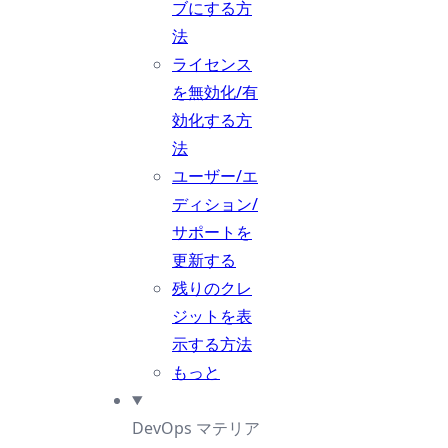
ブにする方
法
ライセンス
を無効化/有
効化する方
法
ユーザー/エ
ディション/
サポートを
更新する
残りのクレ
ジットを表
示する方法
もっと
DevOps マテリア