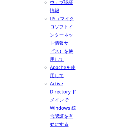
ウェブ認証
情報
IIS（マイク
ロソフトイ
ンターネッ
ト情報サー
ビス）を使
用して
Apacheを使
用して
Active
Directory ド
メインで
Windows 統
合認証を有
効にする