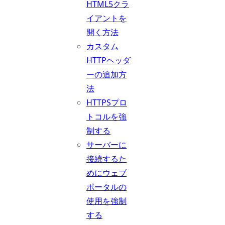
HTML5クラ
イアントを
開く方法
カスタム
HTTPヘッダ
ーの追加方
法
HTTPSプロ
トコルを強
制する
サーバーに
接続するた
めにウェブ
ポータルの
使用を強制
する