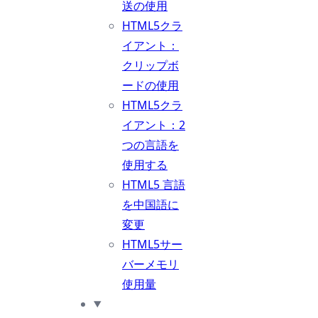
送の使用
HTML5クラ
イアント：
クリップボ
ードの使用
HTML5クラ
イアント：2
つの言語を
使用する
HTML5 言語
を中国語に
変更
HTML5サー
バーメモリ
使用量