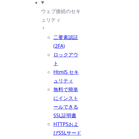
ウェブ接続のセキ
ュリティ
二要素認証
(2FA)
ロックアウ
ト
Html5 セキ
ュリティ
無料で簡単
にインスト
ールできる
SSL証明書
HTTPSおよ
びSSLサード