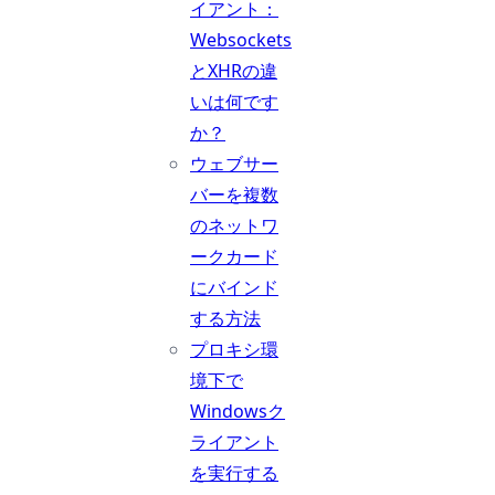
イアント：
Websockets
とXHRの違
いは何です
か？
ウェブサー
バーを複数
のネットワ
ークカード
にバインド
する方法
プロキシ環
境下で
Windowsク
ライアント
を実行する