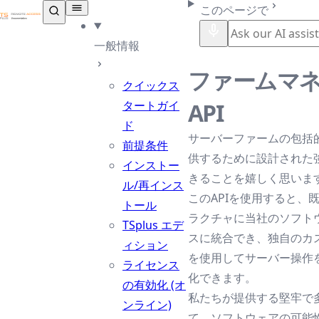
TSplus ドキュメンテーション ®
このページで
一般情報
ファームマ
クイックス
タートガイ
API
ド
サーバーファームの包括
前提条件
供するために設計された強
インストー
きることを嬉しく思いま
ル/再インス
このAPIを使用すると、
トール
ラクチャに当社のソフト
TSplus エデ
スに統合でき、独自のカ
ィション
を使用してサーバー操作
ライセンス
化できます。
の有効化 (オ
私たちが提供する堅牢で多
ンライン)
て、ソフトウェアの可能