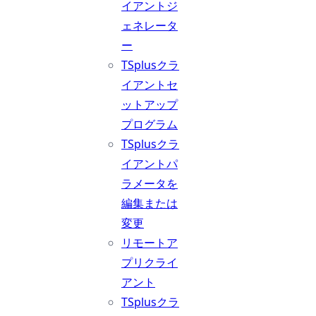
イアントジ
ェネレータ
ー
TSplusクラ
イアントセ
ットアップ
プログラム
TSplusクラ
イアントパ
ラメータを
編集または
変更
リモートア
プリクライ
アント
TSplusクラ