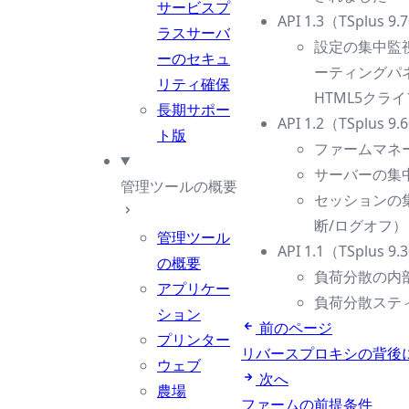
サービスプ
API 1.3（TSplu
ラスサーバ
設定の集中監視
ーのセキュ
ーティングパネル
リティ確保
HTML5クラ
長期サポー
API 1.2（TSplu
ト版
ファームマネ
サーバーの集
管理ツールの概要
セッションの
断/ログオフ）
管理ツール
API 1.1（TSplu
の概要
負荷分散の内
アプリケー
負荷分散ステ
ション
前のページ
プリンター
リバースプロキシの背後
ウェブ
次へ
農場
ファームの前提条件