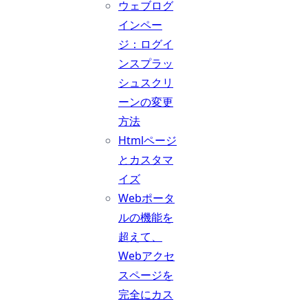
ウェブログ
インペー
ジ：ログイ
ンスプラッ
シュスクリ
ーンの変更
方法
Htmlページ
とカスタマ
イズ
Webポータ
ルの機能を
超えて、
Webアクセ
スページを
完全にカス