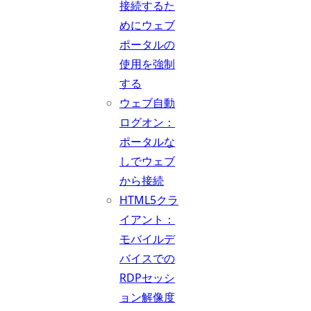
接続するた
めにウェブ
ポータルの
使用を強制
する
ウェブ自動
ログオン：
ポータルな
しでウェブ
から接続
HTML5クラ
イアント：
モバイルデ
バイスでの
RDPセッシ
ョン解像度