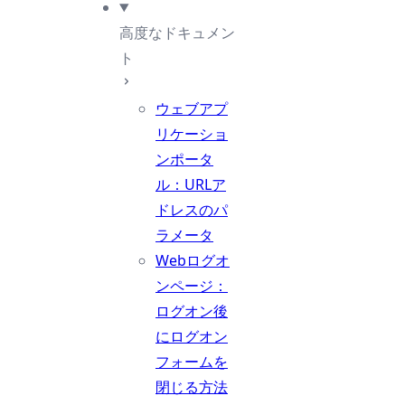
高度なドキュメン
ト
ウェブアプ
リケーショ
ンポータ
ル：URLア
ドレスのパ
ラメータ
Webログオ
ンページ：
ログオン後
にログオン
フォームを
閉じる方法