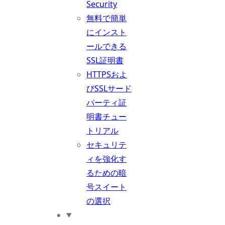
Security
無料で簡単
にインスト
ールできる
SSL証明書
HTTPSおよ
びSSLサード
パーティ証
明書チュー
トリアル
セキュリテ
ィを強化す
るための暗
号スイート
の選択