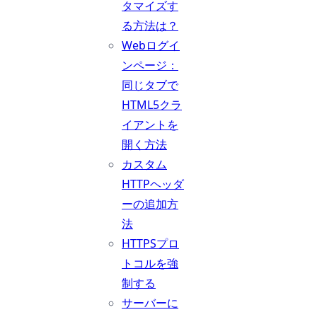
タマイズす
る方法は？
Webログイ
ンページ：
同じタブで
HTML5クラ
イアントを
開く方法
カスタム
HTTPヘッダ
ーの追加方
法
HTTPSプロ
トコルを強
制する
サーバーに