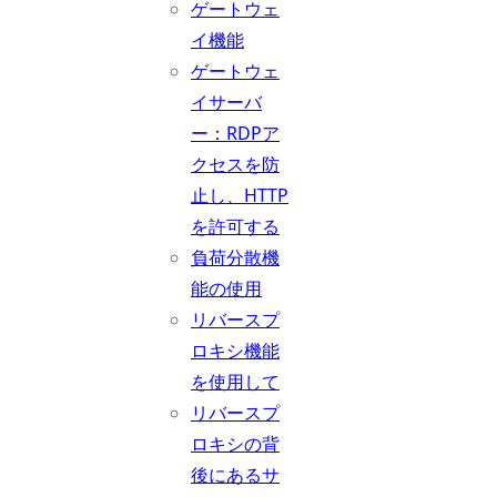
ゲートウェ
イ機能
ゲートウェ
イサーバ
ー：RDPア
クセスを防
止し、HTTP
を許可する
負荷分散機
能の使用
リバースプ
ロキシ機能
を使用して
リバースプ
ロキシの背
後にあるサ