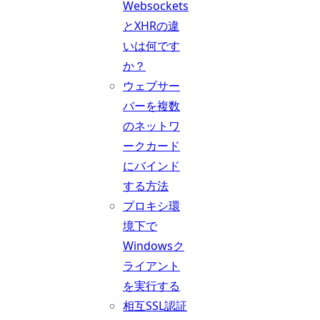
Websockets
とXHRの違
いは何です
か？
ウェブサー
バーを複数
のネットワ
ークカード
にバインド
する方法
プロキシ環
境下で
Windowsク
ライアント
を実行する
相互SSL認証