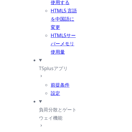
使用する
HTML5 言語
を中国語に
変更
HTML5サー
バーメモリ
使用量
TSplusアプリ
前提条件
設定
負荷分散とゲート
ウェイ機能