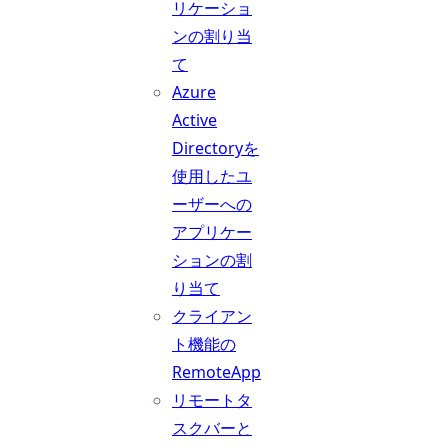
リケーショ
ンの割り当
て
Azure
Active
Directoryを
使用したユ
ーザーへの
アプリケー
ションの割
り当て
クライアン
ト機能の
RemoteApp
リモートタ
スクバーと