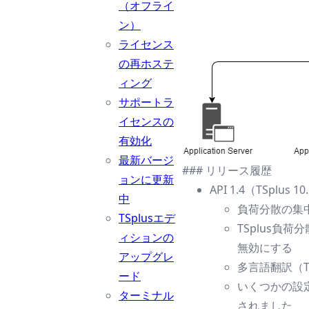
（オフライ
ン）
ライセンス
の再ホステ
ィング
サポートラ
イセンスの
有効化
最新バージ
### リリース履歴
ョンに更新
API 1.4（TSplu
中
負荷分散の集
TSplusエデ
TSplus負
ィションの
無効にする
アップグレ
多言語翻訳（T
ード
いくつかの設
ターミナル
されました