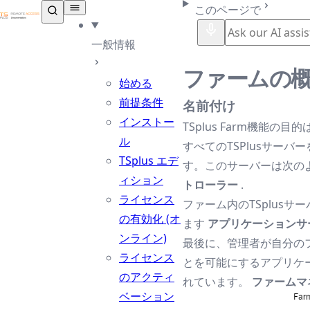
TSplus ドキュメンテーション ®
このページで
一般情報
ファームの
始める
前提条件
名前付け
インストー
TSplus Farm機能
ル
すべてのTSPlusサー
TSplus エデ
す。このサーバーは次の
ィション
トローラー
.
ライセンス
ファーム内のTSplus
の有効化 (オ
ます
アプリケーションサ
ンライン)
最後に、管理者が自分の
ライセンス
とを可能にするアプリケ
のアクティ
れています。
ファームマ
ベーション