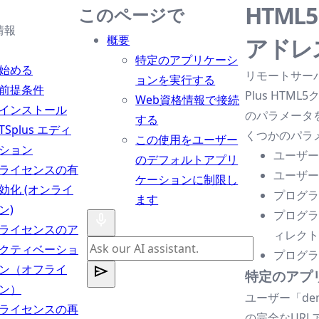
HTML
このページで
情報
概要
アドレ
特定のアプリケーシ
始める
リモートサーバー
ョンを実行する
前提条件
Plus HT
Web資格情報で接続
インストール
のパラメータ
する
TSplus エディ
くつかのパラ
この使用をユーザー
ション
ユーザ
のデフォルトアプリ
ライセンスの有
ユーザ
ケーションに制限し
効化 (オンライ
プログ
ます
ン)
プログ
ライセンスのア
ィレク
クティベーショ
プログ
ン（オフライ
特定のアプ
ン）
ユーザー「d
ライセンスの再
の完全なUR