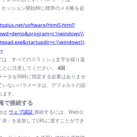
で、セッション開始時に標準のメモ帳を起
tsplus.net/software/html5.html?
pwd=demo&program=c:\\windows\\
tepad.exe&startupdir=c:\\windows\\
s=
スでは、すべてのスラッシュ文字を繰り返
ことに注意してください。
4回
.
メータを同時に指定する必要はありませ
ていないパラメータは、デフォルトの設
れます。
情報で接続する
合は
ウェブ認証
接続するには、Webロ
「@」を追加してURLに渡すことができ