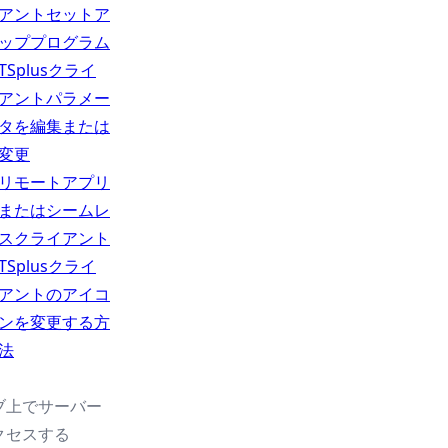
アントセットア
ッププログラム
TSplusクライ
アントパラメー
タを編集または
変更
リモートアプリ
またはシームレ
スクライアント
TSplusクライ
アントのアイコ
ンを変更する方
法
ブ上でサーバー
クセスする