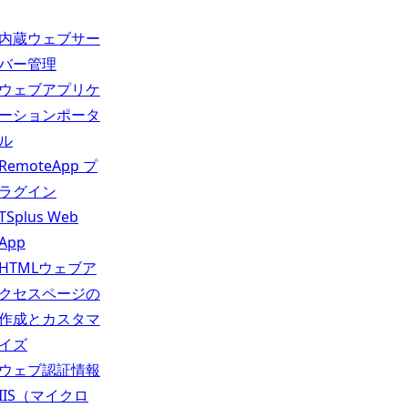
内蔵ウェブサー
バー管理
ウェブアプリケ
ーションポータ
ル
RemoteApp プ
ラグイン
TSplus Web
App
HTMLウェブア
クセスページの
作成とカスタマ
イズ
ウェブ認証情報
IIS（マイクロ