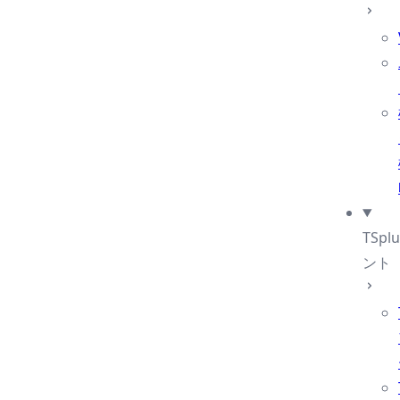
TSp
ント