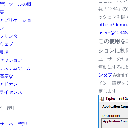
ここに、パスワ
管理ツールの概
報「1234
要
ッションを開
アプリケーショ
https://demo.
ン
user=@1234
プリンター
この使用を
ウェブ
ションに制
農場
ユーザーのた
セッション
無効にするに
システムツール
ンタブ
Adm
高度な
イン」設定を
アドオン
定します。
ライセンス
バー管理
サーバー管理