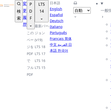
TSplus ドキュメンテーション ®
日本語
テーマを選択
変
P
LTS
English
更
一般
検
D
14
Español
履
索
F
Deutsch
歴
最新バー
Italiano
Português
この
ジョン
Français
简体
ペー
(v19)
中文
العربية
日
ジを
LTS 18
本語
한국어
PDF
LTS 17
で
LTS 16
フル
LTS 15
PDF