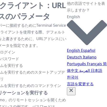
5クライアント：URL
他の言語でサイトを表
示しますか？
スのパラメータ
English
に接続するためにTerminal Service
ML5クライアントを使用する際、デフォルト
を上書きするために、URLアドレスにい
メータを指定できます。
English
Español
ーログイン
Deutsch
Italiano
ーパスワード
Português
Français
简
ラムを実行する
体中文
العربية
日本語
ラムを実行するためのスタートアップデ
한국어
トリ
言語を変更する
ラムを実行するためのコマンドライン
リケーションを実行する
emo」のリモートセッションを開くため
Lアドレスの例です。パスワードは