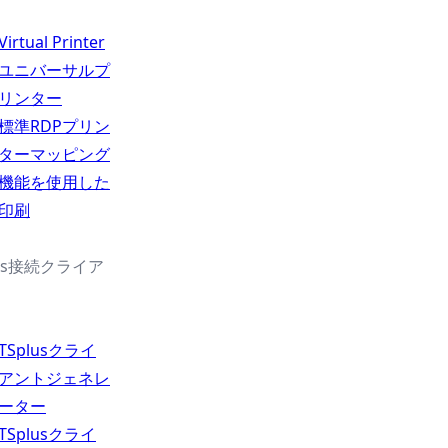
Virtual Printer
ユニバーサルプ
リンター
標準RDPプリン
ターマッピング
機能を使用した
印刷
lus接続クライア
TSplusクライ
アントジェネレ
ーター
TSplusクライ