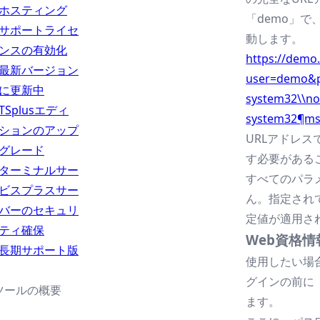
ホスティング
「demo」
サポートライセ
動します。
ンスの有効化
https://demo.
最新バージョン
user=demo&
に更新中
system32\\no
TSplusエディ
system32¶m
ションのアップ
URLアドレ
グレード
す必要がある
ターミナルサー
すべてのパラ
ビスプラスサー
ん。指定され
バーのセキュリ
定値が適用さ
ティ確保
Web資格
長期サポート版
使用したい場
グインの前に
ツールの概要
ます。