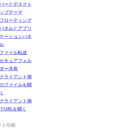
バーとデスクト
ップテーマ
フローティング
パネルとアプリ
ケーションパネ
ル
ファイル転送
セキュアフォル
ダー共有
クライアント側
のファイルを開
く
クライアント側
でURLを開く
ート印刷