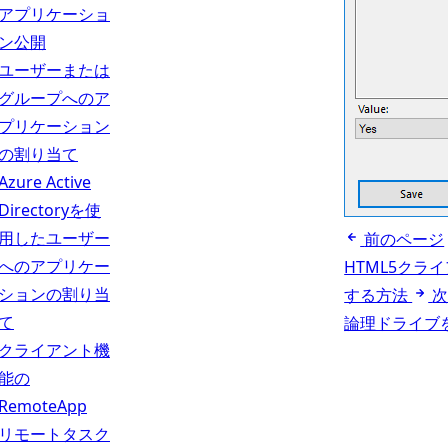
アプリケーショ
ン公開
ユーザーまたは
グループへのア
プリケーション
の割り当て
Azure Active
Directoryを使
用したユーザー
前のページ
へのアプリケー
HTML5ク
ションの割り当
する方法
て
論理ドライブ
クライアント機
能の
RemoteApp
リモートタスク