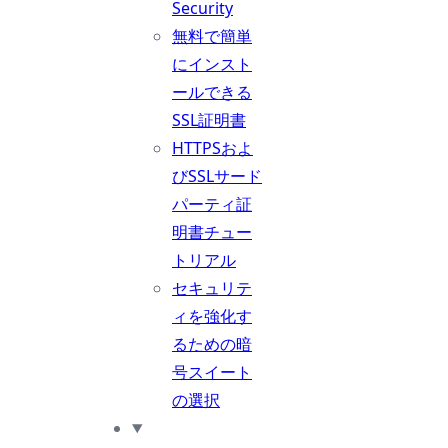
Security
無料で簡単
にインスト
ールできる
SSL証明書
HTTPSおよ
びSSLサード
パーティ証
明書チュー
トリアル
セキュリテ
ィを強化す
るための暗
号スイート
の選択