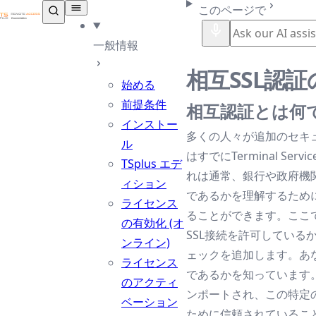
TSplus ドキュメンテーション ®
このページで
一般情報
相互SSL認
始める
前提条件
相互認証とは何
インストー
多くの人々が追加のセキ
ル
はすでにTerminal Ser
TSplus エデ
れは通常、銀行や政府機
ィション
であるかを理解するために
ライセンス
ることができます。ここ
の有効化 (オ
SSL接続を許可している
ンライン)
ェックを追加します。あな
ライセンス
であるかを知っています
のアクティ
ンポートされ、この特定
ベーション
ために信頼されているこ