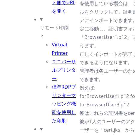
ト側でURL
を使用している場合は、この「
を開く
ルをクリックして、証明書
アにインポートできます。F
リモート印刷
定に移動し、証明書フォ
「BrowserUser1.
Virtual
ります。
Printer
正しくインポートが完了す
ユニバーサ
できるようになります。
ルプリンタ
管理者は各ユーザーのた
ー
できます。
標準RDPプ
例えば:
リンターマ
forBrowserUser1.p12 f
ッピング機
forBrowserUser3.p12
能を使用し
彼はこれらの証明書をcer
た印刷
彼が1人のユーザーのア
ーザーを「cert.jks