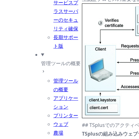
サービスプ
ラスサーバ
ーのセキュ
リティ確保
長期サポー
ト版
管理ツールの概要
管理ツール
の概要
アプリケー
ション
プリンター
ウェブ
## TSplusでのアクテ
農場
TSplusの組み込みウ