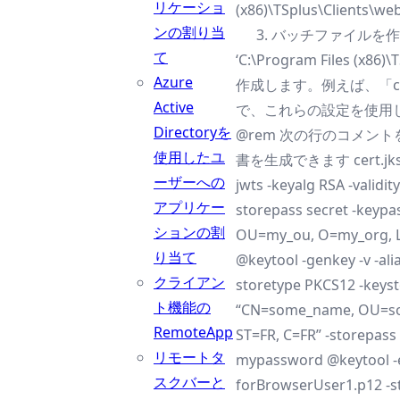
リケーショ
(x86)\TSplus\Clients
ンの割り当
バッチファイルを作
て
‘C:\Program Files (x
Azure
作成します。例えば、「crea
Active
で、これらの設定を使用
Directoryを
@rem 次の行のコメン
使用したユ
書を生成できます cert.jks @re
ーザーへの
jwts -keyalg RSA -validity
アプリケー
storepass secret -keypa
ションの割
OU=my_ou, O=my_org, L
り当て
@keytool -genkey -v -ali
クライアン
storetype PKCS12 -keys
ト機能の
“CN=some_name, OU=so
RemoteApp
ST=FR, C=FR” -storepas
リモートタ
mypassword @keytool -ex
スクバーと
forBrowserUser1.p12 -s