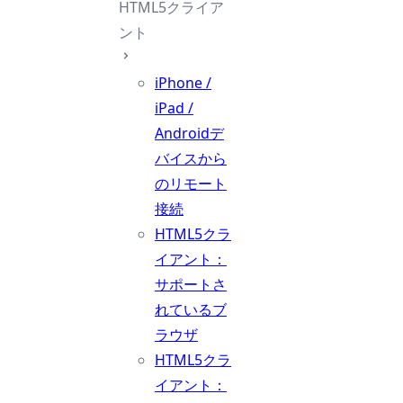
HTML5クライア
ント
iPhone /
iPad /
Androidデ
バイスから
のリモート
接続
HTML5クラ
イアント：
サポートさ
れているブ
ラウザ
HTML5クラ
イアント：