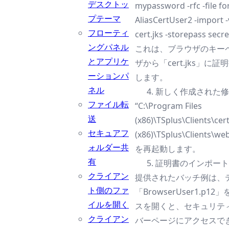
デスクトッ
mypassword -rfc -file fo
プテーマ
AliasCertUser2 -import -
フローティ
cert.jks -storepass secr
ングパネル
これは、ブラウザのキー
とアプリケ
ザから「cert.jks」
ーションパ
します。
ネル
新しく作成された修正
ファイル転
“C:\Program Files
送
(x86)\TSplus\Clients\cer
セキュアフ
(x86)\TSplus\Clien
ォルダー共
を再起動します。
有
証明書のインポート
クライアン
提供されたバッチ例は、
ト側のファ
「BrowserUser1.p
イルを開く
スを開くと、セキュリテ
クライアン
バーページにアクセスでき