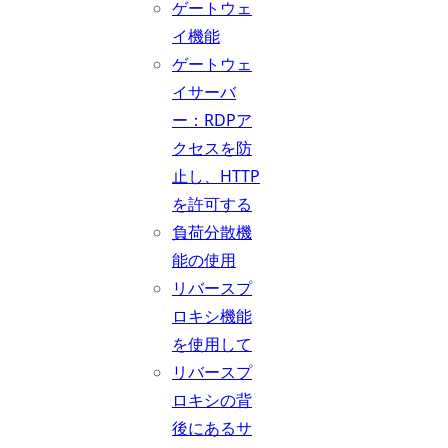
ゲートウェ
イ機能
ゲートウェ
イサーバ
ー：RDPア
クセスを防
止し、HTTP
を許可する
負荷分散機
能の使用
リバースプ
ロキシ機能
を使用して
リバースプ
ロキシの背
後にあるサ