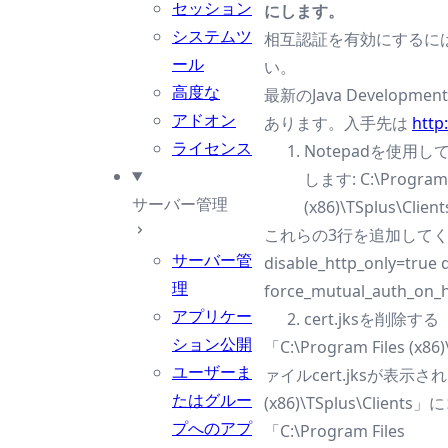
セッション
にします。
システムツ
相互認証を有効にするに
ール
い。
高度な
最新のJava Developme
アドオン
あります。入手先は
http
ライセンス
Notepadを使用
します: C:\Program 
サーバー管理
(x86)\TSplus\Clien
これらの3行を追加して
サーバー管
disable_http_only=true d
理
force_mutual_auth_on_h
アプリケー
cert.jksを削除する
ション公開
「C:\Program Files (x8
ユーザーま
ァイルcert.jksが表示されま
たはグルー
(x86)\TSplus\Clie
プへのアプ
「C:\Program Files