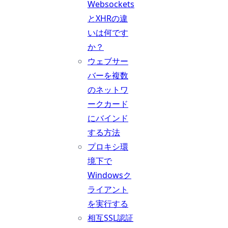
Websockets
とXHRの違
いは何です
か？
ウェブサー
バーを複数
のネットワ
ークカード
にバインド
する方法
プロキシ環
境下で
Windowsク
ライアント
を実行する
相互SSL認証