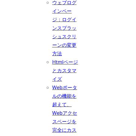
ウェブログ
インペー
ジ：ログイ
ンスプラッ
シュスクリ
ーンの変更
方法
Htmlページ
とカスタマ
イズ
Webポータ
ルの機能を
超えて、
Webアクセ
スページを
完全にカス