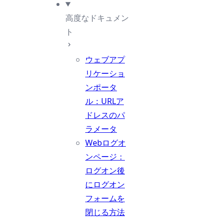
高度なドキュメン
ト
ウェブアプ
リケーショ
ンポータ
ル：URLア
ドレスのパ
ラメータ
Webログオ
ンページ：
ログオン後
にログオン
フォームを
閉じる方法