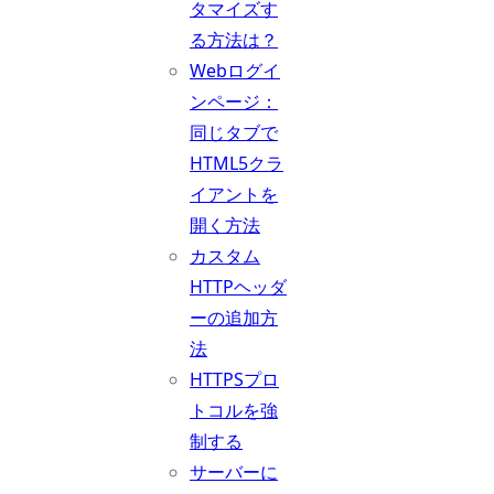
タマイズす
る方法は？
Webログイ
ンページ：
同じタブで
HTML5クラ
イアントを
開く方法
カスタム
HTTPヘッダ
ーの追加方
法
HTTPSプロ
トコルを強
制する
サーバーに