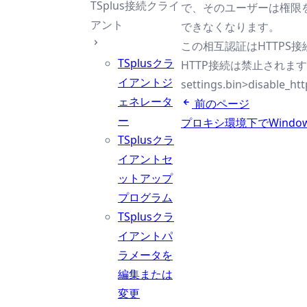
TSplus接続クライ
で、そのユーザーは権限
アント
できなくなります。
この相互認証はHTTPS
TSplusクラ
HTTP接続は禁止されます
イアントジ
settings.bin>disable_ht
ェネレータ
前のページ
ー
プロキシ環境下でWind
TSplusクラ
イアントセ
ットアップ
プログラム
TSplusクラ
イアントパ
ラメータを
編集または
変更