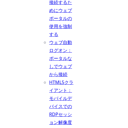
接続するた
めにウェブ
ポータルの
使用を強制
する
ウェブ自動
ログオン：
ポータルな
しでウェブ
から接続
HTML5クラ
イアント：
モバイルデ
バイスでの
RDPセッシ
ョン解像度