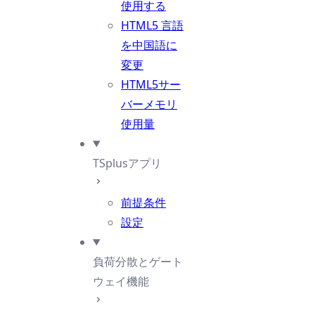
使用する
HTML5 言語
を中国語に
変更
HTML5サー
バーメモリ
使用量
TSplusアプリ
前提条件
設定
負荷分散とゲート
ウェイ機能