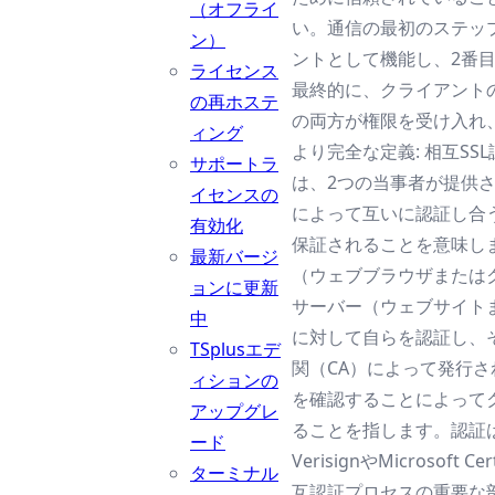
（オフライ
い。通信の最初のステッ
ン）
ントとして機能し、2番
ライセンス
最終的に、クライアント
の再ホステ
の両方が権限を受け入れ
ィング
より完全な定義: 相互S
サポートラ
は、2つの当事者が提供
イセンスの
によって互いに認証し合
有効化
保証されることを意味し
最新バージ
（ウェブブラウザまたは
ョンに更新
サーバー（ウェブサイト
中
に対して自らを認証し、
TSplusエデ
関（CA）によって発行さ
ィションの
を確認することによって
アップグレ
ることを指します。認証
ード
VerisignやMicrosoft 
ターミナル
互認証プロセスの重要な