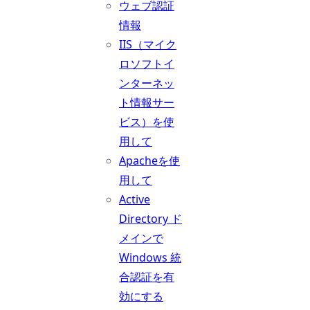
ウェブ認証
情報
IIS（マイク
ロソフトイ
ンターネッ
ト情報サー
ビス）を使
用して
Apacheを使
用して
Active
Directory ド
メインで
Windows 統
合認証を有
効にする