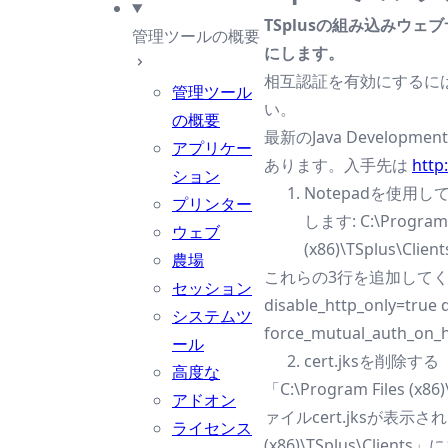
TSplusの組み込みウ
管理ツールの概要
にします。
相互認証を有効にするに
管理ツール
い。
の概要
最新のJava Developme
アプリケー
あります。入手先は
http
ション
Notepadを使用
プリンター
します: C:\Program 
ウェブ
(x86)\TSplus\Clien
農場
これらの3行を追加して
セッション
disable_http_only=true d
システムツ
force_mutual_auth_on_h
ール
cert.jksを削除する
高度な
「C:\Program Files (x8
アドオン
ァイルcert.jksが表示されま
ライセンス
(x86)\TSplus\Clie