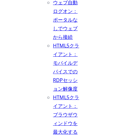
ウェブ自動
ログオン：
ポータルな
しでウェブ
から接続
HTML5クラ
イアント：
モバイルデ
バイスでの
RDPセッシ
ョン解像度
HTML5クラ
イアント：
ブラウザウ
ィンドウを
最大化する