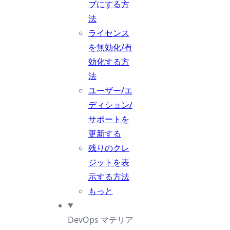
ブにする方
法
ライセンス
を無効化/有
効化する方
法
ユーザー/エ
ディション/
サポートを
更新する
残りのクレ
ジットを表
示する方法
もっと
DevOps マテリア