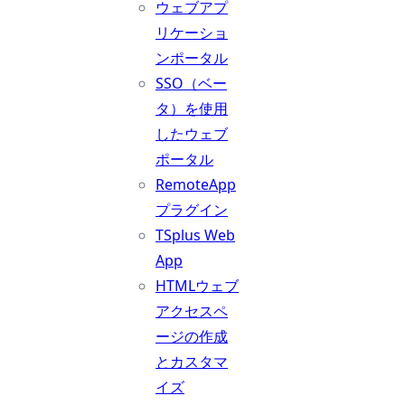
ウェブアプ
リケーショ
ンポータル
SSO（ベー
タ）を使用
したウェブ
ポータル
RemoteApp
プラグイン
TSplus Web
App
HTMLウェブ
アクセスペ
ージの作成
とカスタマ
イズ