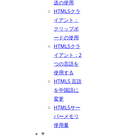
送の使用
HTML5クラ
イアント：
クリップボ
ードの使用
HTML5クラ
イアント：2
つの言語を
使用する
HTML5 言語
を中国語に
変更
HTML5サー
バーメモリ
使用量