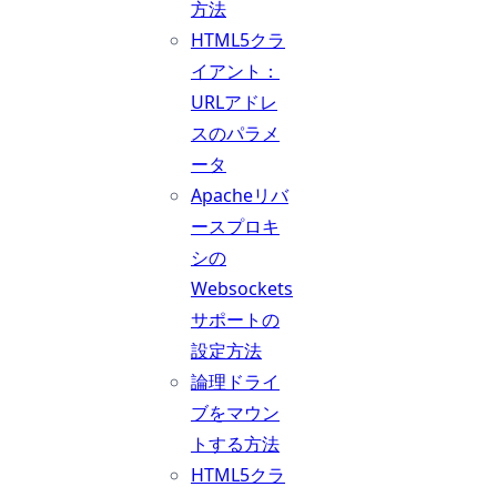
方法
HTML5クラ
イアント：
URLアドレ
スのパラメ
ータ
Apacheリバ
ースプロキ
シの
Websockets
サポートの
設定方法
論理ドライ
ブをマウン
トする方法
HTML5クラ