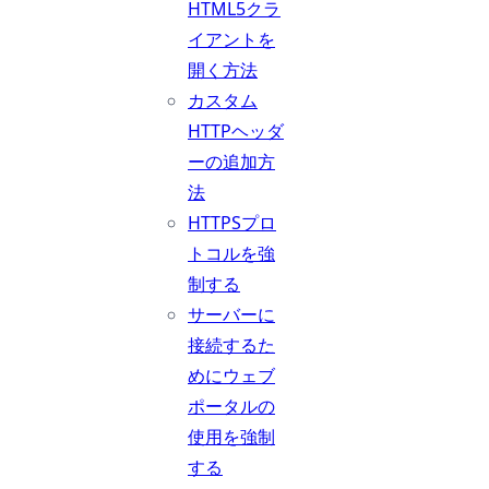
HTML5クラ
イアントを
開く方法
カスタム
HTTPヘッダ
ーの追加方
法
HTTPSプロ
トコルを強
制する
サーバーに
接続するた
めにウェブ
ポータルの
使用を強制
する