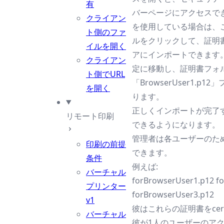
有
バーページにアクセスでき
クライアン
を使用している場合は、この「
ト側のファ
ルをクリックして、証明書
イルを開く
アにインポートできます。F
クライアン
定に移動し、証明書フォ
ト側でURL
「BrowserUser1.
を開く
ります。
正しくインポートが完了す
リモート印刷
できるようになります。
管理者は各ユーザーのた
印刷の前提
できます。
条件
例えば:
バーチャル
forBrowserUser1.p12 f
プリンター
forBrowserUser3.p12
v1
彼はこれらの証明書をcer
バーチャル
彼が1人のユーザーのア