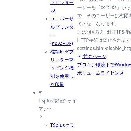
プリンター
ーザーを「cert.jks
v2
で、そのユーザーは権限
ユニバーサ
できなくなります。
ルプリンタ
この相互認証はHTTPS
ー
HTTP接続は禁止されます
(novaPDF)
settings.bin>disable_ht
標準RDPプ
前のページ
リンターマ
プロキシ環境下でWind
ッピング機
ボリュームライセンス
能を使用し
た印刷
TSplus接続クライ
アント
TSplusクラ