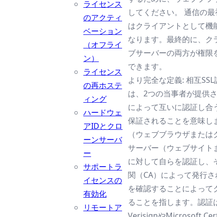
ライセンス
してください。 通信の
のアクティ
はクライアントとして機
ベーション
なります。最終的に、ク
（オフライ
ブサーバーの両方が権限
ン）
できます。
ライセンス
より完全な定義: 相互S
の再ホステ
は、2つの当事者が提供
ィング
によって互いに認証し合
ハードウェ
保証されることを意味し
アIDとクロ
（ウェブブラウザまたは
ーンサーバ
サーバー（ウェブサイト
ー
に対して自らを認証し、
サポートラ
関（CA）によって発行さ
イセンスの
を確認することによって
有効化
ることを指します。認証
リモートア
VerisignやMicrosoft 