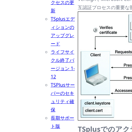
クセスの更
互認証プロセスの重要な
新
TSplusエデ
ィションの
アップグレ
ード
ライフサイ
クル終了バ
ージョン 1-
12
TSPlusサー
バーのセキ
ュリティ確
保
長期サポー
ト版
TSplusでの