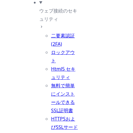
ウェブ接続のセキ
ュリティ
二要素認証
(2FA)
ロックアウ
ト
Html5 セキ
ュリティ
無料で簡単
にインスト
ールできる
SSL証明書
HTTPSおよ
びSSLサード