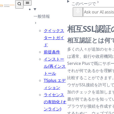
TSplus ドキュメンテーション ®
このページで
一般情報
相互SSL認
クイックス
タートガイ
相互認証とは何
ド
多くの人々が追加のセキ
前提条件
は通常、銀行や政府機関によ
インストー
Service Plusで既に
ル/再インス
それが何であるかを理解す
トール
比較することができます
TSplus エデ
ウザがSSL接続を許可し
ィション
加のチェックを追加します
ライセンス
書が何であるかを知って
の有効化 (オ
ブラウザが接続を作成す
ンライン)
するために、ウェブブラ