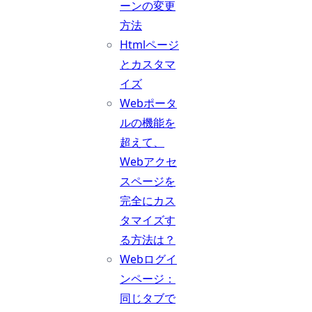
ーンの変更
方法
Htmlページ
とカスタマ
イズ
Webポータ
ルの機能を
超えて、
Webアクセ
スページを
完全にカス
タマイズす
る方法は？
Webログイ
ンページ：
同じタブで