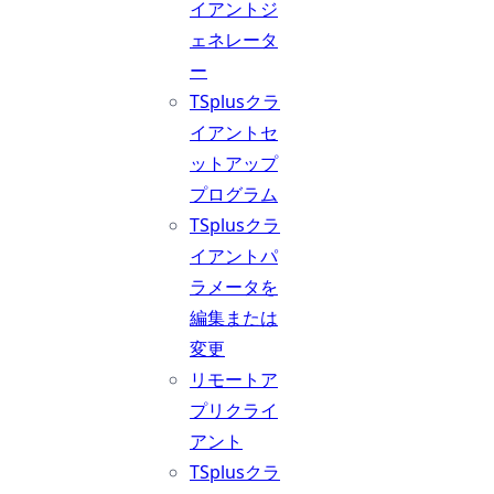
イアントジ
ェネレータ
ー
TSplusクラ
イアントセ
ットアップ
プログラム
TSplusクラ
イアントパ
ラメータを
編集または
変更
リモートア
プリクライ
アント
TSplusクラ