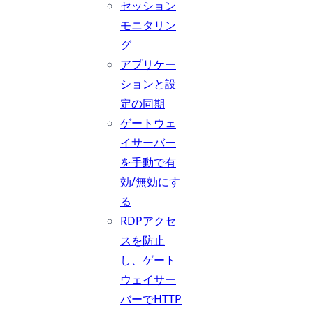
セッション
モニタリン
グ
アプリケー
ションと設
定の同期
ゲートウェ
イサーバー
を手動で有
効/無効にす
る
RDPアクセ
スを防止
し、ゲート
ウェイサー
バーでHTTP