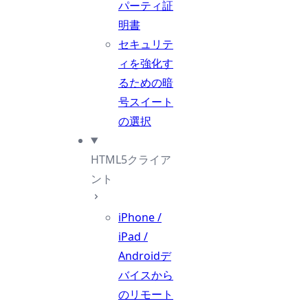
パーティ証
明書
セキュリテ
ィを強化す
るための暗
号スイート
の選択
HTML5クライア
ント
iPhone /
iPad /
Androidデ
バイスから
のリモート