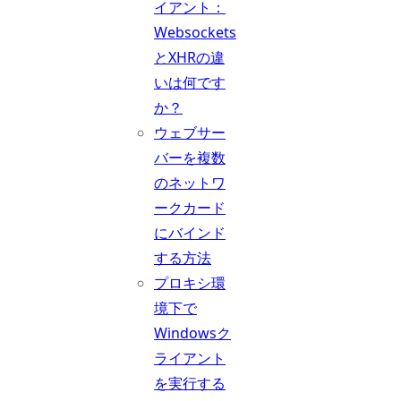
イアント：
Websockets
とXHRの違
いは何です
か？
ウェブサー
バーを複数
のネットワ
ークカード
にバインド
する方法
プロキシ環
境下で
Windowsク
ライアント
を実行する