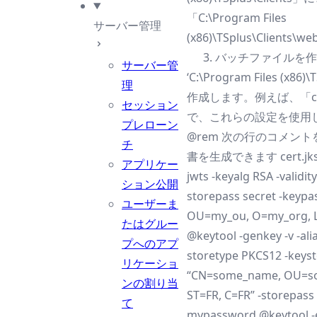
「C:\Program Files
サーバー管理
(x86)\TSplus\Clients
バッチファイルを作
サーバー管
‘C:\Program Files (x
理
作成します。例えば、「crea
セッション
で、これらの設定を使用
プレローン
@rem 次の行のコメン
チ
書を生成できます cert.jks @re
アプリケー
jwts -keyalg RSA -validity
ション公開
storepass secret -keypa
ユーザーま
OU=my_ou, O=my_org, L
たはグルー
@keytool -genkey -v -ali
プへのアプ
storetype PKCS12 -keys
リケーショ
“CN=some_name, OU=so
ンの割り当
ST=FR, C=FR” -storepas
て
mypassword @keytool -ex