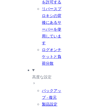
を許可する
リバースプ
ロキシの背
後にあるサ
ーバーを使
用していま
す
ログオンチ
ケットと負
荷分散
高度な設定
バックアッ
プ - 復元
製品設定