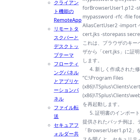
クライアン
forBrowserUser1.p12 -s
ト機能の
mypassword -rfc -file fo
RemoteApp
AliasCertUser2 -import -
リモートタ
cert.jks -storepass secr
スクバーと
これは、ブラウザのキー
デスクトッ
ザから「cert.jks」
プテーマ
します。
フローティ
新しく作成された修正
ングパネル
“C:\Program Files
とアプリケ
(x86)\TSplus\Clients\cer
ーションパ
(x86)\TSplus\Clien
ネル
を再起動します。
ファイル転
証明書のインポート
送
提供されたバッチ例は、
セキュアフ
「BrowserUser1.p
ォルダー共
スを開くと、セキュリテ