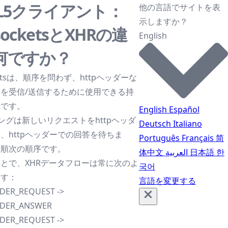
ML5クライアント：
他の言語でサイトを表
示しますか？
socketsとXHRの違
English
何ですか？
ketsは、順序を問わず、httpヘッダーな
を受信/送信するために使用できる持
続です。
English
Español
リングは新しいリクエストをhttpヘッダ
Deutsch
Italiano
、httpヘッダーでの回答を待ちま
Português
Français
简
、順次の順序です。
体中文
العربية
日本語
한
とで、XHRデータフローは常に次のよ
국어
ます：
言語を変更する
DER_REQUEST ->
ADER_ANSWER
DER_REQUEST ->