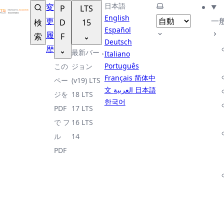
TSplus ドキュメンテーション ®
日本語
テーマを選択
変
P
LTS
English
更
一
検
D
15
Español
履
索
F
Deutsch
歴
最新バー
Italiano
Português
この
ジョン
Français
简体中
ペー
(v19)
LTS
文
العربية
日本語
ジを
18
LTS
한국어
PDF
17
LTS
で
フ
16
LTS
ル
14
PDF