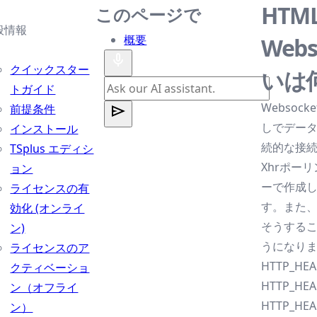
HT
このページで
般情報
概要
Web
クイックスター
いは
トガイド
Websoc
前提条件
しでデータ
インストール
続的な接
TSplus エディシ
Xhrポー
ョン
ーで作成し
ライセンスの有
す。また
効化 (オンライ
そうするこ
ン)
うになり
ライセンスのア
HTTP_HEA
クティベーショ
HTTP_HE
ン（オフライ
HTTP_HEA
ン）