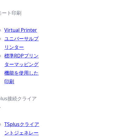
モート印刷
Virtual Printer
ユニバーサルプ
リンター
標準RDPプリン
ターマッピング
機能を使用した
印刷
plus接続クライア
ト
TSplusクライア
ントジェネレー