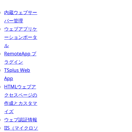
内蔵ウェブサー
バー管理
ウェブアプリケ
ーションポータ
ル
RemoteApp プ
ラグイン
TSplus Web
App
HTMLウェブア
クセスページの
作成とカスタマ
イズ
ウェブ認証情報
IIS（マイクロソ