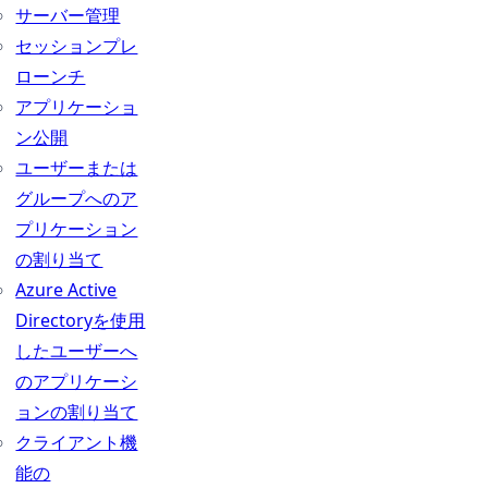
サーバー管理
セッションプレ
ローンチ
アプリケーショ
ン公開
ユーザーまたは
グループへのア
プリケーション
の割り当て
Azure Active
Directoryを使用
したユーザーへ
のアプリケーシ
ョンの割り当て
クライアント機
能の