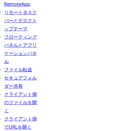
RemoteApp
リモートタスク
バーとデスクト
ップテーマ
フローティング
パネルとアプリ
ケーションパネ
ル
ファイル転送
セキュアフォル
ダー共有
クライアント側
のファイルを開
く
クライアント側
でURLを開く