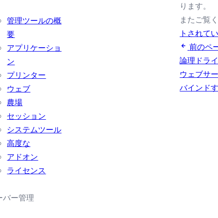
ります。
またご覧く
管理ツールの概
トされて
要
前のペ
アプリケーショ
論理ドラ
ン
ウェブサ
プリンター
バインド
ウェブ
農場
セッション
システムツール
高度な
アドオン
ライセンス
ーバー管理