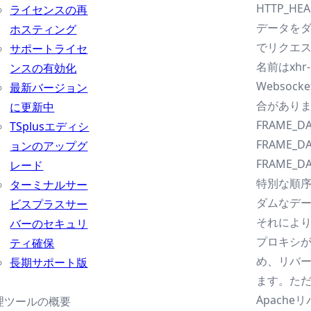
HTTP_HEA
ライセンスの再
データをダ
ホスティング
でリクエ
サポートライセ
名前はxhr-
ンスの有効化
Webso
最新バージョン
合がありま
に更新中
FRAME_DA
TSplusエディシ
FRAME_DA
ョンのアップグ
FRAME_DA
レード
特別な順序
ターミナルサー
ダムなデ
ビスプラスサー
それによ
バーのセキュリ
プロキシが
ティ確保
め、リバ
長期サポート版
ます。ただ
Apach
理ツールの概要