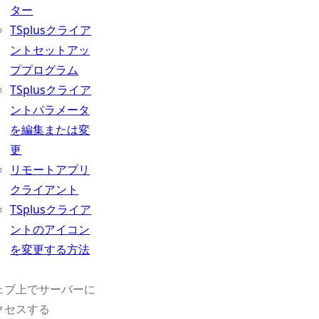
ター
TSplusクライア
ントセットアッ
ププログラム
TSplusクライア
ントパラメータ
を編集または変
更
リモートアプリ
クライアント
TSplusクライア
ントのアイコン
を変更する方法
ェブ上でサーバーに
クセスする