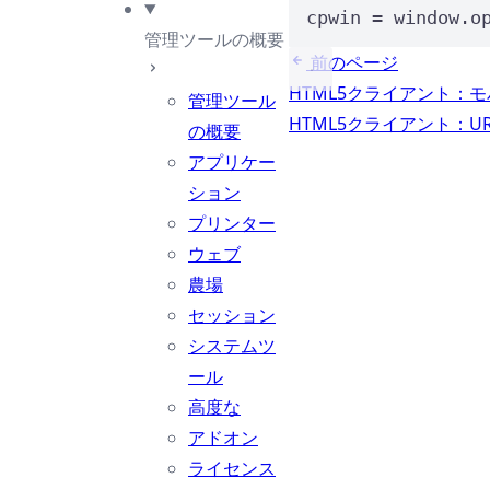
cpwin 
=
 window.o
管理ツールの概要
前のページ
HTML5クライアント：
管理ツール
HTML5クライアント：
の概要
アプリケー
ション
プリンター
ウェブ
農場
セッション
システムツ
ール
高度な
アドオン
ライセンス