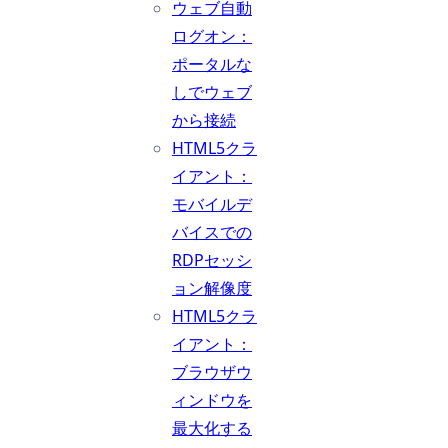
ウェブ自動
ログオン：
ポータルな
しでウェブ
から接続
HTML5クラ
イアント：
モバイルデ
バイスでの
RDPセッシ
ョン解像度
HTML5クラ
イアント：
ブラウザウ
ィンドウを
最大化する