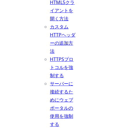
HTML5クラ
イアントを
開く方法
カスタム
HTTPヘッダ
ーの追加方
法
HTTPSプロ
トコルを強
制する
サーバーに
接続するた
めにウェブ
ポータルの
使用を強制
する