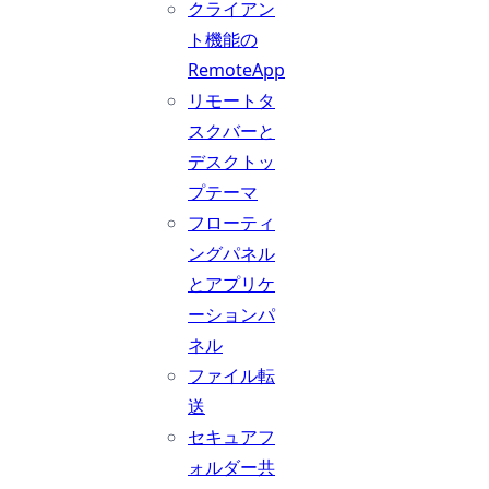
クライアン
ト機能の
RemoteApp
リモートタ
スクバーと
デスクトッ
プテーマ
フローティ
ングパネル
とアプリケ
ーションパ
ネル
ファイル転
送
セキュアフ
ォルダー共