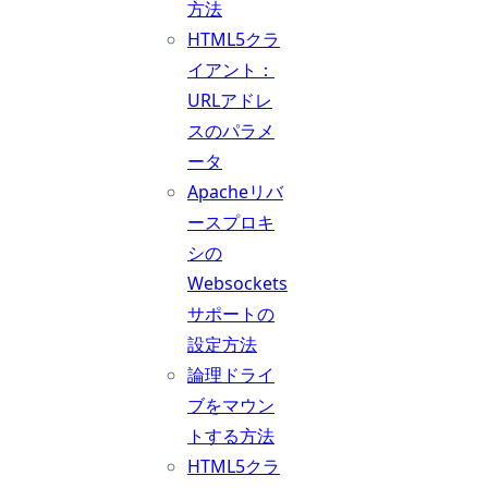
方法
HTML5クラ
イアント：
URLアドレ
スのパラメ
ータ
Apacheリバ
ースプロキ
シの
Websockets
サポートの
設定方法
論理ドライ
ブをマウン
トする方法
HTML5クラ