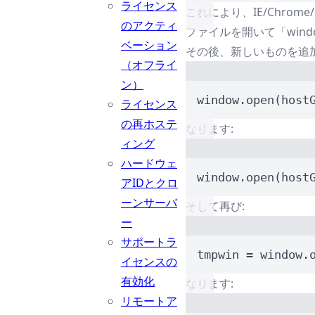
ライセンス
これにより、IE/Chro
のアクティ
ファイルを開いて「windo
ベーション
その後、新しいものを追
（オフライ
ン）
window.open(host
ライセンス
の再ホステ
なります:
ィング
ハードウェ
window.open(host
アIDとクロ
ーンサーバ
そして再び:
ー
サポートラ
tmpwin 
=
 window.
イセンスの
有効化
なります:
リモートア