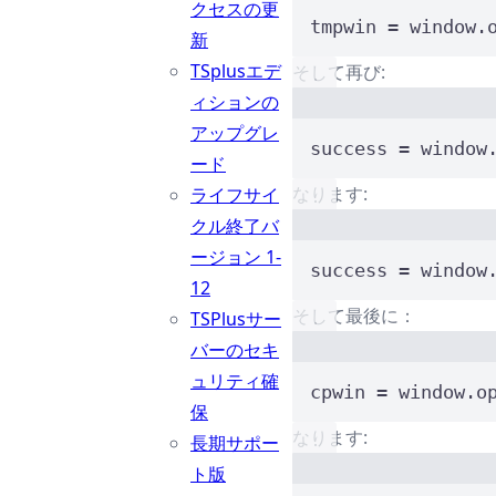
クセスの更
tmpwin 
=
 window.
新
TSplusエデ
そして再び:
ィションの
アップグレ
success 
=
 window
ード
なります:
ライフサイ
クル終了バ
ージョン 1-
success 
=
 window
12
そして最後に：
TSPlusサー
バーのセキ
ュリティ確
cpwin 
=
 window.o
保
なります:
長期サポー
ト版