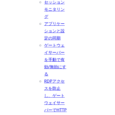
セッション
モニタリン
グ
アプリケー
ションと設
定の同期
ゲートウェ
イサーバー
を手動で有
効/無効にす
る
RDPアクセ
スを防止
し、ゲート
ウェイサー
バーでHTTP