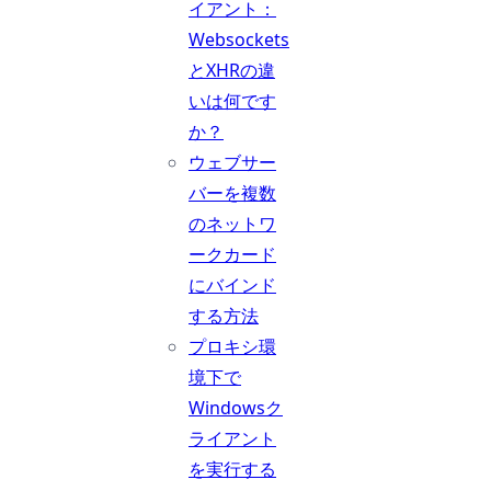
イアント：
Websockets
とXHRの違
いは何です
か？
ウェブサー
バーを複数
のネットワ
ークカード
にバインド
する方法
プロキシ環
境下で
Windowsク
ライアント
を実行する