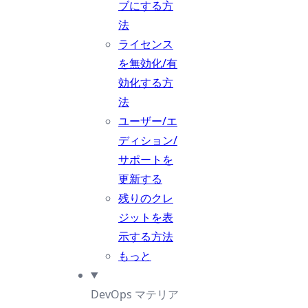
ブにする方
法
ライセンス
を無効化/有
効化する方
法
ユーザー/エ
ディション/
サポートを
更新する
残りのクレ
ジットを表
示する方法
もっと
DevOps マテリア