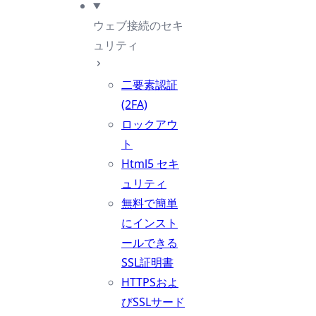
ウェブ接続のセキ
ュリティ
二要素認証
(2FA)
ロックアウ
ト
Html5 セキ
ュリティ
無料で簡単
にインスト
ールできる
SSL証明書
HTTPSおよ
びSSLサード