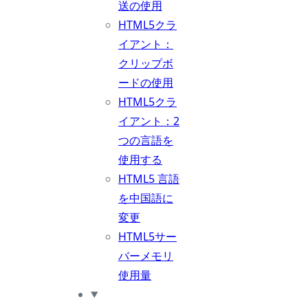
送の使用
HTML5クラ
イアント：
クリップボ
ードの使用
HTML5クラ
イアント：2
つの言語を
使用する
HTML5 言語
を中国語に
変更
HTML5サー
バーメモリ
使用量