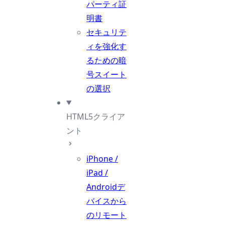
パーティ証
明書
セキュリテ
ィを強化す
るための暗
号スイート
の選択
HTML5クライア
ント
iPhone /
iPad /
Androidデ
バイスから
のリモート