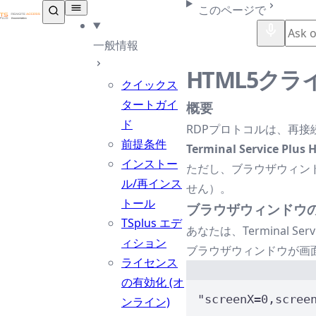
TSplus ドキュメンテーション ®
このページで
一般情報
HTML5ク
クイックス
タートガイ
概要
ド
RDPプロトコルは、再
前提条件
Terminal Servi
インストー
ただし、ブラウザウィン
ル/再インス
せん）。
トール
ブラウザウィンドウ
TSplus エデ
あなたは、Terminal S
ィション
ブラウザウィンドウが画面
ライセンス
の有効化 (オ
"
screenX=0,scree
ンライン)