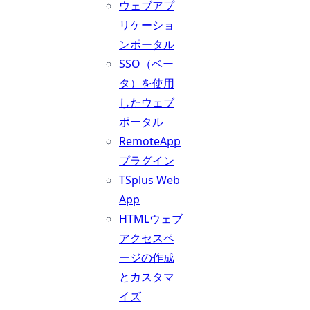
ウェブアプ
リケーショ
ンポータル
SSO（ベー
タ）を使用
したウェブ
ポータル
RemoteApp
プラグイン
TSplus Web
App
HTMLウェブ
アクセスペ
ージの作成
とカスタマ
イズ