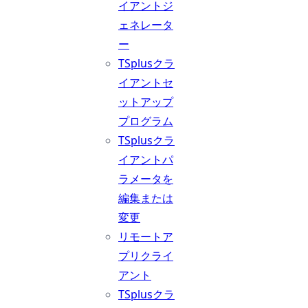
イアントジ
ェネレータ
ー
TSplusクラ
イアントセ
ットアップ
プログラム
TSplusクラ
イアントパ
ラメータを
編集または
変更
リモートア
プリクライ
アント
TSplusクラ