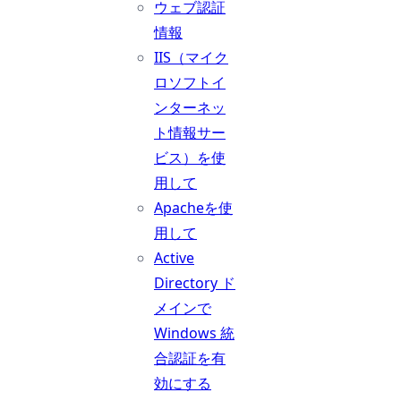
ウェブ認証
情報
IIS（マイク
ロソフトイ
ンターネッ
ト情報サー
ビス）を使
用して
Apacheを使
用して
Active
Directory ド
メインで
Windows 統
合認証を有
効にする