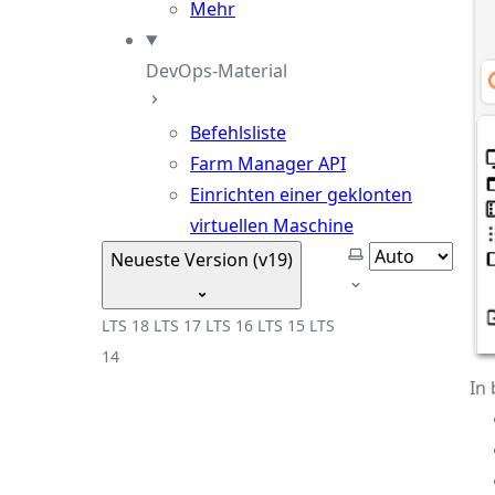
Mehr
DevOps-Material
Befehlsliste
Farm Manager API
Einrichten einer geklonten
virtuellen Maschine
Thema auswähle
Neueste Version (v19)
LTS 18
LTS 17
LTS 16
LTS 15
LTS
14
In