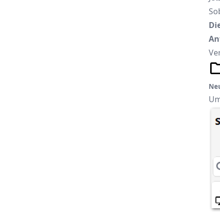
Sob
Di
An
Ve
Neu
Um