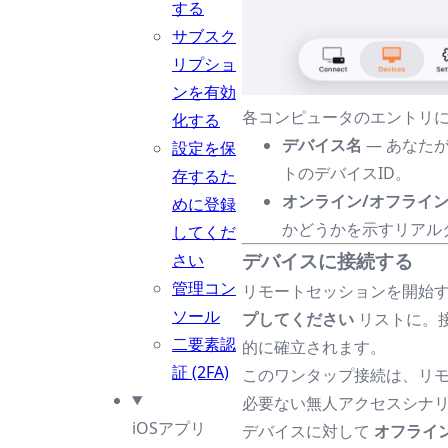
する
サブスク
リプショ
ンを有効
各コンピュータのエントリ
化する
デバイス名
— あなた
設定を保
トのデバイスID。
存するた
オンライン/オフライ
めに登録
かどうかを示すリアル
してくだ
デバイスに接続する
さい
管理コン
リモートセッションを開始
ソール
プしてください
リストに。
二要素認
的に確立されます。
証 (2FA)
このワンタップ接続は、リ
必要ない無人アクセスシナ
iOSアプリ
デバイスに対して
オフライ