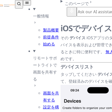
TSplus ドキュメンテーション ®
このページで
一般情報
iOSでデバイ
製品概要
前提条件
その
デバイス
iOSアプリ
始める
バイスを表示および管理で
るときに特に便利です。
無
リモートサポ
めです。
ートライトで
デバイスリスト
画面を共有す
タップしてください
デバイ
る
て、登録済みのデバイスを
画面を共
有する
設定を構