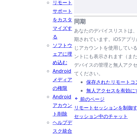
リモート
サポート
をカスタ
同期
マイズす
あなたのデバイスリストは、TSp
る
期されています。iOSアプ
ソフトウ
じアカウントを使用している場合
ェアに埋
ントにも表示されます（ま
め込む
デバイスの管理と無人アク
Android
てください。
メディア
保存されたリモートコ
の権限
無人アクセスを有効に
Android
前のページ
アカウン
リモートセッションを制御
ト削除
セッション中のチャット
ヘルプデ
スク統合