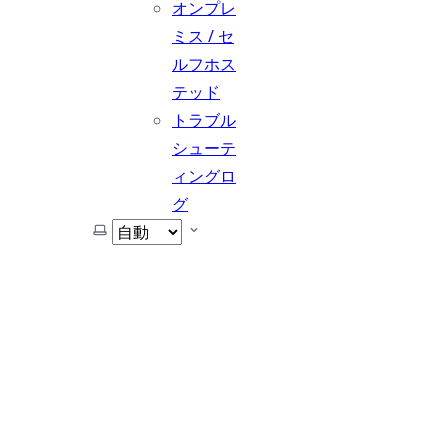
オンプレ
ミス / セ
ルフホス
テッド
トラブル
シューテ
ィングロ
グ
テーマを選択