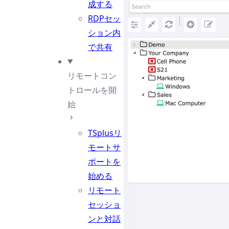
成する
RDPセッ
ション内
で共有
リモートコン
トロールを開
始
TSplusリ
モートサ
ポートを
始める
リモート
セッショ
ンと対話