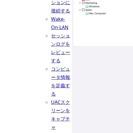
ションに
接続する
Wake-
On-LAN
セッショ
ンログを
レビュー
する
コンピュ
ータ情報
を定義す
る
UACスク
リーンを
キャプチ
ャ