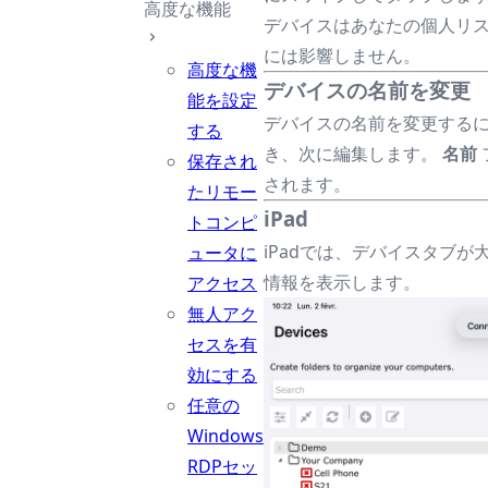
高度な機能
デバイスはあなたの個人リス
には影響しません。
高度な機
デバイスの名前を変更
能を設定
デバイスの名前を変更する
する
き、次に編集します。
名前
保存され
されます。
たリモー
iPad
トコンピ
iPadでは、デバイスタブ
ュータに
情報を表示します。
アクセス
無人アク
セスを有
効にする
任意の
Windows
RDPセッ