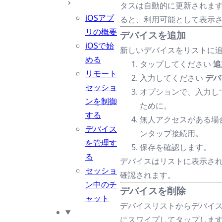
タスは自動的に更新されます
iOSアプ
ると、利用可能として表示
リの概要
デバイスを追加
iOSで始
新しいデバイスをリストに追
める
タップしてください
追
リモート
入力してください
デバ
セッショ
オプションで、入力し
ンを制御
ために。
する
無人アクセスがある場
デバイス
ンタップ接続用。
を管理す
保存を確認します。
る
デバイスはリストに表示さ
セッショ
確認されます。
ン中のチ
デバイスを削除
ャット
デバイスリストからデバイ
にスワイプしてタップしま