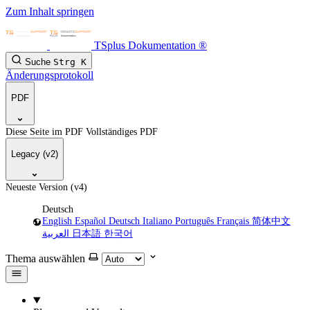
Zum Inhalt springen
TSplus Dokumentation ®
Suche
Strg
K
Änderungsprotokoll
PDF
Diese Seite im PDF
Vollständiges PDF
Legacy (v2)
Neueste Version (v4)
Deutsch
English
Español
Deutsch
Italiano
Português
Français
简体中文
العربية
日本語
한국어
Thema auswählen