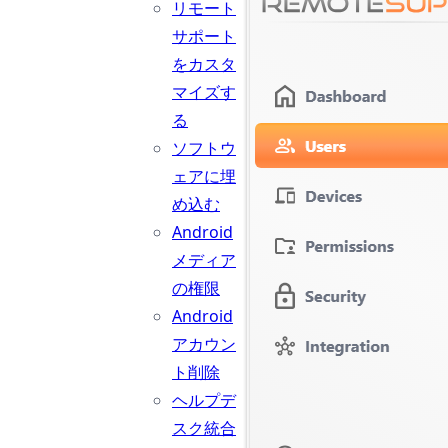
リモート
サポート
をカスタ
マイズす
る
ソフトウ
ェアに埋
め込む
Android
メディア
の権限
Android
アカウン
ト削除
ヘルプデ
スク統合