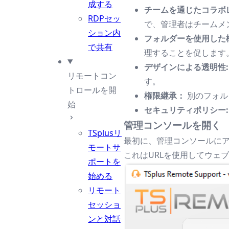
成する
チームを通じたコラボ
RDPセッ
で、管理者はチームメ
ション内
フォルダーを使用した
で共有
理することを促します
デザインによる透明性
リモートコン
す。
トロールを開
権限継承：
別のフォル
始
セキュリティポリシー
管理コンソールを開く
TSplusリ
最初に、管理コンソールに
モートサ
これはURLを使用してウェ
ポートを
始める
リモート
セッショ
ンと対話