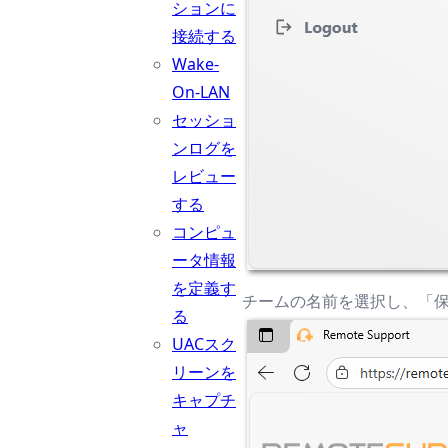
ションに
接続する
Wake-
On-LAN
セッショ
ンログを
レビュー
する
コンピュ
ータ情報
を定義す
チームの名前を選択し、「
る
UACスク
リーンを
キャプチ
ャ