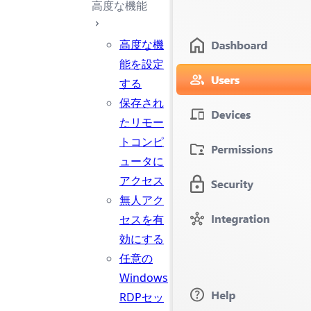
高度な機能
高度な機
能を設定
する
保存され
たリモー
トコンピ
ュータに
アクセス
無人アク
セスを有
効にする
任意の
Windows
RDPセッ