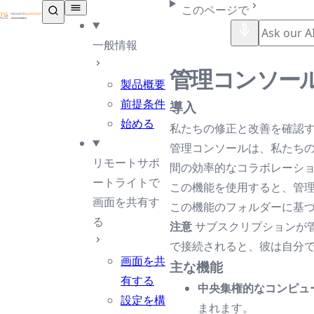
TSplus ドキュメンテーション ®
このページで
一般情報
管理コンソー
製品概要
前提条件
導入
始める
私たちの修正と改善を確認
管理コンソールは、私たち
リモートサポ
間の効率的なコラボレーシ
ートライトで
この機能を使用すると、管
画面を共有す
この機能のフォルダーに基
る
注意
サブスクリプションが
で接続されると、彼は自分
画面を共
主な機能
有する
中央集権的なコンピュ
設定を構
まれます。