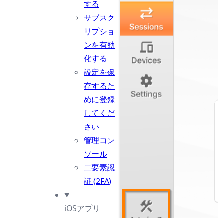
する
サブスク
リプショ
ンを有効
化する
設定を保
存するた
めに登録
してくだ
さい
管理コン
ソール
二要素認
証 (2FA)
iOSアプリ