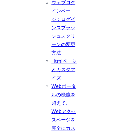
ウェブログ
インペー
ジ：ログイ
ンスプラッ
シュスクリ
ーンの変更
方法
Htmlページ
とカスタマ
イズ
Webポータ
ルの機能を
超えて、
Webアクセ
スページを
完全にカス