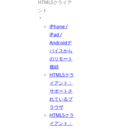
HTML5クライア
ント
iPhone /
iPad /
Androidデ
バイスから
のリモート
接続
HTML5クラ
イアント：
サポートさ
れているブ
ラウザ
HTML5クラ
イアント：