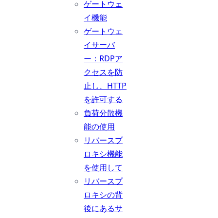
ゲートウェ
イ機能
ゲートウェ
イサーバ
ー：RDPア
クセスを防
止し、HTTP
を許可する
負荷分散機
能の使用
リバースプ
ロキシ機能
を使用して
リバースプ
ロキシの背
後にあるサ