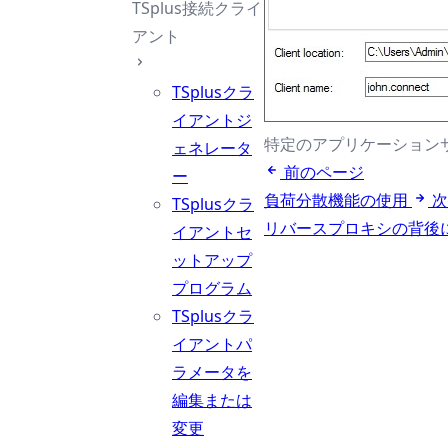
TSplus接続クライ
アント
TSplusクラ
イアントジ
特定のアプリケーション
ェネレータ
前のページ
ー
負荷分散機能の使用
次
TSplusクラ
リバースプロキシの背後
イアントセ
ットアップ
プログラム
TSplusクラ
イアントパ
ラメータを
編集または
変更