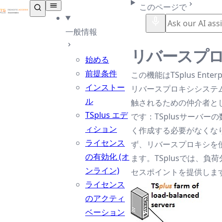
TSplus ドキュメンテーション ®
このページで
一般情報
リバースプ
始める
前提条件
この機能はTSplus Enter
インストー
リバースプロキシシステ
ル
触されるための仲介者と
TSplus エデ
です：TSplusサーバ
ィション
く作成する必要がなくな
ライセンス
ず、リバースプロキシを
の有効化 (オ
ます。TSplusでは、負
ンライン)
セスポイントを提供しま
ライセンス
のアクティ
ベーション