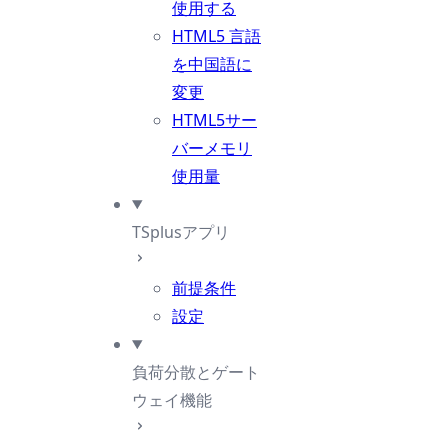
使用する
HTML5 言語
を中国語に
変更
HTML5サー
バーメモリ
使用量
TSplusアプリ
前提条件
設定
負荷分散とゲート
ウェイ機能