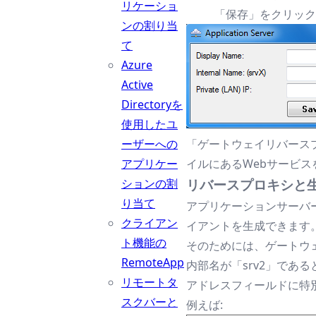
リケーショ
「保存」をクリック
ンの割り当
て
Azure
Active
Directoryを
使用したユ
ーザーへの
「ゲートウェイリバース
アプリケー
イルにあるWebサービ
ションの割
リバースプロキシと
り当て
アプリケーションサーバ
クライアン
イアントを生成できます
ト機能の
そのためには、ゲートウェイ
RemoteApp
内部名が「srv2」であ
リモートタ
アドレスフィールドに特別なUR
スクバーと
例えば: