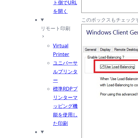
ト側でURL
を開く
このボックスもチェック
リモート印刷
Virtual
Printer
ユニバーサ
ルプリンタ
ー
標準RDPプ
リンターマ
ッピング機
能を使用し
た印刷