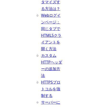
タマイズす
る方法は？
Webログイ
ンページ：
同じタブで
HTML5クラ
イアントを
開く方法
カスタム
HTTPヘッダ
ーの追加方
法
HTTPSプロ
トコルを強
制する
サーバーに