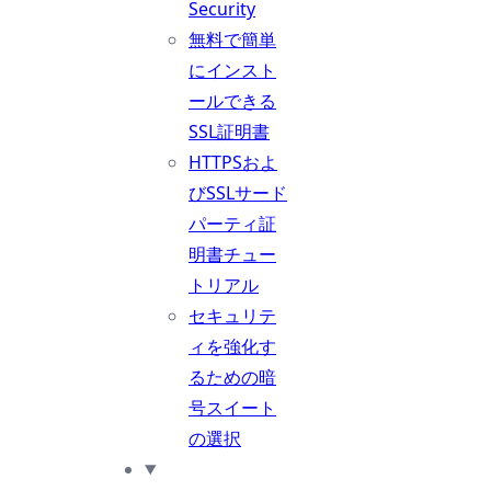
Security
無料で簡単
にインスト
ールできる
SSL証明書
HTTPSおよ
びSSLサード
パーティ証
明書チュー
トリアル
セキュリテ
ィを強化す
るための暗
号スイート
の選択