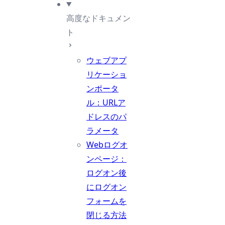
高度なドキュメン
ト
ウェブアプ
リケーショ
ンポータ
ル：URLア
ドレスのパ
ラメータ
Webログオ
ンページ：
ログオン後
にログオン
フォームを
閉じる方法