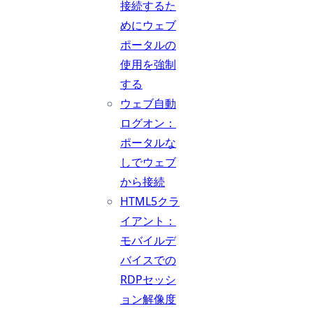
接続するた
めにウェブ
ポータルの
使用を強制
する
ウェブ自動
ログオン：
ポータルな
しでウェブ
から接続
HTML5クラ
イアント：
モバイルデ
バイスでの
RDPセッシ
ョン解像度