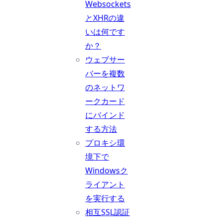
Websockets
とXHRの違
いは何です
か？
ウェブサー
バーを複数
のネットワ
ークカード
にバインド
する方法
プロキシ環
境下で
Windowsク
ライアント
を実行する
相互SSL認証