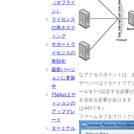
（オフライ
ン）
ライセンス
の再ホステ
ィング
サポートラ
イセンスの
有効化
最新バージ
なアクセスポイントは、
ョンに更新
サーバーはリモートでア
中
ールを1つ設定する必要があ
TSplusエデ
を含める必要があります（h
ィションの
は443です）。
アップグレ
ファームタブをクリック
ード
ターミナル