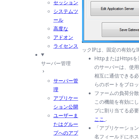
セッション
システムツ
ール
高度な
アドオン
ライセンス
ックIPは、固定の有効な
HttpまたはHtt
サーバー管理
のサーバーは、使用
相互に通信できる必
サーバー管
らのポートをブロッ
理
ファームの負荷分散
アプリケー
この機能を有効にし
ション公開
プに割り当てる必要
ユーザーま
ここ
.
たはグルー
「アプリケーション
プへのアプ
名フィールドにホス