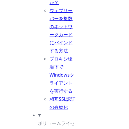
か？
ウェブサー
バーを複数
のネットワ
ークカード
にバインド
する方法
プロキシ環
境下で
Windowsク
ライアント
を実行する
相互SSL認証
の有効化
ボリュームライセ