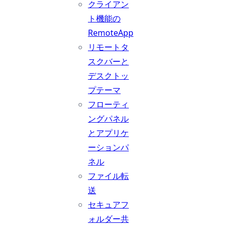
クライアン
ト機能の
RemoteApp
リモートタ
スクバーと
デスクトッ
プテーマ
フローティ
ングパネル
とアプリケ
ーションパ
ネル
ファイル転
送
セキュアフ
ォルダー共