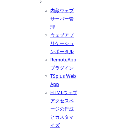
内蔵ウェブ
サーバー管
理
ウェブアプ
リケーショ
ンポータル
RemoteApp
プラグイン
TSplus Web
App
HTMLウェブ
アクセスペ
ージの作成
とカスタマ
イズ