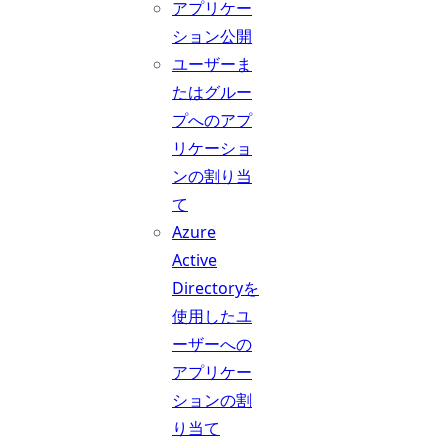
アプリケー
ション公開
ユーザーま
たはグルー
プへのアプ
リケーショ
ンの割り当
て
Azure
Active
Directoryを
使用したユ
ーザーへの
アプリケー
ションの割
り当て